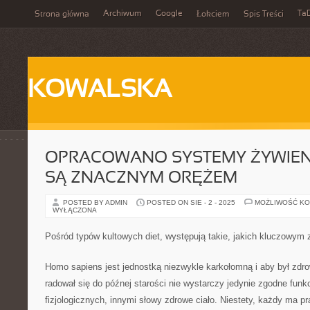
Archiwum
Google
Ta
Strona główna
Łokciem
Spis Treści
KOWALSKA
OPRACOWANO SYSTEMY ŻYWIENI
SĄ ZNACZNYM ORĘŻEM
POSTED BY ADMIN
POSTED ON SIE - 2 - 2025
MOŻLIWOŚĆ K
WYŁĄCZONA
Pośród typów kultowych diet, występują takie, jakich kluczowym 
Homo sapiens jest jednostką niezwykle karkołomną i aby był zdr
radował się do późnej starości nie wystarczy jedynie zgodne fun
fizjologicznych, innymi słowy zdrowe ciało. Niestety, każdy ma p