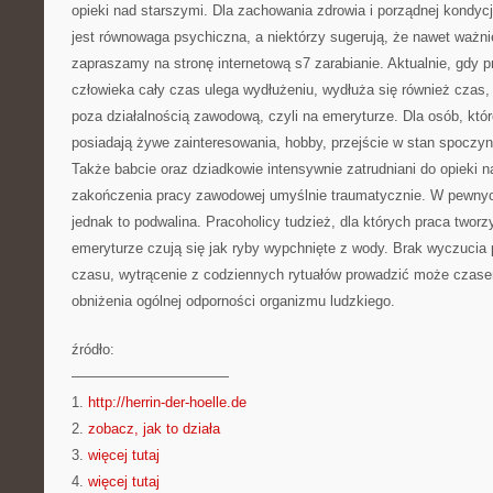
opieki nad starszymi. Dla zachowania zdrowia i porządnej kondycji
jest równowaga psychiczna, a niektórzy sugerują, że nawet ważni
zapraszamy na stronę internetową s7 zarabianie. Aktualnie, gdy p
człowieka cały czas ulega wydłużeniu, wydłuża się również czas, 
poza działalnością zawodową, czyli na emeryturze. Dla osób, kt
posiadają żywe zainteresowania, hobby, przejście w stan spoczyn
Także babcie oraz dziadkowie intensywnie zatrudniani do opieki 
zakończenia pracy zawodowej umyślnie traumatycznie. W pewnyc
jednak to podwalina. Pracoholicy tudzież, dla których praca tworz
emeryturze czują się jak ryby wypchnięte z wody. Brak wyczucia
czasu, wytrącenie z codziennych rytuałów prowadzić może czasem
obniżenia ogólnej odporności organizmu ludzkiego.
źródło:
———————————
1.
http://herrin-der-hoelle.de
2.
zobacz, jak to działa
3.
więcej tutaj
4.
więcej tutaj