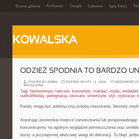
Archiwum
Google
Ta
Strona główna
Łokciem
Spis Treści
KOWALSKA
ODZIEŻ SPODNIA TO BARDZO U
POSTED BY ADMIN
POSTED ON STY - 2 - 2026
MOŻLIWOŚĆ K
WYŁĄCZONA
Tagi:
fashioninspo
,
haircare
,
kosmetyki
,
makijaż
,
moda
,
modadam
outfitoftheday
,
pielegnacja
,
skincare
,
streetstyle
,
styl
,
stylizacje
,
t
Kwiaty mogą być autentyczną ozdobą mieszkania. Niestety zwyk
Aranżując pionierskie miejsce zamieszkania lub przeprowadzając
koncentrujemy na ogólnym wyglądzie pomieszczenia oraz umeblow
dużej -a przynajmniej właściwej uwagi do dekoracji. To błąd: prób