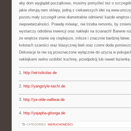
aby dom wyglądał początkowo, musimy pomyśleć też o szczegóła
jakie oferują nam sklepy, jedną z ciekawszych idei są www.uroczy
pozoru mały szczegół umie diametralnie odmienić każde wnętrze 
niepowtarzalności. Prawdę mówiąc, nie trzeba remontu, by zmien
wystarczy odrobina inwencji oraz naklejki na ścianach! Barwne ro
że wnętrze stanie się cieplejsze, milsze i znacznie bardziej łatwe.
kolorach szarości oraz klasycznej bieli oraz czerni doda pomieszcz
Dekoracje te nie są przeznaczone wyłącznie do użycia w pokojac
naklejkami wolno ozdobić kuchnię, przedpokój lub nawet łazienkę.
1.
http://wt-tsikolas.de
2.
http://yangstyle-taichi.de
3.
http://ye-olde-owlbear.de
4.
http://yejapha-gitonga.de
CATEGORIES:
NIERUCHOMOŚCI