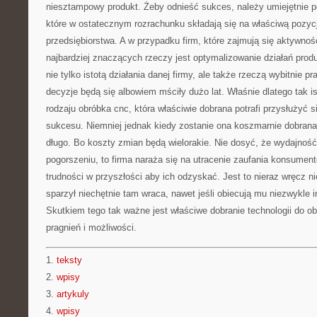
niesztampowy produkt. Żeby odnieść sukces, należy umiejętnie p
które w ostatecznym rozrachunku składają się na właściwą pozyc
przedsiębiorstwa. A w przypadku firm, które zajmują się aktywnoś
najbardziej znaczących rzeczy jest optymalizowanie działań pro
nie tylko istotą działania danej firmy, ale także rzeczą wybitnie p
decyzje będą się albowiem mściły dużo lat. Właśnie dlatego tak is
rodzaju obróbka cnc, która właściwie dobrana potrafi przysłużyć s
sukcesu. Niemniej jednak kiedy zostanie ona koszmarnie dobrana,
długo. Bo koszty zmian będą wielorakie. Nie dosyć, że wydajno
pogorszeniu, to firma naraża się na utracenie zaufania konsumentó
trudności w przyszłości aby ich odzyskać. Jest to nieraz wręcz ni
sparzył niechętnie tam wraca, nawet jeśli obiecują mu niezwykle i
Skutkiem tego tak ważne jest właściwe dobranie technologii do obec
pragnień i możliwości.
1.
teksty
2.
wpisy
3.
artykuly
4.
wpisy