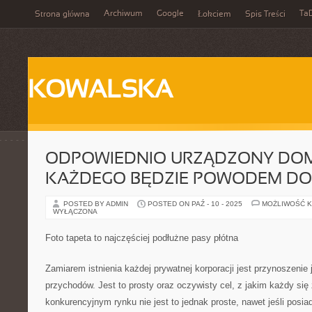
Archiwum
Google
Ta
Strona główna
Łokciem
Spis Treści
KOWALSKA
ODPOWIEDNIO URZĄDZONY DOM
KAŻDEGO BĘDZIE POWODEM D
POSTED BY ADMIN
POSTED ON PAŹ - 10 - 2025
MOŻLIWOŚĆ 
WYŁĄCZONA
Foto tapeta to najczęściej podłużne pasy płótna
Zamiarem istnienia każdej prywatnej korporacji jest przynoszenie
przychodów. Jest to prosty oraz oczywisty cel, z jakim każdy s
konkurencyjnym rynku nie jest to jednak proste, nawet jeśli posia