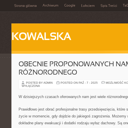
Archiwum
Google
Ta
Strona główna
Łokciem
Spis Treści
KOWALSKA
OBECNIE PROPONOWANYCH NAM 
RÓŻNORODNEGO
POSTED BY ADMIN
POSTED ON PAŹ - 7 - 2025
MOŻLIWOŚĆ K
WYŁĄCZONA
W dzisiejszych czasach oferowanych nam jest wiele różnorodneg
Prawidłowo jest obrać profesjonalne trasy przedsięwzięcia, które
życie w momencie, gdy dojdzie do jakiegoś zagrożenia. Możemy m
dokładne plany ewakuacji i dodatki rodzaju wyłaz dachowy. Są o