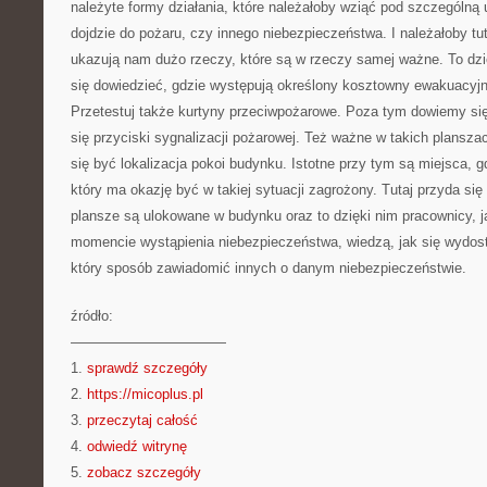
należyte formy działania, które należałoby wziąć pod szczególn
dojdzie do pożaru, czy innego niebezpieczeństwa. I należałoby tu
ukazują nam dużo rzeczy, które są w rzeczy samej ważne. To dzi
się dowiedzieć, gdzie występują określony kosztowny ewakuacyjne
Przetestuj także kurtyny przeciwpożarowe. Poza tym dowiemy się
się przyciski sygnalizacji pożarowej. Też ważne w takich plansz
się być lokalizacja pokoi budynku. Istotne przy tym są miejsca, g
który ma okazję być w takiej sytuacji zagrożony. Tutaj przyda si
plansze są ulokowane w budynku oraz to dzięki nim pracownicy, j
momencie wystąpienia niebezpieczeństwa, wiedzą, jak się wydos
który sposób zawiadomić innych o danym niebezpieczeństwie.
źródło:
———————————
1.
sprawdź szczegóły
2.
https://micoplus.pl
3.
przeczytaj całość
4.
odwiedź witrynę
5.
zobacz szczegóły