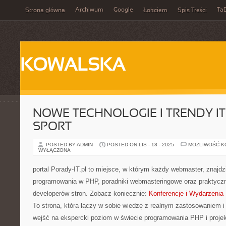
Archiwum
Google
Ta
Strona główna
Łokciem
Spis Treści
KOWALSKA
NOWE TECHNOLOGIE I TRENDY IT I
SPORT
POSTED BY ADMIN
POSTED ON LIS - 18 - 2025
MOŻLIWOŚĆ 
WYŁĄCZONA
portal Porady-IT.pl to miejsce, w którym każdy webmaster, znajd
programowania w PHP, poradniki webmasteringowe oraz praktyczn
developerów stron. Zobacz koniecznie:
Konferencje i Wydarzenia 
To strona, która łączy w sobie wiedzę z realnym zastosowaniem i
wejść na ekspercki poziom w świecie programowania PHP i proje