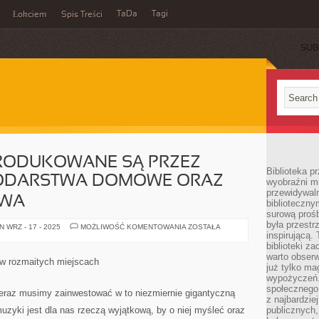
TaDa
Tagi
Łokciem
Spis Treści
SUB
PRODUKOWANE SĄ PRZEZ
Biblioteka p
PODARSTWA DOMOWE ORAZ
wyobraźni m
przewidywaln
TWA
biblioteczny
surową prośb
była przestr
NIECZYSTOŚCI
 WRZ - 17 - 2025
MOŻLIWOŚĆ KOMENTOWANIA
ZOSTAŁA
PRODUKOWANE
inspirującą.
SĄ
biblioteki z
PRZEZ
warto obserw
WSZELKIE
w rozmaitych miejscach
GOSPODARSTWA
już tylko m
DOMOWE
wypożyczeń. 
ORAZ
społecznego,
PRZEDSIĘBIORSTWA
eraz musimy zainwestować w to niezmiernie gigantyczną
z najbardzie
uzyki jest dla nas rzeczą wyjątkową, by o niej myśleć oraz
publicznych,