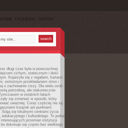
SCRIBE
FACEBOOK
TWITTER
rzez długi czas była w powszechnej
iejscem cichym, statecznym i dość
ym. Kojarzyła się z regałami, kartami
mi, ostrożnym przekładaniem stron i
ą o zachowanie ciszy. Dla wielu osób
zenią potrzebną, ale niekoniecznie
 Tymczasem w ostatnich latach
aczęły się zmieniać w sposób, który
ować uważniej. Coraz częściej nie są
agazynami książek ani punktami
Stają się lokalnymi centrami życia
 edukacyjnego i kulturalnego. To jedna
j interesujących przemian instytucji
 bo dokonuje się często bez wielkiego