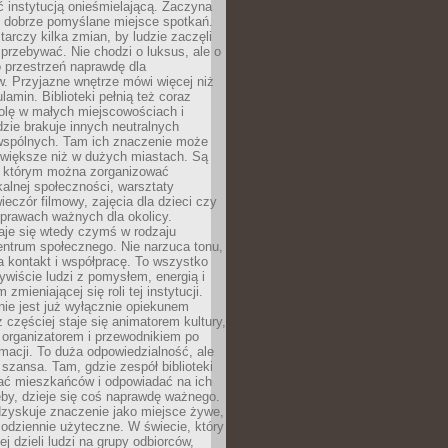
ć instytucją onieśmielającą. Zaczyna
 dobrze pomyślane miejsce spotkań.
rczy kilka zmian, by ludzie zaczęli
 przebywać. Nie chodzi o luksus, ale o
o przestrzeń naprawdę dla
. Przyjazne wnętrze mówi więcej niż
lamin. Biblioteki pełnią też coraz
olę w małych miejscowościach i
dzie brakuje innych neutralnych
 wspólnych. Tam ich znaczenie może
 większe niż w dużych miastach. Są
 którym można zorganizować
kalnej społeczności, warsztaty
wieczór filmowy, zajęcia dla dzieci czy
prawach ważnych dla okolicy.
taje się wtedy czymś w rodzaju
entrum społecznego. Nie narzuca tonu,
a kontakt i współpracę. To wszystko
wiście ludzi z pomysłem, energią i
zmieniającej się roli tej instytucji.
 nie jest już wyłącznie opiekunem
z częściej staje się animatorem kultury,
 organizatorem i przewodnikiem po
rmacji. To duża odpowiedzialność, ale
szansa. Tam, gdzie zespół biblioteki
hać mieszkańców i odpowiadać na ich
eby, dzieje się coś naprawdę ważnego.
dzyskuje znaczenie jako miejsce żywe,
codziennie użyteczne. W świecie, który
ej dzieli ludzi na grupy odbiorców,