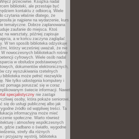
. Wręcz przeciwnie. Książka nadal
rcem biblioteki, ale przestaje być
zędziem kontaktu z odbiorcą. Wiele
o czytania właśnie dlatego, że
prosiła je najpierw na wydarzenie, kurs
nie tematyczne. Dobrze zaplanowana
duje zaufanie do miejsca. Ktoś
az na warsztaty, później zapisuje
zajęcia, a w końcu zaczyna zaglądać
y. W ten sposób biblioteka odzyskuje
dźmi, którzy wcześniej uważali, że nie
h. W nowoczesnych bibliotekach rośnie
petencji cyfrowych. Wiele osób nadal
wsparcia w obsłudze podstawowych
etowych, dokumentów elektronicznych,
ów czy wyszukiwania rzetelnych
Tu biblioteka może pełnić niezwykle
ę. Nie tylko udostępnia komputery i
e też pomaga poruszać się w coraz
mplikowanym świecie informacji. Nawet
rtal specjalistyczny
nie zastąpi
yczliwej osoby, która pokaże seniorowi,
ć się do usługi publicznej albo jak
rygodne źródło od wątpliwej treści. Ta
dukacja informacyjna może mieć
czenie społeczne. Warto również
itekturę i atmosferę współczesnych
am, gdzie zadbano o światło, wygodne
iedzenia, strefy dla różnych
 i przyjazny wystrój, biblioteka