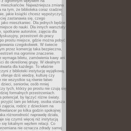
to z ogromnym wpływem na
 mieszkańców. Najważniejsza zmiana
 na tym, że biblioteka coraz rzadziej
ie, jakie książki chcesz wypożyczyć,
ciej zastanawia się, czego
 jako mieszkaniec. Dla jednych będzie
miejsce do nauki. Dla innych warsztaty
 spotkanie autorskie, zajęcia dla
 dyskusyjny, przestrzeń do pracy
 po prostu miejsce, gdzie można pobyć
upowania czegokolwiek. W świecie
m przez komercję taka bezpieczna,
zestrzeń ma ogromne znaczenie.
ie wymaga biletu, zamówienia kawy ani
ci do określonej grupy. W idealnym
otwarta dla każdego. To właśnie
zyni z biblioteki instytucję wyjątkową.
 oferuje dziś wiedzę, kulturę czy
e nie wszystkie są równie łatwo
 dzieci, seniorów, osób mniej
y tych, którzy po prostu nie czują się
dziej formalnych przestrzeniach.
a potencjał, by łączyć różne światy.
rzyjść tam po lekturę, osoba starsza
 zajęcia, rodzic z dzieckiem na
 freelancer po kilka godzin spokojnej
aka różnorodność naprawdę działa,
aje się czymś więcej niż instytucją
je się lokalnym węzłem relacji. Co
 przemiana nie oznacza zdrady samej