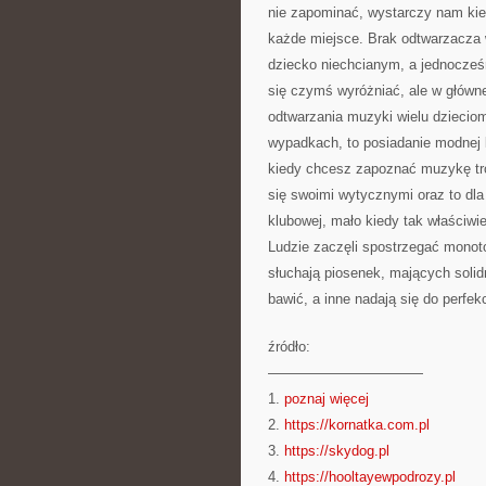
nie zapominać, wystarczy nam ki
każde miejsce. Brak odtwarzacza 
dziecko niechcianym, a jednocześ
się czymś wyróżniać, ale w główne
odtwarzania muzyki wielu dziecio
wypadkach, to posiadanie modnej l
kiedy chcesz zapoznać muzykę troc
się swoimi wytycznymi oraz to dl
klubowej, mało kiedy tak właściwie
Ludzie zaczęli spostrzegać monot
słuchają piosenek, mających solid
bawić, a inne nadają się do perfekc
źródło:
———————————
1.
poznaj więcej
2.
https://kornatka.com.pl
3.
https://skydog.pl
4.
https://hooltayewpodrozy.pl