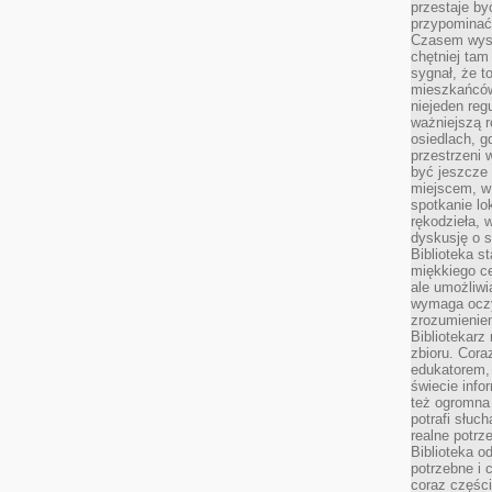
przestaje by
przypominać
Czasem wysta
chętniej tam
sygnał, że t
mieszkańców
niejeden regu
ważniejszą r
osiedlach, g
przestrzeni
być jeszcze
miejscem, w
spotkanie lo
rękodzieła, 
dyskusję o s
Biblioteka s
miękkiego c
ale umożliwi
wymaga oczy
zrozumieniem 
Bibliotekarz
zbioru. Cora
edukatorem,
świecie info
też ogromna 
potrafi słuc
realne potrz
Biblioteka o
potrzebne i 
coraz części