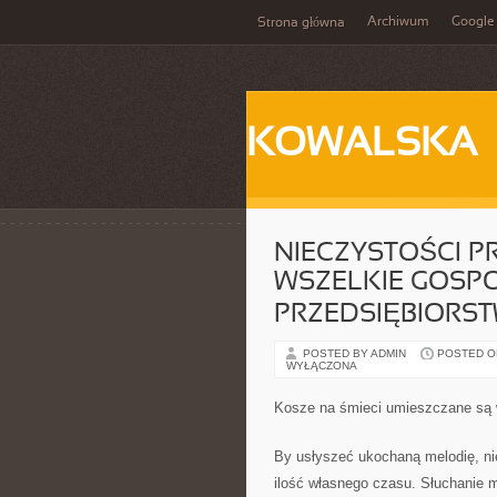
Archiwum
Google
Strona główna
KOWALSKA
NIECZYSTOŚCI 
WSZELKIE GOS
PRZEDSIĘBIORS
POSTED BY ADMIN
POSTED ON
WYŁĄCZONA
Kosze na śmieci umieszczane są 
By usłyszeć ukochaną melodię, ni
ilość własnego czasu. Słuchanie m