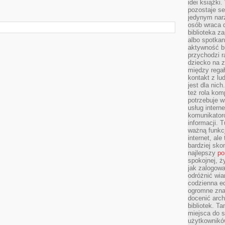
idei książki
pozostaje se
jedynym nar
osób wraca d
biblioteka za
albo spotka
aktywność bu
przychodzi r
dziecko na 
między regał
kontakt z lu
jest dla nic
też rola kom
potrzebuje 
usług intern
komunikator
informacji. 
ważną funkcj
internet, al
bardziej sko
najlepszy
po
spokojnej, ż
jak zalogowa
odróżnić wia
codzienna e
ogromne zna
docenić arch
bibliotek. T
miejsca do s
użytkowników