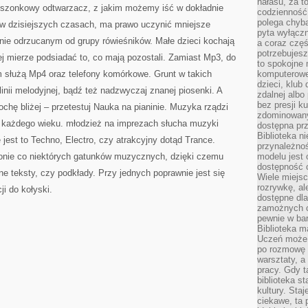
hałasu, za 
eszonkowy odtwarzacz, z jakim możemy iść w dokładnie
codzienność
polega chyba
w dzisiejszych czasach, ma prawo uczynić mniejsze
pyta wyłączn
nie odrzucanym od grupy rówieśników. Małe dzieci kochają
a coraz częś
potrzebujesz
j mierze podsiadać to, co mają pozostali. Zamiast Mp3, do
to spokojne 
m służą Mp4 oraz telefony komórkowe. Grunt w takich
komputerowe,
dzieci, klub
inii melodyjnej, bądź też nadzwyczaj znanej piosenki. A
zdalnej albo
bez presji k
hę bliżej – przetestuj Nauka na pianinie. Muzyka rządzi
zdominowany
a każdego wieku. młodzież na imprezach słucha muzyki
dostępna pr
Biblioteka n
 jest to Techno, Electro, czy atrakcyjny dotąd Trance.
przynależnoś
onie co niektórych gatunków muzycznych, dzięki czemu
modelu jest 
dostępność c
ne teksty, czy podkłady. Przy jednych poprawnie jest się
Wiele miejsc
rozrywkę, al
ji do kołyski.
dostępne dla
zamożnych cz
pewnie w bar
Biblioteka m
Uczeń może p
po rozmowę i
warsztaty, a
pracy. Gdy t
biblioteka st
kultury. Sta
ciekawe, ta