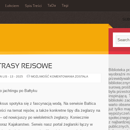
TaDa
Tagi
Łokciem
Spis Treści
SUB
 TRASY REJSOWE
Biblioteka p
wyobraźni m
NAJPIĘKNIEJSZE
LIS - 13 - 2025
MOŻLIWOŚĆ KOMENTOWANIA
ZOSTAŁA
przewidywaln
TRASY
biblioteczny
REJSOWE
surową prośb
o jachtingu po Bałtyku
była przestr
inspirującą.
biblioteki z
uksus spotyka się z fascynacją wodą. Na serwisie Baltica
warto obserw
już tylko m
ści na temat rejsów, a także konkretne tipy dla żeglarzy na
wypożyczeń. 
od nowicjuszy po wieloletnich żeglarzy. Koniecznie
społecznego,
z najbardzie
oraz Kajakarstwo. Serwis nasz portal żeglarski łączy w
publicznych,