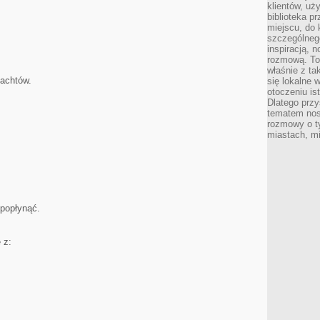
klientów, uż
biblioteka p
miejscu, do
szczególneg
inspiracją, 
rozmową. To
właśnie z ta
jachtów.
się lokalne 
otoczeniu is
Dlatego przy
tematem nos
rozmowy o t
miastach, mi
 popłynąć.
 z: