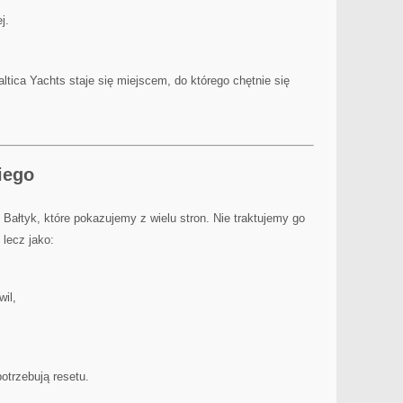
j.
ltica Yachts staje się miejscem, do którego chętnie się
iego
 Bałtyk, które pokazujemy z wielu stron. Nie traktujemy go
 lecz jako:
il,
potrzebują resetu.