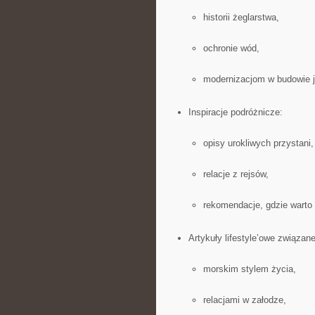
historii żeglarstwa,
ochronie wód,
modernizacjom w budowie 
Inspiracje podróżnicze:
opisy urokliwych przystani,
relacje z rejsów,
rekomendacje, gdzie warto
Artykuły lifestyle’owe związane
morskim stylem życia,
relacjami w załodze,