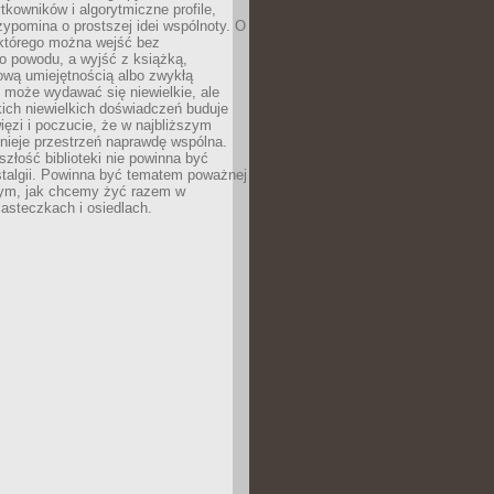
ytkowników i algorytmiczne profile,
rzypomina o prostszej idei wspólnoty. O
 którego można wejść bez
o powodu, a wyjść z książką,
nową umiejętnością albo zwykłą
 może wydawać się niewielkie, ale
kich niewielkich doświadczeń buduje
więzi i poczucie, że w najbliższym
tnieje przestrzeń naprawdę wspólna.
szłość biblioteki nie powinna być
talgii. Powinna być tematem poważnej
ym, jak chcemy żyć razem w
asteczkach i osiedlach.