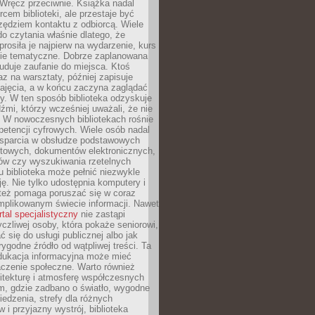
. Wręcz przeciwnie. Książka nadal
rcem biblioteki, ale przestaje być
zędziem kontaktu z odbiorcą. Wiele
o czytania właśnie dlatego, że
prosiła je najpierw na wydarzenie, kurs
nie tematyczne. Dobrze zaplanowana
duje zaufanie do miejsca. Ktoś
az na warsztaty, później zapisuje
zajęcia, a w końcu zaczyna zaglądać
y. W ten sposób biblioteka odzyskuje
dźmi, którzy wcześniej uważali, że nie
h. W nowoczesnych bibliotekach rośnie
petencji cyfrowych. Wiele osób nadal
wsparcia w obsłudze podstawowych
etowych, dokumentów elektronicznych,
ów czy wyszukiwania rzetelnych
Tu biblioteka może pełnić niezwykle
ę. Nie tylko udostępnia komputery i
e też pomaga poruszać się w coraz
mplikowanym świecie informacji. Nawet
rtal specjalistyczny
nie zastąpi
yczliwej osoby, która pokaże seniorowi,
ć się do usługi publicznej albo jak
rygodne źródło od wątpliwej treści. Ta
dukacja informacyjna może mieć
czenie społeczne. Warto również
itekturę i atmosferę współczesnych
am, gdzie zadbano o światło, wygodne
iedzenia, strefy dla różnych
 i przyjazny wystrój, biblioteka