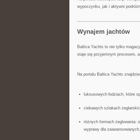
wypoczynku, jak i aktywni podróżn
Wynajem jachtów
Baltica Yachts to nie tylko magazy
staje się przyjemnym procesem, a 
Na portalu Baltica Yachts znajdzie
luksusowych łodziach, które s
ciekawych szlakach żeglarski
różnych formach żeglowania: 
wyprawy dla zaawansowanych