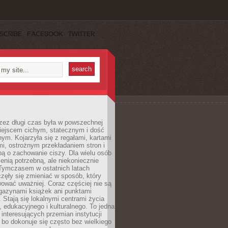
SCRIBE
FACEBOOK
TWITTER
rzez długi czas była w powszechnej
iejscem cichym, statecznym i dość
ym. Kojarzyła się z regałami, kartami
mi, ostrożnym przekładaniem stron i
ą o zachowanie ciszy. Dla wielu osób
zenią potrzebną, ale niekoniecznie
 Tymczasem w ostatnich latach
aczęły się zmieniać w sposób, który
ować uważniej. Coraz częściej nie są
agazynami książek ani punktami
Stają się lokalnymi centrami życia
 edukacyjnego i kulturalnego. To jedna
j interesujących przemian instytucji
 bo dokonuje się często bez wielkiego