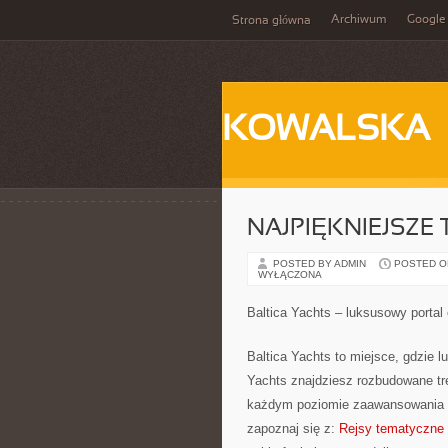
Archiwum
Google
Strona główna
KOWALSKA
NAJPIĘKNIEJSZE
POSTED BY ADMIN
POSTED ON 
WYŁĄCZONA
Baltica Yachts – luksusowy portal 
Baltica Yachts to miejsce, gdzie l
Yachts znajdziesz rozbudowane tre
każdym poziomie zaawansowania – 
zapoznaj się z:
Rejsy tematyczne