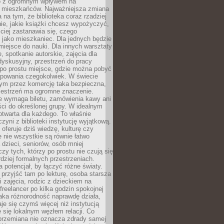
to z ogromnym wpływem na
 mieszkańców. Najważniejsza zmiana
 na tym, że biblioteka coraz rzadziej
ie, jakie książki chcesz wypożyczyć,
ciej zastanawia się, czego
 jako mieszkaniec. Dla jednych będzie
miejsce do nauki. Dla innych warsztaty
 spotkanie autorskie, zajęcia dla
 dyskusyjny, przestrzeń do pracy
 po prostu miejsce, gdzie można pobyć
upowania czegokolwiek. W świecie
m przez komercję taka bezpieczna,
zestrzeń ma ogromne znaczenie.
ie wymaga biletu, zamówienia kawy ani
ci do określonej grupy. W idealnym
otwarta dla każdego. To właśnie
zyni z biblioteki instytucję wyjątkową.
 oferuje dziś wiedzę, kulturę czy
e nie wszystkie są równie łatwo
 dzieci, seniorów, osób mniej
y tych, którzy po prostu nie czują się
dziej formalnych przestrzeniach.
a potencjał, by łączyć różne światy.
rzyjść tam po lekturę, osoba starsza
 zajęcia, rodzic z dzieckiem na
 freelancer po kilka godzin spokojnej
aka różnorodność naprawdę działa,
aje się czymś więcej niż instytucją
je się lokalnym węzłem relacji. Co
 przemiana nie oznacza zdrady samej