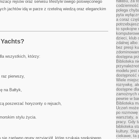
hałasu, za 
nizacji rejsów oraz serwisu lifestyle’owego poświęconego
codzienność
ych jachtów idą w parze z rzetelną wiedzą oraz eleganckim
polega chyba
pyta wyłączn
a coraz częś
potrzebujesz
to spokojne 
komputerowe,
dzieci, klub
a Yachts?
zdalnej albo
bez presji k
zdominowany
dla wszystkich, którzy:
dostępna pr
Biblioteka n
przynależnoś
modelu jest 
dostępność c
raz pierwszy,
Wiele miejsc
rozrywkę, al
dostępne dla
ę na Bałtyk,
zamożnych cz
pewnie w bar
Biblioteka m
hcą poszerzać horyzonty o rejsach,
Uczeń może p
po rozmowę i
orskim stylu życia.
warsztaty, a
pracy. Gdy t
biblioteka st
kultury. Sta
ciekawe, ta
ą się zarówno grupy przyjaciół, które szukają spokojnego