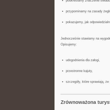
podkreślamy znaczenie świado
przypominamy na zasady żeglu
pokazujemy, jak odpowiedzialni
Jednocześnie stawiamy na wygodę, 
Opisujemy:
udogodnienia dla załogi,
przestronne kajuty,
szczegóły, które sprawiają, że 
Zrównoważona turys