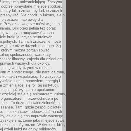
ć instytucją onieśmielającą. Zaczyna
 dobrze pomyślane miejsce spotkań.
rczy kilka zmian, by ludzie zaczęli
 przebywać. Nie chodzi o luksus, ale o
o przestrzeń naprawdę dla
. Przyjazne wnętrze mówi więcej niż
lamin. Biblioteki pełnią też coraz
olę w małych miejscowościach i
dzie brakuje innych neutralnych
 wspólnych. Tam ich znaczenie może
 większe niż w dużych miastach. Są
 którym można zorganizować
kalnej społeczności, warsztaty
wieczór filmowy, zajęcia dla dzieci czy
prawach ważnych dla okolicy.
taje się wtedy czymś w rodzaju
entrum społecznego. Nie narzuca tonu,
a kontakt i współpracę. To wszystko
wiście ludzi z pomysłem, energią i
zmieniającej się roli tej instytucji.
 nie jest już wyłącznie opiekunem
z częściej staje się animatorem kultury,
 organizatorem i przewodnikiem po
rmacji. To duża odpowiedzialność, ale
szansa. Tam, gdzie zespół biblioteki
hać mieszkańców i odpowiadać na ich
eby, dzieje się coś naprawdę ważnego.
dzyskuje znaczenie jako miejsce żywe,
codziennie użyteczne. W świecie, który
ej dzieli ludzi na grupy odbiorców,