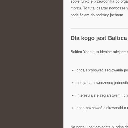
sobie funkcję przewodnika po orga
morzu. To tutaj czarter nowoczesn
podejściem do podróży jachtem.
Dla kogo jest Baltic
Baltica Yachts to idealne miejsce 
chcą spróbować żeglowania po 
polują na nowoczesną jednostk
interesują się żeglarstwem i c
chcą poznawać ciekawostki o m
Na portalu balticayachts.pl odnajd