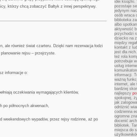
idei książki
pozostaje se
icy, którzy chcą zobaczyć Bałtyk z innej perspektywy.
jedynym nar
osób wraca d
biblioteka za
albo spotka
aktywność bu
przychodzi r
dziecko na 
między regał
n, ale również świat czarteru. Dzięki nam rezerwacja łodzi
kontakt z lu
jest dla nic
planowanie rejsu – przejrzyste.
też rola kom
potrzebuje 
usług intern
komunikator
sz informacje o:
informacji. 
ważną funkcj
internet, al
bardziej sko
pełniają oczekiwania wymagających klientów,
najlepszy
po
spokojnej, ż
jak zalogowa
ch po północnych akwenach,
odróżnić wia
codzienna e
ogromne zna
od weekendowych wypadów, przez rejsy rodzinne, aż po
docenić arch
bibliotek. T
.
miejsca do s
użytkowników