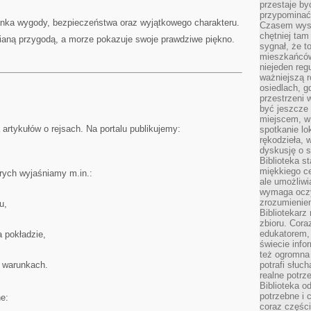
przestaje by
przypominać
zanka wygody, bezpieczeństwa oraz wyjątkowego charakteru.
Czasem wysta
chętniej tam
ianą przygodą, a morze pokazuje swoje prawdziwe piękno.
sygnał, że t
mieszkańców
niejeden regu
ważniejszą r
osiedlach, g
przestrzeni
być jeszcze
miejscem, w
a artykułów o rejsach. Na portalu publikujemy:
spotkanie lo
rękodzieła, 
dyskusję o s
Biblioteka s
miękkiego c
órych wyjaśniamy m.in.:
ale umożliwi
wymaga oczy
zrozumieniem 
u,
Bibliotekarz
zbioru. Cora
edukatorem,
a pokładzie,
świecie info
też ogromna 
h warunkach.
potrafi słuc
realne potrz
Biblioteka o
potrzebne i 
e:
coraz części