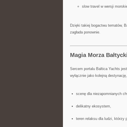
slow travel w wersji morskie
Dzięki takiej bogactwu tematów, Ba
zagłada ponownie.
Magia Morza Bałtyck
Sercem portalu Baltica Yachts jest
wyłącznie jako kolejną destynację,
scenę dla niezapomnianych chw
delikatny ekosystem,
teren relaksu dla ludzi, którzy 