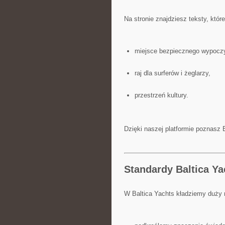
Na stronie znajdziesz teksty, któr
miejsce bezpiecznego wypocz
raj dla surferów i żeglarzy,
przestrzeń kultury.
Dzięki naszej platformie poznasz B
Standardy Baltica Ya
W Baltica Yachts kładziemy duży n