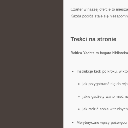
Czarter w naszej ofercie to mies
Każda podróż staje się niezapomn
Treści na stronie
Baltica Yachts to bogata bibliotek
Instrukcje krok po kroku, w kt
jak przygotować się do rejs
jakie gadżety warto mieć n
jak radzić sobie w trudnyc
Merytoryczne wpisy poświęcon