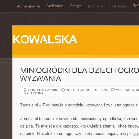
Archiwum
Google
Ta
Strona główna
Łokciem
Spis Treści
KOWALSKA
MINIOGRÓDKI DLA DZIECI I OG
WYZWANIA
POSTED BY ADMIN
POSTED ON LIS - 15 - 2025
MOŻLIWOŚĆ 
WYŁĄCZONA
Zarosla.pl – Twój serwis o ogrodzie, krzewach i życiu na ogrodzi
Zarośla.pl to kompleksowy portal poświęcony ogródkowi, krzewo
działce. To miejsce dla każdego, kto uwielbia ziemią i chce budo
ogródek. Niezależnie od tego, czy jesteś początkującym w pielęgn