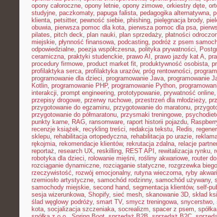
opony całoroczne
,
opony letnie
,
opony zimowe
,
orkiestry dęte
,
or
studyjne
,
paczkomaty
,
papuga falista
,
pedagogika alternatywna
,
p
klienta
,
petsitter
,
pewność siebie
,
phishing
,
pielęgnacja brody
,
pie
obuwia
,
pierwsza pomoc dla kota
,
pierwsza pomoc dla psa
,
pierw
pilates
,
pitch deck
,
plan nauki
,
plan sprzedaży
,
płatności odroczo
miejskie
,
płynność finansowa
,
podcasting
,
podróż z psem samoc
odpowiedzialne
,
poezja współczesna
,
polityka prywatności
,
Postg
ceramiczna
,
praktyki studenckie
,
prawo AI
,
prawo jazdy kat A
,
pr
procedury firmowe
,
product market fit
,
produktywność osobista
,
p
profilaktyka serca
,
profilaktyka urazów
,
próg rentowności
,
program
programowanie dla dzieci
,
programowanie Java
,
programowanie Ja
Kotlin
,
programowanie PHP
,
programowanie Python
,
programowani
interakcji
,
prompt engineering
,
prototypowanie
,
prywatność online
przepisy drogowe
,
przerwy ruchowe
,
przestrzeń dla młodzieży
,
pr
przygotowanie do egzaminu
,
przygotowanie do maratonu
,
przygot
przygotowanie do półmaratonu
,
przysmaki treningowe
,
psychodiet
punkty karne
,
RAG
,
ransomware
,
raport historii pojazdu
,
Raspberr
recenzje książek
,
recykling treści
,
redakcja tekstu
,
Redis
,
regener
sklepu
,
rehabilitacja ortopedyczna
,
rehabilitacja po urazie
,
reklama
rękojmia
,
rekomendacje klientów
,
rekrutacja zdalna
,
relacje partne
reportaż
,
research UX
,
reskilling
,
REST API
,
rewitalizacja rynku
,
robotyka dla dzieci
,
rolowanie mięśni
,
rośliny akwariowe
,
router d
rozciąganie dynamiczne
,
rozciąganie statyczne
,
rozgrzewka bieg
rzeczywistość
,
rozwój emocjonalny
,
rutyna wieczorna
,
ryby akwar
rzemiosło artystyczne
,
samochód rodzinny
,
samochód używany
,
samochody miejskie
,
second hand
,
segmentacja klientów
,
self-pu
sesja wizerunkowa
,
Shopify
,
sieć mesh
,
skanowanie 3D
,
skład ks
ślad węglowy podróży
,
smart TV
,
smycz treningowa
,
snycerstwo
,
kota
,
socjalizacja szczeniaka
,
socrealizm
,
spacer z psem
,
spółka
spółka z o.o.
,
Spring Boot
,
sprzedaż B2B
,
sprzedaż B2C
,
sprzeda