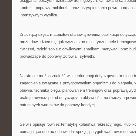
osiągania lepszych rezultatów treningowych. Omawiane są sposo
kontuzji, poprawy mobilności oraz przyspieszania powrotu organi
intensywnym wysiłku.
Znaczącą część materiałów stanowią również publikacje dotycząc
może dowiedzieć się, jak wyznaczać realistyczne cele treningow
ćwiczeń, radzić sobie z chwilowymi spadkami motywacji oraz bud
prowadzące do poprawy zdrowia i sylwetki.
Na stronie można znaleźć wiele informacji dotyczących treningu
zagadnienia związane z przygotowaniem organizmu do biegania,
obuwia, techniką biegu, planowaniem treningów oraz poprawą wyd
brakuje również porad dotyczących aktywności na świeżym powie
naturalnych warunków do poprawy kondycji.
Serwis opisuje również tematykę kolarstwa rekreacyjnego. Publik
pomagające dobrać odpowiedni sprzęt, przygotować rower do sezo