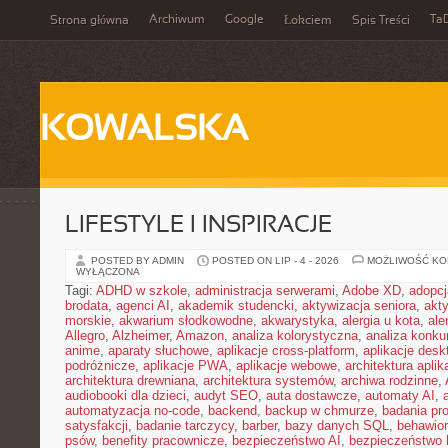
Archiwum
Google
Ta
Strona główna
Łokciem
Spis Treści
KOWALSKA
LIFESTYLE I INSPIRACJE
POSTED BY ADMIN
POSTED ON LIP - 4 - 2026
MOŻLIWOŚĆ K
WYŁĄCZONA
Tagi:
ADHD w szkole
,
administracja serwerami
,
Adobe XD
,
adopcj
brodata
,
agenci AI
,
akademik studencki
,
aktywizacja seniora
,
akt
morskie
,
akwarium słodkowodne
,
akwarystyka
,
alergia u kota
,
ale
Allegro
,
Alzheimer
,
Amazon
,
analiza kolorystyczna
,
analiza konkur
anime
,
aparaty słuchowe
,
aplikacje cross-platform
,
aplikacje des
podróżnicze
,
aplikacje PWA
,
aplikacje webowe
,
architektura aplika
architektura drewniana
,
architektura systemów
,
archiwa rodzinne
,
audiobooki dla dzieci
,
audyt SEO
,
auta dostawcze
,
automaty AI
,
automatyzacja no-code
,
backend
,
backup w chmurze
,
badania pro
satysfakcji
,
badanie tarczycy
,
barber
,
bazy danych SQL
,
behawior
psów
,
benefity pracownicze
,
bezpieczeństwo AI
,
bezpieczeństwo h