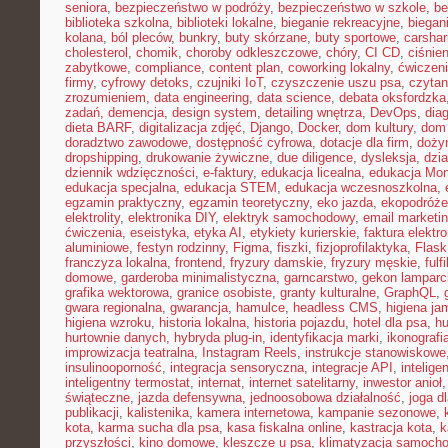
seniora
,
bezpieczeństwo w podróży
,
bezpieczeństwo w szkole
,
be
biblioteka szkolna
,
biblioteki lokalne
,
bieganie rekreacyjne
,
biegani
kolana
,
ból pleców
,
bunkry
,
buty skórzane
,
buty sportowe
,
carshar
cholesterol
,
chomik
,
choroby odkleszczowe
,
chóry
,
CI CD
,
ciśnien
zabytkowe
,
compliance
,
content plan
,
coworking lokalny
,
ćwiczeni
firmy
,
cyfrowy detoks
,
czujniki IoT
,
czyszczenie uszu psa
,
czytan
zrozumieniem
,
data engineering
,
data science
,
debata oksfordzka
zadań
,
demencja
,
design system
,
detailing wnętrza
,
DevOps
,
dia
dieta BARF
,
digitalizacja zdjęć
,
Django
,
Docker
,
dom kultury
,
dom 
doradztwo zawodowe
,
dostępność cyfrowa
,
dotacje dla firm
,
doży
dropshipping
,
drukowanie żywiczne
,
due diligence
,
dysleksja
,
dzia
dziennik wdzięczności
,
e-faktury
,
edukacja licealna
,
edukacja Mon
edukacja specjalna
,
edukacja STEM
,
edukacja wczesnoszkolna
,
egzamin praktyczny
,
egzamin teoretyczny
,
eko jazda
,
ekopodróże
elektrolity
,
elektronika DIY
,
elektryk samochodowy
,
email marketi
ćwiczenia
,
eseistyka
,
etyka AI
,
etykiety kurierskie
,
faktura elektr
aluminiowe
,
festyn rodzinny
,
Figma
,
fiszki
,
fizjoprofilaktyka
,
Flask
franczyza lokalna
,
frontend
,
fryzury damskie
,
fryzury męskie
,
fulf
domowe
,
garderoba minimalistyczna
,
garncarstwo
,
gekon lamparc
grafika wektorowa
,
granice osobiste
,
granty kulturalne
,
GraphQL
,
gwara regionalna
,
gwarancja
,
hamulce
,
headless CMS
,
higiena ja
higiena wzroku
,
historia lokalna
,
historia pojazdu
,
hotel dla psa
,
hu
hurtownie danych
,
hybryda plug-in
,
identyfikacja marki
,
ikonografi
improwizacja teatralna
,
Instagram Reels
,
instrukcje stanowiskowe
insulinooporność
,
integracja sensoryczna
,
integracje API
,
intelig
inteligentny termostat
,
internat
,
internet satelitarny
,
inwestor anioł
świąteczne
,
jazda defensywna
,
jednoosobowa działalność
,
joga d
publikacji
,
kalistenika
,
kamera internetowa
,
kampanie sezonowe
,
kota
,
karma sucha dla psa
,
kasa fiskalna online
,
kastracja kota
,
k
przyszłości
,
kino domowe
,
kleszcze u psa
,
klimatyzacja samoch