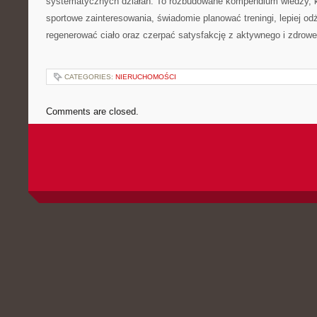
systematycznych działań. To rozbudowane kompendium wiedzy, k
sportowe zainteresowania, świadomie planować treningi, lepiej od
regenerować ciało oraz czerpać satysfakcję z aktywnego i zdrowe
CATEGORIES:
NIERUCHOMOŚCI
Comments are closed.