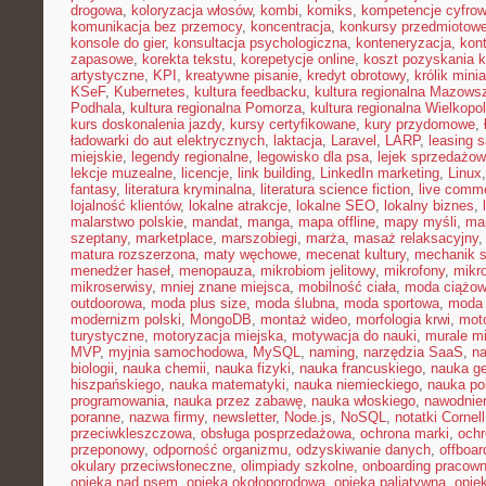
drogowa
,
koloryzacja włosów
,
kombi
,
komiks
,
kompetencje cyfro
komunikacja bez przemocy
,
koncentracja
,
konkursy przedmiotow
konsole do gier
,
konsultacja psychologiczna
,
konteneryzacja
,
kon
zapasowe
,
korekta tekstu
,
korepetycje online
,
koszt pozyskania k
artystyczne
,
KPI
,
kreatywne pisanie
,
kredyt obrotowy
,
królik mini
KSeF
,
Kubernetes
,
kultura feedbacku
,
kultura regionalna Mazows
Podhala
,
kultura regionalna Pomorza
,
kultura regionalna Wielkopol
kurs doskonalenia jazdy
,
kursy certyfikowane
,
kury przydomowe
,
ładowarki do aut elektrycznych
,
laktacja
,
Laravel
,
LARP
,
leasing 
miejskie
,
legendy regionalne
,
legowisko dla psa
,
lejek sprzedażow
lekcje muzealne
,
licencje
,
link building
,
LinkedIn marketing
,
Linux
fantasy
,
literatura kryminalna
,
literatura science fiction
,
live comm
lojalność klientów
,
lokalne atrakcje
,
lokalne SEO
,
lokalny biznes
,
malarstwo polskie
,
mandat
,
manga
,
mapa offline
,
mapy myśli
,
mar
szeptany
,
marketplace
,
marszobiegi
,
marża
,
masaż relaksacyjny
matura rozszerzona
,
maty węchowe
,
mecenat kultury
,
mechanik 
menedżer haseł
,
menopauza
,
mikrobiom jelitowy
,
mikrofony
,
mikr
mikroserwisy
,
mniej znane miejsca
,
mobilność ciała
,
moda ciążo
outdoorowa
,
moda plus size
,
moda ślubna
,
moda sportowa
,
moda 
modernizm polski
,
MongoDB
,
montaż wideo
,
morfologia krwi
,
moto
turystyczne
,
motoryzacja miejska
,
motywacja do nauki
,
murale mi
MVP
,
myjnia samochodowa
,
MySQL
,
naming
,
narzędzia SaaS
,
na
biologii
,
nauka chemii
,
nauka fizyki
,
nauka francuskiego
,
nauka ge
hiszpańskiego
,
nauka matematyki
,
nauka niemieckiego
,
nauka po
programowania
,
nauka przez zabawę
,
nauka włoskiego
,
nawodnie
poranne
,
nazwa firmy
,
newsletter
,
Node.js
,
NoSQL
,
notatki Cornell
przeciwkleszczowa
,
obsługa posprzedażowa
,
ochrona marki
,
ochr
przeponowy
,
odporność organizmu
,
odzyskiwanie danych
,
offboar
okulary przeciwsłoneczne
,
olimpiady szkolne
,
onboarding pracown
opieka nad psem
,
opieka okołoporodowa
,
opieka paliatywna
,
opie