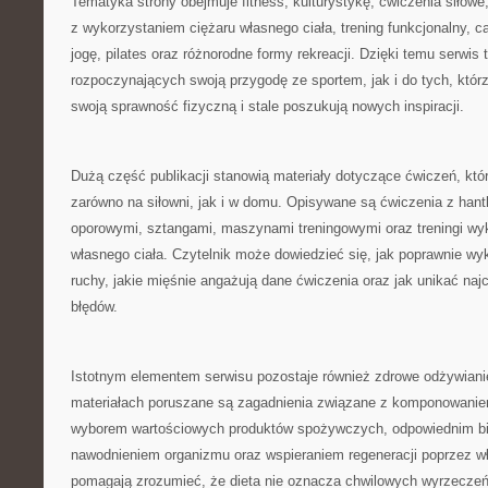
Tematyka strony obejmuje fitness, kulturystykę, ćwiczenia siłowe
z wykorzystaniem ciężaru własnego ciała, trening funkcjonalny, car
jogę, pilates oraz różnorodne formy rekreacji. Dzięki temu serwis 
rozpoczynających swoją przygodę ze sportem, jak i do tych, którzy
swoją sprawność fizyczną i stale poszukują nowych inspiracji.
Dużą część publikacji stanowią materiały dotyczące ćwiczeń, k
zarówno na siłowni, jak i w domu. Opisywane są ćwiczenia z hant
oporowymi, sztangami, maszynami treningowymi oraz treningi wy
własnego ciała. Czytelnik może dowiedzieć się, jak poprawnie 
ruchy, jakie mięśnie angażują dane ćwiczenia oraz jak unikać naj
błędów.
Istotnym elementem serwisu pozostaje również zdrowe odżywian
materiałach poruszane są zagadnienia związane z komponowanie
wyborem wartościowych produktów spożywczych, odpowiednim b
nawodnieniem organizmu oraz wspieraniem regeneracji poprzez wł
pomagają zrozumieć, że dieta nie oznacza chwilowych wyrzeczeń,