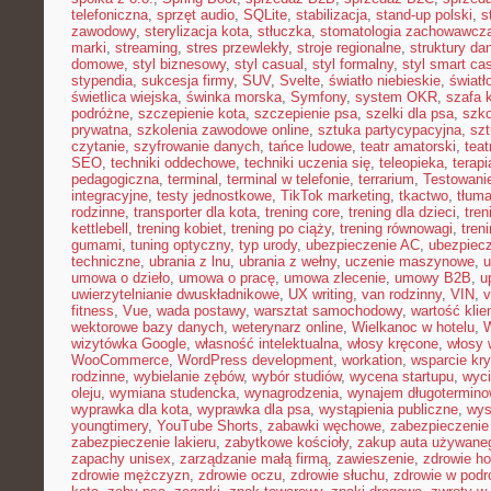
telefoniczna
,
sprzęt audio
,
SQLite
,
stabilizacja
,
stand-up polski
,
s
zawodowy
,
sterylizacja kota
,
stłuczka
,
stomatologia zachowawcz
marki
,
streaming
,
stres przewlekły
,
stroje regionalne
,
struktury da
domowe
,
styl biznesowy
,
styl casual
,
styl formalny
,
styl smart ca
stypendia
,
sukcesja firmy
,
SUV
,
Svelte
,
światło niebieskie
,
światł
świetlica wiejska
,
świnka morska
,
Symfony
,
system OKR
,
szafa 
podróżne
,
szczepienie kota
,
szczepienie psa
,
szelki dla psa
,
szk
prywatna
,
szkolenia zawodowe online
,
sztuka partycypacyjna
,
szt
czytanie
,
szyfrowanie danych
,
tańce ludowe
,
teatr amatorski
,
teat
SEO
,
techniki oddechowe
,
techniki uczenia się
,
teleopieka
,
terapi
pedagogiczna
,
terminal
,
terminal w telefonie
,
terrarium
,
Testowani
integracyjne
,
testy jednostkowe
,
TikTok marketing
,
tkactwo
,
tłuma
rodzinne
,
transporter dla kota
,
trening core
,
trening dla dzieci
,
tren
kettlebell
,
trening kobiet
,
trening po ciąży
,
trening równowagi
,
tren
gumami
,
tuning optyczny
,
typ urody
,
ubezpieczenie AC
,
ubezpiec
techniczne
,
ubrania z lnu
,
ubrania z wełny
,
uczenie maszynowe
,
u
umowa o dzieło
,
umowa o pracę
,
umowa zlecenie
,
umowy B2B
,
u
uwierzytelnianie dwuskładnikowe
,
UX writing
,
van rodzinny
,
VIN
,
v
fitness
,
Vue
,
wada postawy
,
warsztat samochodowy
,
wartość klie
wektorowe bazy danych
,
weterynarz online
,
Wielkanoc w hotelu
,
W
wizytówka Google
,
własność intelektualna
,
włosy kręcone
,
włosy 
WooCommerce
,
WordPress development
,
workation
,
wsparcie kr
rodzinne
,
wybielanie zębów
,
wybór studiów
,
wycena startupu
,
wyci
oleju
,
wymiana studencka
,
wynagrodzenia
,
wynajem długotermino
wyprawka dla kota
,
wyprawka dla psa
,
wystąpienia publiczne
,
wys
youngtimery
,
YouTube Shorts
,
zabawki węchowe
,
zabezpieczenie 
zabezpieczenie lakieru
,
zabytkowe kościoły
,
zakup auta używane
zapachy unisex
,
zarządzanie małą firmą
,
zawieszenie
,
zdrowie h
zdrowie mężczyzn
,
zdrowie oczu
,
zdrowie słuchu
,
zdrowie w podr