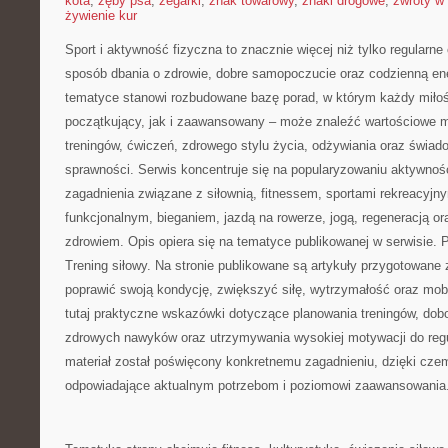
kota
,
zęby psa
,
zegarki
,
znak towarowy
,
znaki drogowe
,
zwroty w 
żywienie kur
Sport i aktywność fizyczna to znacznie więcej niż tylko regularne 
sposób dbania o zdrowie, dobre samopoczucie oraz codzienną ene
tematyce stanowi rozbudowane bazę porad, w którym każdy miłoś
początkujący, jak i zaawansowany – może znaleźć wartościowe m
treningów, ćwiczeń, zdrowego stylu życia, odżywiania oraz świad
sprawności. Serwis koncentruje się na popularyzowaniu aktywnośc
zagadnienia związane z siłownią, fitnessem, sportami rekreacyjny
funkcjonalnym, bieganiem, jazdą na rowerze, jogą, regeneracją 
zdrowiem. Opis opiera się na tematyce publikowanej w serwisie.
Trening siłowy. Na stronie publikowane są artykuły przygotowan
poprawić swoją kondycję, zwiększyć siłę, wytrzymałość oraz mobi
tutaj praktyczne wskazówki dotyczące planowania treningów, dob
zdrowych nawyków oraz utrzymywania wysokiej motywacji do regu
materiał został poświęcony konkretnemu zagadnieniu, dzięki cze
odpowiadające aktualnym potrzebom i poziomowi zaawansowania