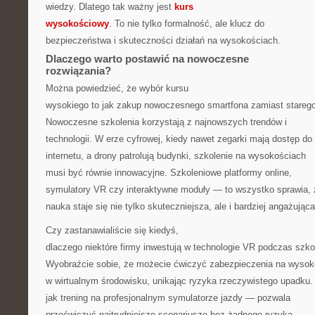
wiedzy. Dlatego tak ważny jest
kurs
wysokościowy
. To nie tylko formalność, ale klucz do
bezpieczeństwa i skuteczności działań na wysokościach.
Dlaczego warto postawić na nowoczesne
rozwiązania?
Można powiedzieć, że wybór kursu
wysokiego to jak zakup nowoczesnego smartfona zamiast stareg
Nowoczesne szkolenia korzystają z najnowszych trendów i
technologii. W erze cyfrowej, kiedy nawet zegarki mają dostęp do
internetu, a drony patrolują budynki, szkolenie na wysokościach
musi być równie innowacyjne. Szkoleniowe platformy online,
symulatory VR czy interaktywne moduły — to wszystko sprawia, 
nauka staje się nie tylko skuteczniejsza, ale i bardziej angażująca
Czy zastanawialiście się kiedyś,
dlaczego niektóre firmy inwestują w technologie VR podczas szko
Wyobraźcie sobie, że możecie ćwiczyć zabezpieczenia na wysok
w wirtualnym środowisku, unikając ryzyka rzeczywistego upadku.
jak trening na profesjonalnym symulatorze jazdy — pozwala
przećwiczyć najtrudniejsze scenariusze bez żadnego ryzyka.