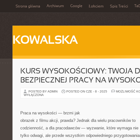
Archiwum
Google
Ta
Strona główna
Łokciem
Spis Treści
KOWALSKA
KURS WYSOKOŚCIOWY: TWOJA 
BEZPIECZNEJ PRACY NA WYSOK
POSTED BY ADMIN
POSTED ON CZE - 8 - 2025
MOŻLIWOŚĆ K
WYŁĄCZONA
Praca na wysokości — brzmi jak
obrazek z filmu akcji, prawda? Jednak dla wielu pracowników to
codzienność, a dla pracodawców — wyzwanie, które wymaga nie
tylko odwagi, ale przede wszystkim odpowiedniego przygotowania 