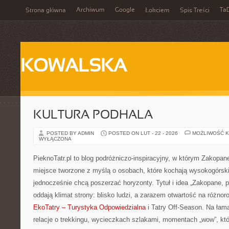
Archiwum
Google
Ta
Strona główna
Łokciem
Spis Treści
KOWALSKA
KULTURA PODHALA
POSTED BY ADMIN
POSTED ON LUT - 22 - 2026
MOŻLIWOŚĆ 
WYŁĄCZONA
PieknoTatr.pl to blog podróżniczo-inspiracyjny, w którym Zakopan
miejsce tworzone z myślą o osobach, które kochają wysokogórskie
jednocześnie chcą poszerzać horyzonty. Tytuł i idea „Zakopane, pi
oddają klimat strony: blisko ludzi, a zarazem otwartość na różnor
EkoTatry – Turystyka Odpowiedzialna
i Tatry Off-Season. Na łama
relacje o trekkingu, wycieczkach szlakami, momentach „wow”, któ