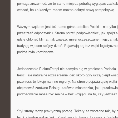
pomaga zrozumieć, że te same miejsca potrafią wyglądać zaskaku
wracać, bo za każdym razem można odkryć nową perspektywę.
Ważnym wątkiem jest też samo górska stolica Polski – nie tylko j
przestrzeń odpoczynku. Strona potrafi podpowiedzieć, jak spojrz
gdzie chłonąć klimat, jak znaleźć mniej uczęszczane miejsca, jak
tradycję w jeden spójny dzień. Pojawiają się też wątki logistyczne
podróż była komfortowa.
Jednocześnie PieknoTatr.pl nie zamyka się w granicach Podhala. „
treści, ale naturalne rozszerzenie idei: skoro góry uczą cierpliwo
przenieść tę lekcję na inne regiony. Na stronie pojawiają się wątk
obejmować zarówno Polskę, zarówno miasteczka, jak i pustkowia
podróżowanie może być realne – bez względu na to, czy jedziesz 
Styl strony łączy praktyczną poradę. Teksty są tworzone tak, by c
też konkretne wskazówki. Znajdziesz tu treści dla osób, które lub