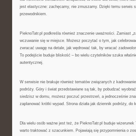
jest elastyczne: zachęcamy, nie zmuszamy. Dzięki temu serwis s
przewodnikiem.
PieknoTatr.pl podkreśla również znaczenie uważności. Zamiast „zal
wczuwanie się w miejsce. Możesz poczytać o tym, jak celebrować
zwracać uwagę na detale, jak wędrować tak, by wracać zadowolon
To podejście buduje bliskość – bo wielu czytelników szuka właśni
autentycznej.
W serwisie nie brakuje również tematów związanych z kadrowani
podróży. Góry i świat przedstawiane są tak, by pobudzać wyobraźn
siedzisz w domu, możesz poczuć przestrzeń, a jednocześnie zna
zaplanować krótki wypad. Strona działa jak dziennik podróży, do 
Dla wielu osób ważne jest też, że PieknoTatr.pl buduje wizerunek 
warto traktować z szacunkiem. Pojawiają się przypomnienia o zos