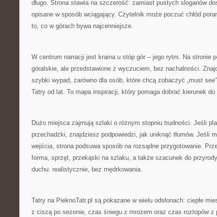
długo. Strona stawia na szczerość: zamiast pustych sloganów do
opisane w sposób wciągający. Czytelnik może poczuć chłód poran
to, co w górach bywa najcenniejsze.
W centrum narracji jest kraina u stóp gór – jego rytm. Na stronie 
góralskie, ale przedstawione z wyczuciem, bez nachalności. Znaj
szybki wypad, zarówno dla osób, które chcą zobaczyć „must see”, 
Tatry od lat. To mapa inspiracji, który pomaga dobrać kierunek do 
Dużo miejsca zajmują szlaki o różnym stopniu trudności. Jeśli pl
przechadzki, znajdziesz podpowiedzi, jak uniknąć tłumów. Jeśli m
wejścia, strona podsuwa sposób na rozsądne przygotowanie. Przew
forma, sprzęt, przekąski na szlaku, a także szacunek do przyro
duchu: realistycznie, bez mędrkowania.
Tatry na PieknoTatr.pl są pokazane w wielu odsłonach: ciepłe mie
z ciszą po sezonie, czas śniegu z mrozem oraz czas roztopów z 