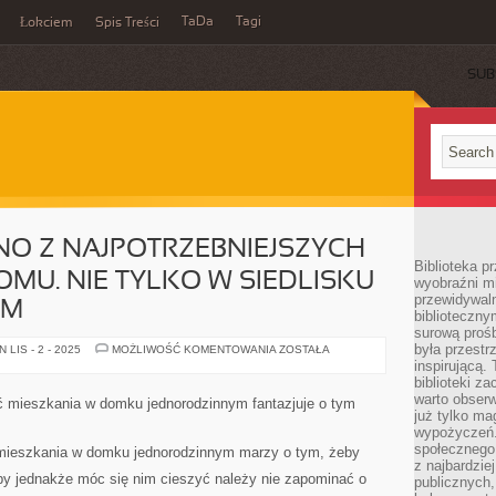
TaDa
Tagi
Łokciem
Spis Treści
SUB
NO Z NAJPOTRZEBNIEJSZYCH
Biblioteka p
U. NIE TYLKO W SIEDLISKU
wyobraźni m
przewidywaln
YM
biblioteczny
surową prośb
była przestr
KUCHNIA
LIS - 2 - 2025
MOŻLIWOŚĆ KOMENTOWANIA
ZOSTAŁA
TO
inspirującą.
JEDNO
biblioteki z
Z
NAJPOTRZEBNIEJSZYCH
warto obserw
ść mieszkania w domku jednorodzinnym fantazjuje o tym
ULOKOWAŃ
już tylko m
W
wypożyczeń. 
DOMU.
NIE
społecznego,
 mieszkania w domku jednorodzinnym marzy o tym, żeby
TYLKO
z najbardzie
W
by jednakże móc się nim cieszyć należy nie zapominać o
publicznych,
SIEDLISKU
JEDNORODZINNYM