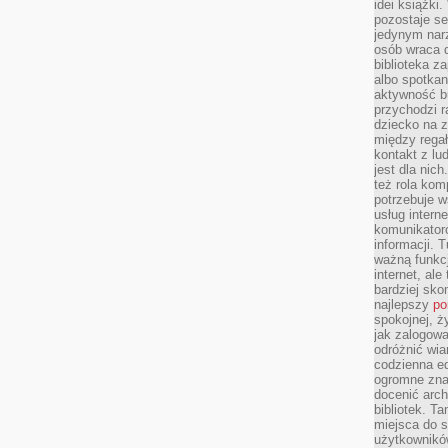
idei książki
pozostaje se
jedynym nar
osób wraca d
biblioteka za
albo spotka
aktywność bu
przychodzi r
dziecko na 
między regał
kontakt z lu
jest dla nic
też rola kom
potrzebuje 
usług intern
komunikator
informacji. 
ważną funkcj
internet, al
bardziej sko
najlepszy
po
spokojnej, ż
jak zalogowa
odróżnić wia
codzienna e
ogromne zna
docenić arch
bibliotek. T
miejsca do s
użytkowników