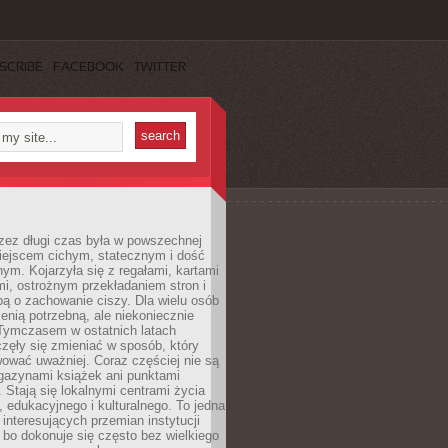
SCRIBE
FACEBOOK
TWITTER
rzez długi czas była w powszechnej
iejscem cichym, statecznym i dość
ym. Kojarzyła się z regałami, kartami
mi, ostrożnym przekładaniem stron i
ą o zachowanie ciszy. Dla wielu osób
zenią potrzebną, ale niekoniecznie
 Tymczasem w ostatnich latach
aczęły się zmieniać w sposób, który
ować uważniej. Coraz częściej nie są
agazynami książek ani punktami
Stają się lokalnymi centrami życia
 edukacyjnego i kulturalnego. To jedna
j interesujących przemian instytucji
 bo dokonuje się często bez wielkiego