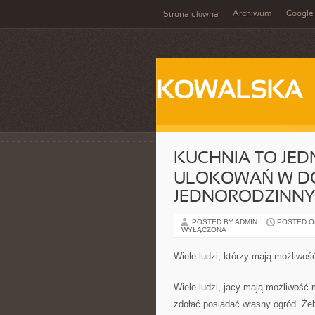
Archiwum
Google
Strona główna
KOWALSKA
KUCHNIA TO JED
ULOKOWAŃ W DOM
JEDNORODZINN
POSTED BY ADMIN
POSTED ON 
WYŁĄCZONA
Wiele ludzi, którzy mają możliwo
Wiele ludzi, jacy mają możliwość
zdołać posiadać własny ogród. Że