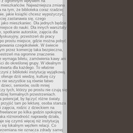
to z ogromnym wpływem na
 mieszkańców. Najważniejsza zmiana
 na tym, że biblioteka coraz rzadziej
ie, jakie książki chcesz wypożyczyć,
ciej zastanawia się, czego
 jako mieszkaniec. Dla jednych będzie
miejsce do nauki. Dla innych warsztaty
 spotkanie autorskie, zajęcia dla
 dyskusyjny, przestrzeń do pracy
 po prostu miejsce, gdzie można pobyć
upowania czegokolwiek. W świecie
m przez komercję taka bezpieczna,
zestrzeń ma ogromne znaczenie.
ie wymaga biletu, zamówienia kawy ani
ci do określonej grupy. W idealnym
otwarta dla każdego. To właśnie
zyni z biblioteki instytucję wyjątkową.
 oferuje dziś wiedzę, kulturę czy
e nie wszystkie są równie łatwo
 dzieci, seniorów, osób mniej
y tych, którzy po prostu nie czują się
dziej formalnych przestrzeniach.
a potencjał, by łączyć różne światy.
rzyjść tam po lekturę, osoba starsza
 zajęcia, rodzic z dzieckiem na
 freelancer po kilka godzin spokojnej
aka różnorodność naprawdę działa,
aje się czymś więcej niż instytucją
je się lokalnym węzłem relacji. Co
 przemiana nie oznacza zdrady samej