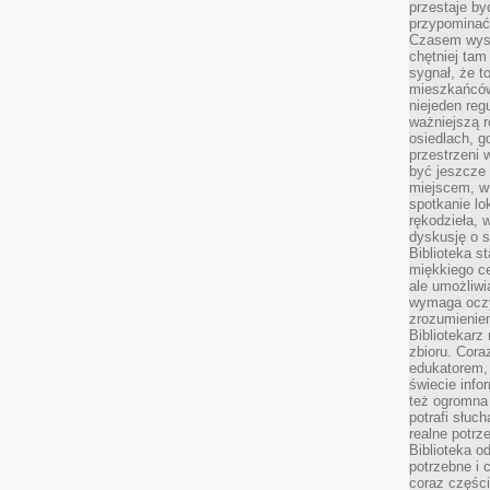
przestaje by
przypominać
Czasem wysta
chętniej tam
sygnał, że t
mieszkańców
niejeden regu
ważniejszą r
osiedlach, g
przestrzeni
być jeszcze
miejscem, w
spotkanie lo
rękodzieła, 
dyskusję o s
Biblioteka s
miękkiego c
ale umożliwi
wymaga oczy
zrozumieniem 
Bibliotekarz
zbioru. Cora
edukatorem,
świecie info
też ogromna 
potrafi słuc
realne potrz
Biblioteka o
potrzebne i 
coraz części