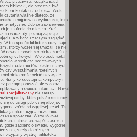
. Wręcz przeciwnie. Książka nadal
rcem biblioteki, ale przestaje być
zędziem kontaktu z odbiorcą. Wiele
o czytania właśnie dlatego, że
prosiła je najpierw na wydarzenie, kurs
nie tematyczne. Dobrze zaplanowana
duje zaufanie do miejsca. Ktoś
az na warsztaty, później zapisuje
zajęcia, a w końcu zaczyna zaglądać
y. W ten sposób biblioteka odzyskuje
dźmi, którzy wcześniej uważali, że nie
h. W nowoczesnych bibliotekach rośnie
petencji cyfrowych. Wiele osób nadal
wsparcia w obsłudze podstawowych
etowych, dokumentów elektronicznych,
ów czy wyszukiwania rzetelnych
Tu biblioteka może pełnić niezwykle
ę. Nie tylko udostępnia komputery i
e też pomaga poruszać się w coraz
mplikowanym świecie informacji. Nawet
rtal specjalistyczny
nie zastąpi
yczliwej osoby, która pokaże seniorowi,
ć się do usługi publicznej albo jak
rygodne źródło od wątpliwej treści. Ta
dukacja informacyjna może mieć
czenie społeczne. Warto również
itekturę i atmosferę współczesnych
am, gdzie zadbano o światło, wygodne
iedzenia, strefy dla różnych
 i przyjazny wystrój, biblioteka