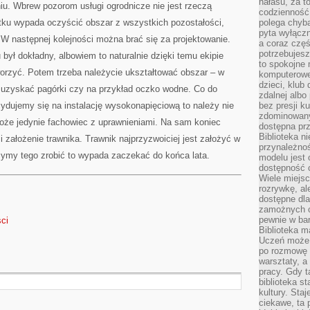
hałasu, za 
niu. Wbrew pozorom usługi ogrodnicze nie jest rzeczą
codzienność
u wypada oczyścić obszar z wszystkich pozostałości,
polega chyba
pyta wyłączn
W następnej kolejności można brać się za projektowanie.
a coraz częś
potrzebujesz
u był dokładny, albowiem to naturalnie dzięki temu ekipie
to spokojne 
worzyć. Potem trzeba należycie ukształtować obszar – w
komputerowe,
dzieci, klub
 uzyskać pagórki czy na przykład oczko wodne. Co do
zdalnej albo
decydujemy się na instalację wysokonapięciową to należy nie
bez presji k
zdominowany
oże jedynie fachowiec z uprawnieniami. Na sam koniec
dostępna pr
Biblioteka n
i założenie trawnika. Trawnik najprzyzwoiciej jest założyć w
przynależnoś
żymy tego zrobić to wypada zaczekać do końca lata.
modelu jest 
dostępność c
Wiele miejsc
rozrywkę, al
dostępne dla
zamożnych cz
pewnie w bar
sci
Biblioteka m
Uczeń może p
po rozmowę i
warsztaty, a
pracy. Gdy t
biblioteka st
kultury. Sta
ciekawe, ta