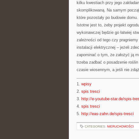
kilku kwestiach przy jego zakłada
skomplikowaną. Na samym początk
które pozostały po budowie domu. 
Istotne jest to, żeby projekt ogrod
wykonawczej będzie go łatwiej st
zależności od tego czy pragniemy
instalacji elektrycznej – jeżeli z
zapominać o tym, że założyć ją m
trzeba zadbać o posadzenie roślin 
czasie wiosennym, a jeśli nie zdą
1.
wpisy
2.
spis tresci
3.
http://e-youtube-star.de/spis-tre
4.
spis tresci
5.
http://eas-zahn.de/spis-tresci
CATEGORIES:
NIERUCHOMOŚCI