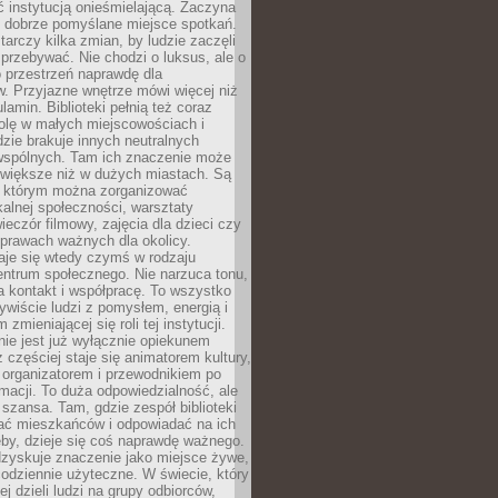
ć instytucją onieśmielającą. Zaczyna
 dobrze pomyślane miejsce spotkań.
rczy kilka zmian, by ludzie zaczęli
 przebywać. Nie chodzi o luksus, ale o
o przestrzeń naprawdę dla
. Przyjazne wnętrze mówi więcej niż
lamin. Biblioteki pełnią też coraz
olę w małych miejscowościach i
dzie brakuje innych neutralnych
 wspólnych. Tam ich znaczenie może
 większe niż w dużych miastach. Są
 którym można zorganizować
kalnej społeczności, warsztaty
wieczór filmowy, zajęcia dla dzieci czy
prawach ważnych dla okolicy.
taje się wtedy czymś w rodzaju
entrum społecznego. Nie narzuca tonu,
a kontakt i współpracę. To wszystko
wiście ludzi z pomysłem, energią i
zmieniającej się roli tej instytucji.
 nie jest już wyłącznie opiekunem
z częściej staje się animatorem kultury,
 organizatorem i przewodnikiem po
rmacji. To duża odpowiedzialność, ale
szansa. Tam, gdzie zespół biblioteki
hać mieszkańców i odpowiadać na ich
eby, dzieje się coś naprawdę ważnego.
dzyskuje znaczenie jako miejsce żywe,
codziennie użyteczne. W świecie, który
ej dzieli ludzi na grupy odbiorców,