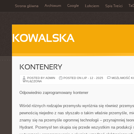
Archiwum
Google
Ta
Strona główna
Łokciem
Spis Treści
KOWALSKA
KONTENERY
POSTED BY ADMIN
POSTED ON LIP - 12 - 2025
MOŻLIWOŚĆ 
WYŁĄCZONA
Odpowiednio zaprogramowany kontener
Wśród różnych rodzajów przemysłu wyróżnia się również przemysł w
pewnością niejedno z nas słyszało o takim właśnie przemyśle, mi
znamy się na przemyśle ogromnej technologii – przynajmniej teore
Hydrant. Przemysł ten skupia się przede wszystkim na produkcji