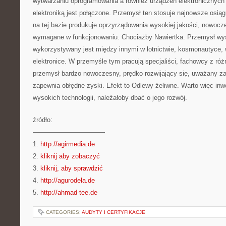
wytwarzaniu oprogramowania a również urządzeń elektronicznych 
elektroniką jest połączone. Przemysł ten stosuje najnowsze osiąg
na tej bazie produkuje oprzyrządowania wysokiej jakości, nowoc
wymagane w funkcjonowaniu. Chociażby Nawiertka. Przemysł wys
wykorzystywany jest między innymi w lotnictwie, kosmonautyce, w
elektronice. W przemyśle tym pracują specjaliści, fachowcy z róż
przemysł bardzo nowoczesny, prędko rozwijający się, uważany za
zapewnia obłędne zyski. Efekt to Odlewy żeliwne. Warto więc in
wysokich technologii, należałoby dbać o jego rozwój.
źródło:
———————————
1.
http://agirmedia.de
2.
kliknij aby zobaczyć
3.
kliknij, aby sprawdzić
4.
http://agurodela.de
5.
http://ahmad-tee.de
CATEGORIES:
AUDYTY I CERTYFIKACJE