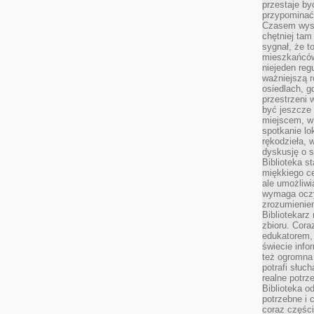
przestaje by
przypominać
Czasem wysta
chętniej tam
sygnał, że t
mieszkańców
niejeden regu
ważniejszą r
osiedlach, g
przestrzeni
być jeszcze
miejscem, w
spotkanie lo
rękodzieła, 
dyskusję o s
Biblioteka s
miękkiego c
ale umożliwi
wymaga oczy
zrozumieniem 
Bibliotekarz
zbioru. Cora
edukatorem,
świecie info
też ogromna 
potrafi słuc
realne potrz
Biblioteka o
potrzebne i 
coraz części