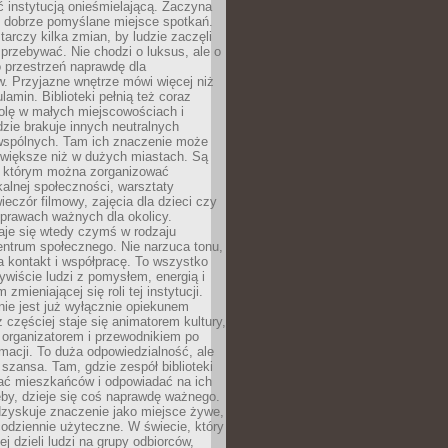
ć instytucją onieśmielającą. Zaczyna
 dobrze pomyślane miejsce spotkań.
rczy kilka zmian, by ludzie zaczęli
 przebywać. Nie chodzi o luksus, ale o
o przestrzeń naprawdę dla
. Przyjazne wnętrze mówi więcej niż
lamin. Biblioteki pełnią też coraz
olę w małych miejscowościach i
dzie brakuje innych neutralnych
 wspólnych. Tam ich znaczenie może
 większe niż w dużych miastach. Są
 którym można zorganizować
kalnej społeczności, warsztaty
wieczór filmowy, zajęcia dla dzieci czy
prawach ważnych dla okolicy.
taje się wtedy czymś w rodzaju
entrum społecznego. Nie narzuca tonu,
a kontakt i współpracę. To wszystko
wiście ludzi z pomysłem, energią i
zmieniającej się roli tej instytucji.
 nie jest już wyłącznie opiekunem
z częściej staje się animatorem kultury,
 organizatorem i przewodnikiem po
rmacji. To duża odpowiedzialność, ale
szansa. Tam, gdzie zespół biblioteki
hać mieszkańców i odpowiadać na ich
eby, dzieje się coś naprawdę ważnego.
dzyskuje znaczenie jako miejsce żywe,
codziennie użyteczne. W świecie, który
ej dzieli ludzi na grupy odbiorców,