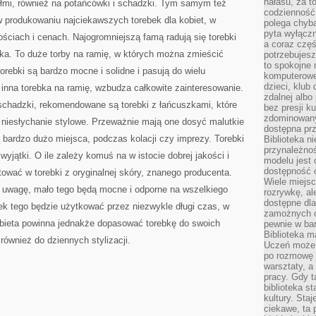
hałasu, za 
ółmi, również na potańcówki i schadzki. Tym samym też
codzienność
 w produkowaniu najciekawszych torebek dla kobiet, w
polega chyba
pyta wyłączn
ściach i cenach. Najogromniejszą famą radują się torebki
a coraz częś
rka. To duże torby na ramię, w których można zmieścić
potrzebujesz
to spokojne 
orebki są bardzo mocne i solidne i pasują do wielu
komputerowe,
dzieci, klub
a inna torebka na ramię, wzbudza całkowite zainteresowanie.
zdalnej albo
 schadzki, rekomendowane są torebki z łańcuszkami, które
bez presji k
zdominowany
 i niesłychanie stylowe. Przeważnie mają one dosyć malutkie
dostępna pr
ą bardzo dużo miejsca, podczas kolacji czy imprezy. Torebki
Biblioteka n
przynależnoś
 wyjątki. O ile zależy komuś na w istocie dobrej jakości i
modelu jest 
dostępność c
tować w torebki z oryginalnej skóry, znanego producenta.
Wiele miejsc
ły uwagę, mało tego będą mocne i odporne na wszelkiego
rozrywkę, al
dostępne dla
ek tego będzie użytkować przez niezwykle długi czas, w
zamożnych cz
bieta powinna jednakże dopasować torebkę do swoich
pewnie w bar
Biblioteka m
 również do dziennych stylizacji.
Uczeń może p
po rozmowę i
warsztaty, a
pracy. Gdy t
biblioteka st
kultury. Sta
ciekawe, ta