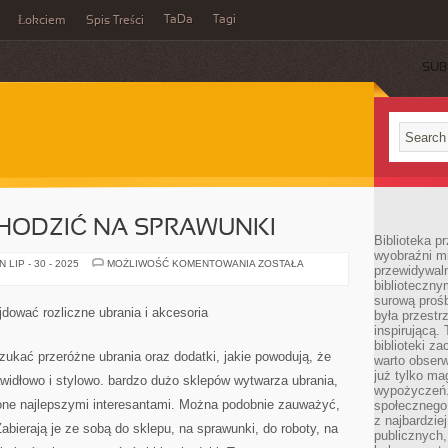
TaDa
Tagi
Łokciem
Spis Treści
SUB
CHODZIĆ NA SPRAWUNKI
Biblioteka p
wyobraźni m
KOBIETY
LIP - 30 - 2025
MOŻLIWOŚĆ KOMENTOWANIA
ZOSTAŁA
przewidywaln
LUBIĄ
biblioteczny
CHODZIĆ
NA
surową prośb
SPRAWUNKI
dować rozliczne ubrania i akcesoria
była przestr
inspirującą.
biblioteki z
ukać przeróżne ubrania oraz dodatki, jakie powodują, że
warto obserw
już tylko m
awidłowo i stylowo. bardzo dużo sklepów wytwarza ubrania,
wypożyczeń. 
ą one najlepszymi interesantami. Można podobnie zauważyć,
społecznego,
z najbardzie
Zabierają je ze sobą do sklepu, na sprawunki, do roboty, na
publicznych,