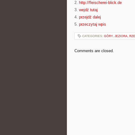
2.
http://fleischerei-blick.de
3.
wejdź tutaj
4.
przejdź dalej
5.
przeczytaj wpis
CATEGORIES:
GÓRY, JEZIORA, RZE
Comments are closed.