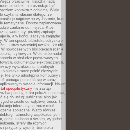
. Wręcz przeciwnie. Książka nadal
rcem biblioteki, ale przestaje być
zędziem kontaktu z odbiorcą. Wiele
o czytania właśnie dlatego, że
prosiła je najpierw na wydarzenie, kurs
nie tematyczne. Dobrze zaplanowana
duje zaufanie do miejsca. Ktoś
az na warsztaty, później zapisuje
zajęcia, a w końcu zaczyna zaglądać
y. W ten sposób biblioteka odzyskuje
dźmi, którzy wcześniej uważali, że nie
h. W nowoczesnych bibliotekach rośnie
petencji cyfrowych. Wiele osób nadal
wsparcia w obsłudze podstawowych
etowych, dokumentów elektronicznych,
ów czy wyszukiwania rzetelnych
Tu biblioteka może pełnić niezwykle
ę. Nie tylko udostępnia komputery i
e też pomaga poruszać się w coraz
mplikowanym świecie informacji. Nawet
rtal specjalistyczny
nie zastąpi
yczliwej osoby, która pokaże seniorowi,
ć się do usługi publicznej albo jak
rygodne źródło od wątpliwej treści. Ta
dukacja informacyjna może mieć
czenie społeczne. Warto również
itekturę i atmosferę współczesnych
am, gdzie zadbano o światło, wygodne
iedzenia, strefy dla różnych
 i przyjazny wystrój, biblioteka