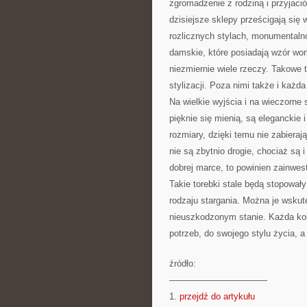
zgromadzenie z rodziną i przyjaci
dzisiejsze sklepy prześcigają się
rozlicznych stylach, monumentalno
damskie, które posiadają wzór wo
niezmiernie wiele rzeczy. Takowe t
stylizacji. Poza nimi także i każd
Na wielkie wyjścia i na wieczorne
pięknie się mienią, są eleganckie
rozmiary, dzięki temu nie zabieraj
nie są zbytnio drogie, chociaż są i
dobrej marce, to powinien zainwes
Takie torebki stale będą stopowa
rodzaju stargania. Można je wskut
nieuszkodzonym stanie. Każda ko
potrzeb, do swojego stylu życia, a
źródło:
———————————
1.
przejdź do artykułu