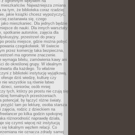
to z ogromnym wpływem na
 mieszkańców. Najważniejsza zmiana
 na tym, że biblioteka coraz rzadziej
ie, jakie książki chcesz wypożyczyć,
ciej zastanawia się, czego
 jako mieszkaniec. Dla jednych będzie
miejsce do nauki. Dla innych warsztaty
 spotkanie autorskie, zajęcia dla
 dyskusyjny, przestrzeń do pracy
 po prostu miejsce, gdzie można pobyć
upowania czegokolwiek. W świecie
m przez komercję taka bezpieczna,
zestrzeń ma ogromne znaczenie.
ie wymaga biletu, zamówienia kawy ani
ci do określonej grupy. W idealnym
otwarta dla każdego. To właśnie
zyni z biblioteki instytucję wyjątkową.
 oferuje dziś wiedzę, kulturę czy
e nie wszystkie są równie łatwo
 dzieci, seniorów, osób mniej
y tych, którzy po prostu nie czują się
dziej formalnych przestrzeniach.
a potencjał, by łączyć różne światy.
rzyjść tam po lekturę, osoba starsza
 zajęcia, rodzic z dzieckiem na
 freelancer po kilka godzin spokojnej
aka różnorodność naprawdę działa,
aje się czymś więcej niż instytucją
je się lokalnym węzłem relacji. Co
 przemiana nie oznacza zdrady samej