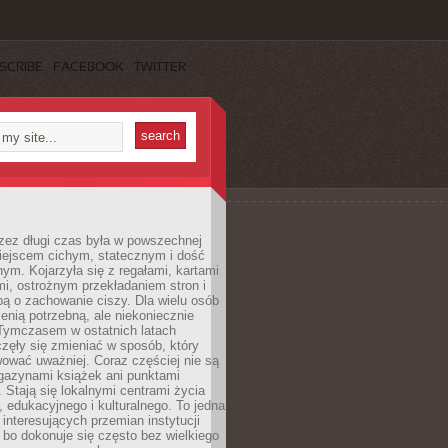
SCRIBE
FACEBOOK
TWITTER
rzez długi czas była w powszechnej
iejscem cichym, statecznym i dość
ym. Kojarzyła się z regałami, kartami
mi, ostrożnym przekładaniem stron i
ą o zachowanie ciszy. Dla wielu osób
zenią potrzebną, ale niekoniecznie
 Tymczasem w ostatnich latach
aczęły się zmieniać w sposób, który
ować uważniej. Coraz częściej nie są
agazynami książek ani punktami
Stają się lokalnymi centrami życia
 edukacyjnego i kulturalnego. To jedna
j interesujących przemian instytucji
 bo dokonuje się często bez wielkiego