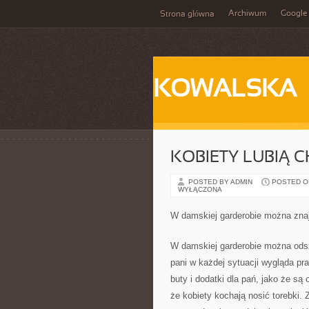
Archiwum
Google
Strona główna
KOWALSKA
KOBIETY LUBIĄ 
POSTED BY ADMIN
POSTED ON 
WYŁĄCZONA
W damskiej garderobie można znaj
W damskiej garderobie można odsz
pani w każdej sytuacji wygląda pr
buty i dodatki dla pań, jako że s
że kobiety kochają nosić torebki. 