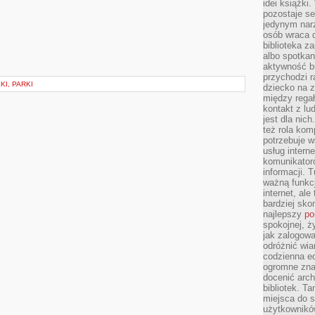
idei książki
pozostaje se
jedynym nar
osób wraca d
biblioteka za
albo spotka
aktywność bu
przychodzi r
KI, PARKI
dziecko na 
między regał
kontakt z lu
jest dla nic
też rola kom
potrzebuje 
usług intern
komunikator
informacji. 
ważną funkcj
internet, al
bardziej sko
najlepszy
po
spokojnej, ż
jak zalogowa
odróżnić wia
codzienna e
ogromne zna
docenić arch
bibliotek. T
miejsca do s
użytkowników