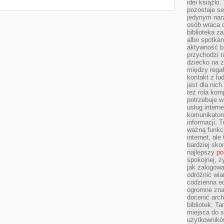
idei książki
pozostaje se
jedynym nar
osób wraca d
biblioteka za
albo spotka
aktywność bu
przychodzi r
dziecko na 
między regał
kontakt z lu
jest dla nic
też rola kom
potrzebuje 
usług intern
komunikator
informacji. 
ważną funkcj
internet, al
bardziej sko
najlepszy
po
spokojnej, ż
jak zalogowa
odróżnić wia
codzienna e
ogromne zna
docenić arch
bibliotek. T
miejsca do s
użytkowników