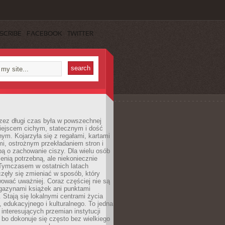
SCRIBE
FACEBOOK
TWITTER
rzez długi czas była w powszechnej
iejscem cichym, statecznym i dość
ym. Kojarzyła się z regałami, kartami
mi, ostrożnym przekładaniem stron i
ą o zachowanie ciszy. Dla wielu osób
zenią potrzebną, ale niekoniecznie
 Tymczasem w ostatnich latach
aczęły się zmieniać w sposób, który
ować uważniej. Coraz częściej nie są
agazynami książek ani punktami
Stają się lokalnymi centrami życia
 edukacyjnego i kulturalnego. To jedna
j interesujących przemian instytucji
 bo dokonuje się często bez wielkiego