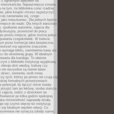
to z ogromnym wpływem na
 mieszkańców. Najważniejsza zmiana
 na tym, że biblioteka coraz rzadziej
ie, jakie książki chcesz wypożyczyć,
ciej zastanawia się, czego
 jako mieszkaniec. Dla jednych będzie
miejsce do nauki. Dla innych warsztaty
 spotkanie autorskie, zajęcia dla
 dyskusyjny, przestrzeń do pracy
 po prostu miejsce, gdzie można pobyć
upowania czegokolwiek. W świecie
m przez komercję taka bezpieczna,
zestrzeń ma ogromne znaczenie.
ie wymaga biletu, zamówienia kawy ani
ci do określonej grupy. W idealnym
otwarta dla każdego. To właśnie
zyni z biblioteki instytucję wyjątkową.
 oferuje dziś wiedzę, kulturę czy
e nie wszystkie są równie łatwo
 dzieci, seniorów, osób mniej
y tych, którzy po prostu nie czują się
dziej formalnych przestrzeniach.
a potencjał, by łączyć różne światy.
rzyjść tam po lekturę, osoba starsza
 zajęcia, rodzic z dzieckiem na
 freelancer po kilka godzin spokojnej
aka różnorodność naprawdę działa,
aje się czymś więcej niż instytucją
je się lokalnym węzłem relacji. Co
 przemiana nie oznacza zdrady samej