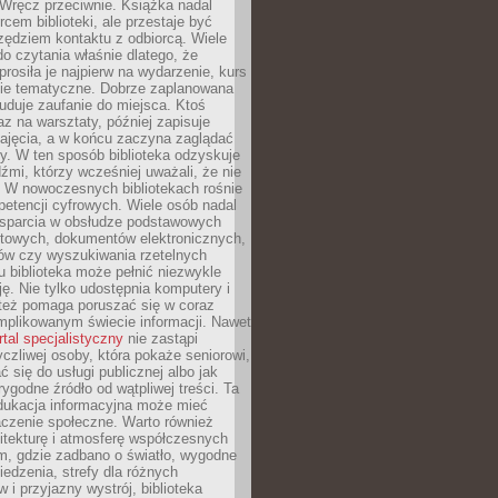
. Wręcz przeciwnie. Książka nadal
rcem biblioteki, ale przestaje być
zędziem kontaktu z odbiorcą. Wiele
o czytania właśnie dlatego, że
prosiła je najpierw na wydarzenie, kurs
nie tematyczne. Dobrze zaplanowana
duje zaufanie do miejsca. Ktoś
az na warsztaty, później zapisuje
zajęcia, a w końcu zaczyna zaglądać
y. W ten sposób biblioteka odzyskuje
dźmi, którzy wcześniej uważali, że nie
h. W nowoczesnych bibliotekach rośnie
petencji cyfrowych. Wiele osób nadal
wsparcia w obsłudze podstawowych
etowych, dokumentów elektronicznych,
ów czy wyszukiwania rzetelnych
Tu biblioteka może pełnić niezwykle
ę. Nie tylko udostępnia komputery i
e też pomaga poruszać się w coraz
mplikowanym świecie informacji. Nawet
rtal specjalistyczny
nie zastąpi
yczliwej osoby, która pokaże seniorowi,
ć się do usługi publicznej albo jak
rygodne źródło od wątpliwej treści. Ta
dukacja informacyjna może mieć
czenie społeczne. Warto również
itekturę i atmosferę współczesnych
am, gdzie zadbano o światło, wygodne
iedzenia, strefy dla różnych
 i przyjazny wystrój, biblioteka