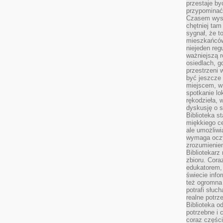
przestaje by
przypominać
Czasem wysta
chętniej tam
sygnał, że t
mieszkańców
niejeden regu
ważniejszą r
osiedlach, g
przestrzeni
być jeszcze
miejscem, w
spotkanie lo
rękodzieła, 
dyskusję o s
Biblioteka s
miękkiego c
ale umożliwi
wymaga oczy
zrozumieniem 
Bibliotekarz
zbioru. Cora
edukatorem,
świecie info
też ogromna 
potrafi słuc
realne potrz
Biblioteka o
potrzebne i 
coraz części