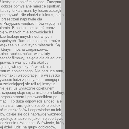
ć instytucją onieśmielającą. Zaczyna
 dobrze pomyślane miejsce spotkań.
rczy kilka zmian, by ludzie zaczęli
 przebywać. Nie chodzi o luksus, ale o
o przestrzeń naprawdę dla
. Przyjazne wnętrze mówi więcej niż
lamin. Biblioteki pełnią też coraz
olę w małych miejscowościach i
dzie brakuje innych neutralnych
 wspólnych. Tam ich znaczenie może
 większe niż w dużych miastach. Są
 którym można zorganizować
kalnej społeczności, warsztaty
wieczór filmowy, zajęcia dla dzieci czy
prawach ważnych dla okolicy.
taje się wtedy czymś w rodzaju
entrum społecznego. Nie narzuca tonu,
a kontakt i współpracę. To wszystko
wiście ludzi z pomysłem, energią i
zmieniającej się roli tej instytucji.
 nie jest już wyłącznie opiekunem
z częściej staje się animatorem kultury,
 organizatorem i przewodnikiem po
rmacji. To duża odpowiedzialność, ale
szansa. Tam, gdzie zespół biblioteki
hać mieszkańców i odpowiadać na ich
eby, dzieje się coś naprawdę ważnego.
dzyskuje znaczenie jako miejsce żywe,
codziennie użyteczne. W świecie, który
ej dzieli ludzi na grupy odbiorców,