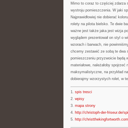
Mimo to coraz to częściej zdarza 
wystroju pomieszczenia. W jaki sp
Najprawidłowiej nie dobierać kolor
rolety na pilota bielsko. Te dwie 
ważne jest także jaka jest wizja 
wyglądem prezentował on styl o w
wzorach i barwach, nie powinniśm
chcemy zestawić ze sobą te dwa s
pomieszczeniu przyzwoicie będą w
materiałowe, należałoby spojrzeć n
maksymalistyczne, na przykład na 
dobierajmy wzorzystych rolet, w t
1.
spis tresci
2.
wpisy
3.
mapa strony
4.
http://christoph-der-friseur.de/sp
5.
http://christthekingfortworth.com