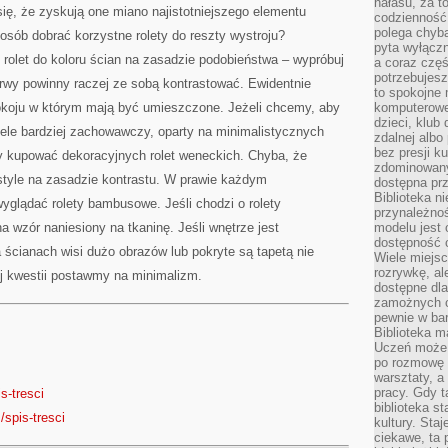
hałasu, za 
się, że zyskują one miano najistotniejszego elementu
codzienność
polega chyba
osób dobrać korzystne rolety do reszty wystroju?
pyta wyłączn
u rolet do koloru ścian na zasadzie podobieństwa – wypróbuj
a coraz częś
potrzebujesz
barwy powinny raczej ze sobą kontrastować. Ewidentnie
to spokojne 
pokoju w którym mają być umieszczone. Jeżeli chcemy, aby
komputerowe,
dzieci, klub
iele bardziej zachowawczy, oparty na minimalistycznych
zdalnej albo
bez presji k
y kupować dekoracyjnych rolet weneckich. Chyba, że
zdominowany
tyle na zasadzie kontrastu. W prawie każdym
dostępna pr
Biblioteka n
yglądać rolety bambusowe. Jeśli chodzi o rolety
przynależnoś
a wzór naniesiony na tkaninę. Jeśli wnętrze jest
modelu jest 
dostępność c
ścianach wisi dużo obrazów lub pokryte są tapetą nie
Wiele miejsc
rozrywkę, al
ej kwestii postawmy na minimalizm.
dostępne dla
zamożnych cz
pewnie w bar
Biblioteka m
Uczeń może p
po rozmowę i
warsztaty, a
pracy. Gdy t
is-tresci
biblioteka st
/spis-tresci
kultury. Sta
ciekawe, ta