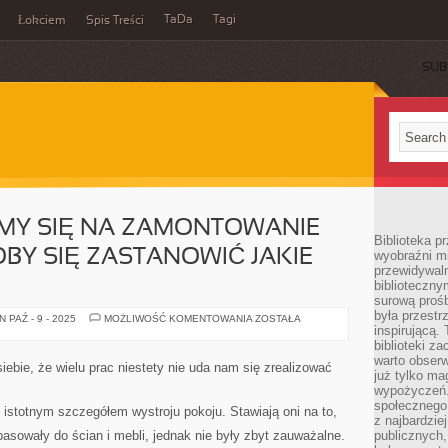
TaDa
Tagi
Łokciem
Spis Treści
SUB
EMY SIĘ NA ZAMONTOWANIE
Biblioteka p
BY SIĘ ZASTANOWIĆ JAKIE
wyobraźni m
przewidywaln
biblioteczny
surową prośb
była przestr
KIEDY
 PAŹ - 9 - 2025
MOŻLIWOŚĆ KOMENTOWANIA
ZOSTAŁA
DECYDUJEMY
inspirującą.
SIĘ
biblioteki z
NA
warto obserw
ZAMONTOWANIE
iebie, że wielu prac niestety nie uda nam się zrealizować
ROLET
już tylko m
NALEŻAŁOBY
wypożyczeń. 
SIĘ
społecznego,
ZASTANOWIĆ
t istotnym szczegółem wystroju pokoju. Stawiają oni na to,
JAKIE
z najbardzie
MAMY
pasowały do ścian i mebli, jednak nie były zbyt zauważalne.
publicznych,
WOBEC