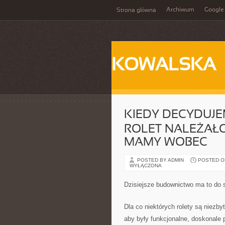
Archiwum
Google
Strona główna
KOWALSKA
KIEDY DECYDUJ
ROLET NALEŻAŁO
MAMY WOBEC
POSTED BY ADMIN
POSTED ON
WYŁĄCZONA
Dzisiejsze budownictwo ma to do s
Dla co niektórych rolety są niezby
aby były funkcjonalne, doskonale 