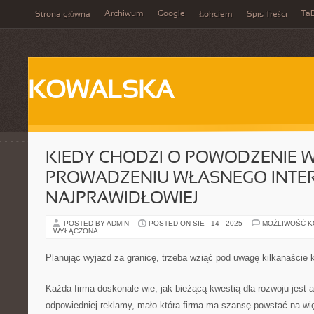
Archiwum
Google
Ta
Strona główna
Łokciem
Spis Treści
KOWALSKA
KIEDY CHODZI O POWODZENIE 
PROWADZENIU WŁASNEGO INTER
NAJPRAWIDŁOWIEJ
POSTED BY ADMIN
POSTED ON SIE - 14 - 2025
MOŻLIWOŚĆ 
WYŁĄCZONA
Planując wyjazd za granicę, trzeba wziąć pod uwagę kilkanaście k
Każda firma doskonale wie, jak bieżącą kwestią dla rozwoju jest 
odpowiedniej reklamy, mało która firma ma szansę powstać na wię