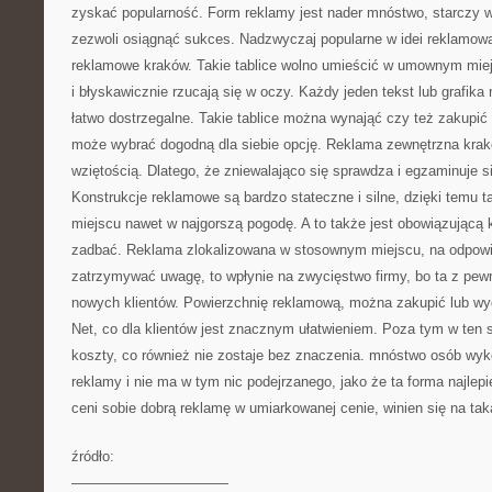
zyskać popularność. Form reklamy jest nader mnóstwo, starczy w
zezwoli osiągnąć sukces. Nadzwyczaj popularne w idei reklamowan
reklamowe kraków. Takie tablice wolno umieścić w umownym miejs
i błyskawicznie rzucają się w oczy. Każdy jeden tekst lub grafik
łatwo dostrzegalne. Takie tablice można wynająć czy też zakupić
może wybrać dogodną dla siebie opcję. Reklama zewnętrzna krak
wziętością. Dlatego, że zniewalająco się sprawdza i egzaminuje 
Konstrukcje reklamowe są bardzo stateczne i silne, dzięki temu t
miejscu nawet w najgorszą pogodę. A to także jest obowiązującą k
zadbać. Reklama zlokalizowana w stosownym miejscu, na odpowie
zatrzymywać uwagę, to wpłynie na zwycięstwo firmy, bo ta z pew
nowych klientów. Powierzchnię reklamową, można zakupić lub wy
Net, co dla klientów jest znacznym ułatwieniem. Poza tym w ten
koszty, co również nie zostaje bez znaczenia. mnóstwo osób wyko
reklamy i nie ma w tym nic podejrzanego, jako że ta forma najlep
ceni sobie dobrą reklamę w umiarkowanej cenie, winien się na ta
źródło:
———————————