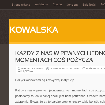
Archiwum
Google
Ta
Strona główna
Łokciem
Spis Treści
KOWALSKA
KAŻDY Z NAS W PEWNYCH JED
MOMENTACH COŚ POŻYCZA
POSTED BY ADMIN
POSTED ON LIP - 6 - 2025
MOŻLIWOŚĆ K
WYŁĄCZONA
Pożyczkodawcami są zazwyczaj instytucje
Każdy z nas w pewnych jednoznacznych momentach coś pożycza
posiadamy to, co w danej chwili jest nam potrzebne. Czasem nam
zabraknie. Bywa, że są to bardzo drobne rzeczy takie jak sól, cu