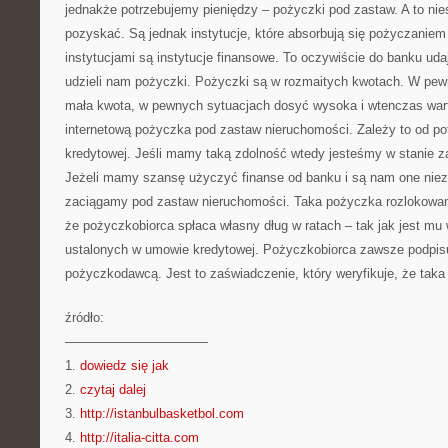
jednakże potrzebujemy pieniędzy – pożyczki pod zastaw. A to nies
pozyskać. Są jednak instytucje, które absorbują się pożyczaniem
instytucjami są instytucje finansowe. To oczywiście do banku ud
udzieli nam pożyczki. Pożyczki są w rozmaitych kwotach. W pe
mała kwota, w pewnych sytuacjach dosyć wysoka i wtenczas wart
internetową pożyczka pod zastaw nieruchomości. Zależy to od pot
kredytowej. Jeśli mamy taką zdolność wtedy jesteśmy w stanie 
Jeżeli mamy szansę użyczyć finanse od banku i są nam one niez
zaciągamy pod zastaw nieruchomości. Taka pożyczka rozlokowana
że pożyczkobiorca spłaca własny dług w ratach – tak jak jest mu w
ustalonych w umowie kredytowej. Pożyczkobiorca zawsze podpis
pożyczkodawcą. Jest to zaświadczenie, który weryfikuje, że taka
źródło:
———————————
1.
dowiedz się jak
2.
czytaj dalej
3.
http://istanbulbasketbol.com
4.
http://italia-citta.com