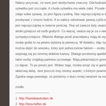
Należy przyznać, że sens jest niesłychanie znaczny. Odchudzan
sylwetka jest szczupła. A chuda sylwetka ma wiele zalet. Przede
zdaje sobie sprawę, że jest figurą cywilną. Nas najzwyczajniej w 
przebywać z innymi ludźmi. A tu należy odnotować pewną cyklic
jest najzwyczajniej w świecie prościej. Ona od zawsze były uważa
atrakcyjniejsze od osób grubych. Co więcej, uważa się je za o wiele
sympatyczniejsze. Właśnie dlatego jeżeli pracodawcy mają do wy
osobę grube to na pewno wybiorą tę pierwszą. W dodatku, idąc t
można dojść do wniosku, który jest jednocześnie faktem – osoby
wspinają się po stromej drabinie kariery. Dlatego przetestuj apeti
takie osoby znajdują partnera życiowego. Mają pokaźniejsze grono
co dąsać. To po prostu jest. Wobec tego, trzeba wziąć się w gar
właściwą dietę. Jest jeszcze inny istotny aspekt, o którym powin
Zgodna waga powoduje, że jesteśmy o dużo mniej narażeni na ro
źródło:
———————————
1.
http://leanderpotsdam.de
2.
http://lena-helfen.de