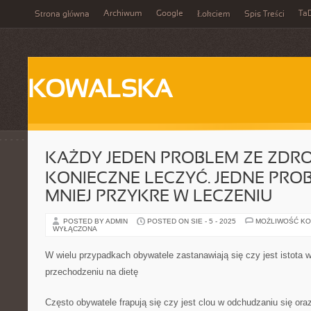
Archiwum
Google
Ta
Strona główna
Łokciem
Spis Treści
KOWALSKA
KAŻDY JEDEN PROBLEM ZE ZDRO
KONIECZNE LECZYĆ. JEDNE PRO
MNIEJ PRZYKRE W LECZENIU
POSTED BY ADMIN
POSTED ON SIE - 5 - 2025
MOŻLIWOŚĆ K
WYŁĄCZONA
W wielu przypadkach obywatele zastanawiają się czy jest istota w
przechodzeniu na dietę
Często obywatele frapują się czy jest clou w odchudzaniu się ora