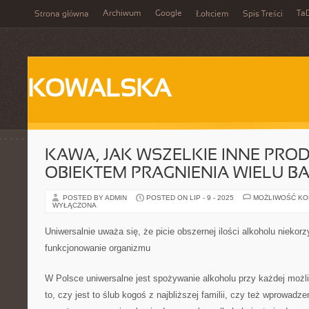
Archiwum
Google
Ta
Strona główna
Łokciem
Spis Treści
KOWALSKA
KAWA, JAK WSZELKIE INNE PROD
OBIEKTEM PRAGNIENIA WIELU B
POSTED BY ADMIN
POSTED ON LIP - 9 - 2025
MOŻLIWOŚĆ K
WYŁĄCZONA
Uniwersalnie uważa się, że picie obszernej ilości alkoholu niekor
funkcjonowanie organizmu
W Polsce uniwersalne jest spożywanie alkoholu przy każdej możli
to, czy jest to ślub kogoś z najbliższej familii, czy też wprowadz