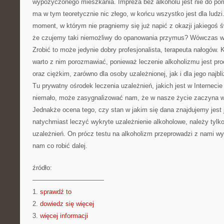
wypożyczonego mieszkania. Impreza bez alkoholu jest nie do pom
ma w tym teoretycznie nic złego, w końcu wszystko jest dla ludzi
moment, w którym nie pragniemy się już napić z okazji jakiegoś ś
że czujemy taki niemożliwy do opanowania przymus? Wówczas wa
Zrobić to może jedynie dobry profesjonalista, terapeuta nałogów.
warto z nim porozmawiać, ponieważ leczenie alkoholizmu jest pr
oraz ciężkim, zarówno dla osoby uzależnionej, jak i dla jego najbli
Tu prywatny ośrodek leczenia uzależnień, jakich jest w Interneci
niemało, może zasygnalizować nam, że w nasze życie zaczyna wk
Jednakże ocena tego, czy stan w jakim się dana znajdujemy jest 
natychmiast leczyć wykryte uzależnienie alkoholowe, należy tylko
uzależnień. On prócz testu na alkoholizm przeprowadzi z nami w
nam co robić dalej.
źródło:
———————————
1.
sprawdź to
2.
dowiedz się więcej
3.
więcej informacji