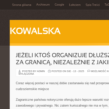
Archiwum
Google
Ta
Strona główna
Łokciem
Spis Treści
KOWALSKA
JEŻELI KTOŚ ORGANIZUJE DŁUŻ
ZA GRANICĄ, NIEZALEŻNIE Z JA
POSTED BY ADMIN
POSTED ON SIE - 13 - 2025
MOŻLIWOŚĆ 
WYŁĄCZONA
Coraz więcej postaci w naszej dobie zastanawia się nad przepro
cudzoziemskie miejsce
Zagraniczne państwa notorycznie oferują dużo lepsze warunki roz
zawodowego i prywatnego. Nic zatem kuriozalnego nie ma w tym,