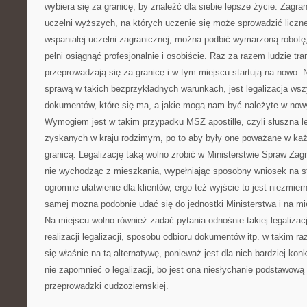
wybiera się za granicę, by znaleźć dla siebie lepsze życie. Zagra
uczelni wyższych, na których uczenie się może sprowadzić liczne
wspaniałej uczelni zagranicznej, można podbić wymarzoną robotę,
pełni osiągnąć profesjonalnie i osobiście. Raz za razem ludzie tr
przeprowadzają się za granicę i w tym miejscu startują na nowo. 
sprawą w takich bezprzykładnych warunkach, jest legalizacja ws
dokumentów, które się ma, a jakie mogą nam być należyte w no
Wymogiem jest w takim przypadku MSZ apostille, czyli słuszna 
zyskanych w kraju rodzimym, po to aby były one poważane w ka
granicą. Legalizację taką wolno zrobić w Ministerstwie Spraw Zag
nie wychodząc z mieszkania, wypełniając sposobny wniosek na st
ogromne ułatwienie dla klientów, ergo też wyjście to jest niezmie
samej można podobnie udać się do jednostki Ministerstwa i na mi
Na miejscu wolno również zadać pytania odnośnie takiej legalizac
realizacji legalizacji, sposobu odbioru dokumentów itp. w takim r
się właśnie na tą alternatywę, ponieważ jest dla nich bardziej ko
nie zapomnieć o legalizacji, bo jest ona niesłychanie podstawową
przeprowadzki cudzoziemskiej.