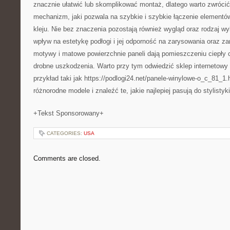
znacznie ułatwić lub skomplikować montaż, dlatego warto zwróc
mechanizm, jaki pozwala na szybkie i szybkie łączenie elementó
kleju. Nie bez znaczenia pozostają również wygląd oraz rodzaj w
wpływ na estetykę podłogi i jej odporność na zarysowania oraz za
motywy i matowe powierzchnie paneli dają pomieszczeniu ciepły 
drobne uszkodzenia. Warto przy tym odwiedzić sklep internetowy
przykład taki jak https://podlogi24.net/panele-winylowe-o_c_81_1.
różnorodne modele i znaleźć te, jakie najlepiej pasują do stylistyk
+Tekst Sponsorowany+
CATEGORIES:
USA
Comments are closed.