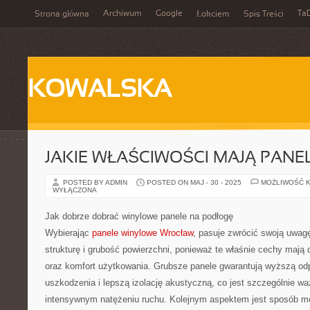
Archiwum
Google
Ta
Strona główna
Łokciem
Spis Treści
KOWALSKA
JAKIE WŁAŚCIWOŚCI MAJĄ PANE
POSTED BY ADMIN
POSTED ON MAJ - 30 - 2025
MOŻLIWOŚĆ 
WYŁĄCZONA
Jak dobrze dobrać winylowe panele na podłogę
Wybierając
panele winylowe Wrocław
, pasuje zwrócić swoją uwag
strukturę i grubość powierzchni, ponieważ te właśnie cechy maj
oraz komfort użytkowania. Grubsze panele gwarantują wyższą od
uszkodzenia i lepszą izolację akustyczną, co jest szczególnie w
intensywnym natężeniu ruchu. Kolejnym aspektem jest sposób m