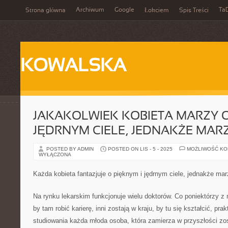
Archiwum
Google
Ta
Strona główna
Łokciem
Spis Treści
KOWALSKA
JAKAKOLWIEK KOBIETA MARZY O
JĘDRNYM CIELE, JEDNAKŻE MARZ
POSTED BY ADMIN
POSTED ON LIS - 5 - 2025
MOŻLIWOŚĆ K
WYŁĄCZONA
Każda kobieta fantazjuje o pięknym i jędrnym ciele, jednakże mar
Na rynku lekarskim funkcjonuje wielu doktorów. Co poniektórzy z 
by tam robić karierę, inni zostają w kraju, by tu się kształcić, 
studiowania każda młoda osoba, która zamierza w przyszłości z