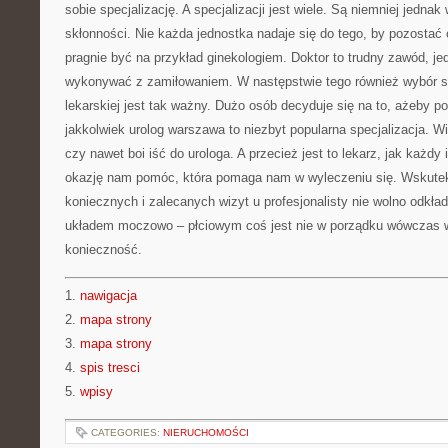
sobie specjalizację. A specjalizacji jest wiele. Są niemniej jedna
skłonności. Nie każda jednostka nadaje się do tego, by pozostać 
pragnie być na przykład ginekologiem. Doktor to trudny zawód, 
wykonywać z zamiłowaniem. W następstwie tego również wybór st
lekarskiej jest tak ważny. Dużo osób decyduje się na to, ażeby p
jakkolwiek urolog warszawa to niezbyt popularna specjalizacja. 
czy nawet boi iść do urologa. A przecież jest to lekarz, jak każdy
okazję nam pomóc, która pomaga nam w wyleczeniu się. Wskutek 
koniecznych i zalecanych wizyt u profesjonalisty nie wolno odkład
układem moczowo – płciowym coś jest nie w porządku wówczas wi
konieczność.
1.
nawigacja
2.
mapa strony
3.
mapa strony
4.
spis tresci
5.
wpisy
CATEGORIES:
NIERUCHOMOŚCI