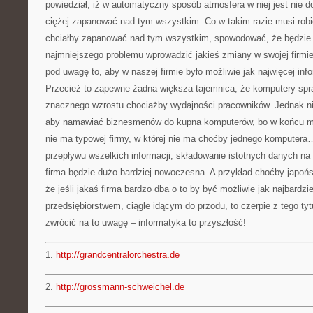
powiedział, iż w automatyczny sposób atmosfera w niej jest nie d
ciężej zapanować nad tym wszystkim. Co w takim razie musi robić 
chciałby zapanować nad tym wszystkim, spowodować, że będzie
najmniejszego problemu wprowadzić jakieś zmiany w swojej firm
pod uwagę to, aby w naszej firmie było możliwie jak najwięcej info
Przecież to zapewne żadna większa tajemnica, że komputery spraw
znacznego wzrostu chociażby wydajności pracowników. Jednak nie 
aby namawiać biznesmenów do kupna komputerów, bo w końcu m
nie ma typowej firmy, w której nie ma choćby jednego komputer
przepływu wszelkich informacji, składowanie istotnych danych na 
firma będzie dużo bardziej nowoczesna. A przykład choćby japońsk
że jeśli jakaś firma bardzo dba o to by być możliwie jak najbard
przedsiębiorstwem, ciągle idącym do przodu, to czerpie z tego tyt
zwrócić na to uwagę – informatyka to przyszłość!
1.
http://grandcentralorchestra.de
2.
http://grossmann-schweichel.de