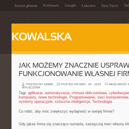
Archiwum
Google
Ta
Strona główna
Łokciem
Spis Treści
KOWALSKA
JAK MOŻEMY ZNACZNIE USPRAW
FUNKCJONOWANIE WŁASNEJ FIR
POSTED BY ADMIN
POSTED ON GRU - 29 - 2025
MOŻLIWOŚĆ 
WYŁĄCZONA
Tagi:
aplikacje
,
automatyzacja
,
chmura obliczeniowa
,
cyberbezpi
komputery
,
nowe technologie
,
Programowanie
,
sieci komputerowe
systemy operacyjne
,
sztuczna inteligencja
,
Technologia
Co robić, aby móc zwiększyć wydajność w swojej firmie?
Gdy jakaś firma się znacząco rozrasta, zazwyczaj traci własny kli