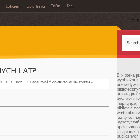
TaDa
Tagi
Łokciem
Spis Treści
SUB
NYCH LAT?
Biblioteka p
wyobraźni m
JAK
LIS - 7 - 2025
MOŻLIWOŚĆ KOMENTOWANIA
ZOSTAŁA
przewidywaln
DOŻYĆ
biblioteczny
PÓŹNYCH
LAT?
surową prośb
była przestr
inspirującą.
biblioteki z
warto obserw
już tylko m
wypożyczeń. 
społecznego,
z najbardzie
publicznych,