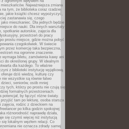
to z ogromnym wpływem na
 mieszkańców. Najważniejsza zmiana
 na tym, że biblioteka coraz rzadziej
ie, jakie książki chcesz wypożyczyć,
ciej zastanawia się, czego
 jako mieszkaniec. Dla jednych będzie
miejsce do nauki. Dla innych warsztaty
 spotkanie autorskie, zajęcia dla
 dyskusyjny, przestrzeń do pracy
 po prostu miejsce, gdzie można pobyć
upowania czegokolwiek. W świecie
m przez komercję taka bezpieczna,
zestrzeń ma ogromne znaczenie.
ie wymaga biletu, zamówienia kawy ani
ci do określonej grupy. W idealnym
otwarta dla każdego. To właśnie
zyni z biblioteki instytucję wyjątkową.
 oferuje dziś wiedzę, kulturę czy
e nie wszystkie są równie łatwo
 dzieci, seniorów, osób mniej
y tych, którzy po prostu nie czują się
dziej formalnych przestrzeniach.
a potencjał, by łączyć różne światy.
rzyjść tam po lekturę, osoba starsza
 zajęcia, rodzic z dzieckiem na
 freelancer po kilka godzin spokojnej
aka różnorodność naprawdę działa,
aje się czymś więcej niż instytucją
je się lokalnym węzłem relacji. Co
 przemiana nie oznacza zdrady samej