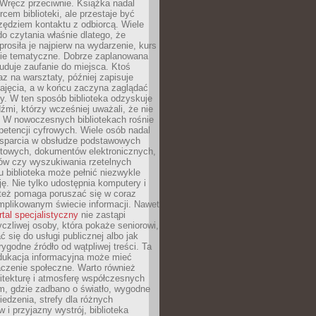
. Wręcz przeciwnie. Książka nadal
rcem biblioteki, ale przestaje być
zędziem kontaktu z odbiorcą. Wiele
o czytania właśnie dlatego, że
prosiła je najpierw na wydarzenie, kurs
nie tematyczne. Dobrze zaplanowana
duje zaufanie do miejsca. Ktoś
az na warsztaty, później zapisuje
zajęcia, a w końcu zaczyna zaglądać
y. W ten sposób biblioteka odzyskuje
dźmi, którzy wcześniej uważali, że nie
h. W nowoczesnych bibliotekach rośnie
petencji cyfrowych. Wiele osób nadal
wsparcia w obsłudze podstawowych
etowych, dokumentów elektronicznych,
ów czy wyszukiwania rzetelnych
Tu biblioteka może pełnić niezwykle
ę. Nie tylko udostępnia komputery i
e też pomaga poruszać się w coraz
mplikowanym świecie informacji. Nawet
rtal specjalistyczny
nie zastąpi
yczliwej osoby, która pokaże seniorowi,
ć się do usługi publicznej albo jak
rygodne źródło od wątpliwej treści. Ta
dukacja informacyjna może mieć
czenie społeczne. Warto również
itekturę i atmosferę współczesnych
am, gdzie zadbano o światło, wygodne
iedzenia, strefy dla różnych
 i przyjazny wystrój, biblioteka