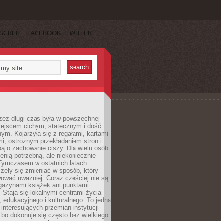
SCRIBE
FACEBOOK
TWITTER
rzez długi czas była w powszechnej
iejscem cichym, statecznym i dość
ym. Kojarzyła się z regałami, kartami
mi, ostrożnym przekładaniem stron i
ą o zachowanie ciszy. Dla wielu osób
zenią potrzebną, ale niekoniecznie
 Tymczasem w ostatnich latach
aczęły się zmieniać w sposób, który
ować uważniej. Coraz częściej nie są
agazynami książek ani punktami
Stają się lokalnymi centrami życia
 edukacyjnego i kulturalnego. To jedna
j interesujących przemian instytucji
 bo dokonuje się często bez wielkiego