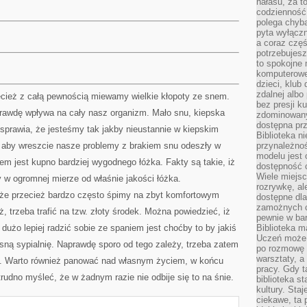
hałasu, za 
codzienność
polega chyba
pyta wyłączn
a coraz częś
potrzebujesz
to spokojne 
komputerowe,
dzieci, klub
zdalnej albo
ecież z całą pewnością miewamy wielkie kłopoty ze snem.
bez presji k
rawdę wpływa na cały nasz organizm. Mało snu, kiepska
zdominowany
dostępna pr
sprawia, że jesteśmy tak jakby nieustannie w kiepskim
Biblioteka n
, aby wreszcie nasze problemy z brakiem snu odeszły w
przynależnoś
modelu jest 
m jest kupno bardziej wygodnego łóżka. Fakty są takie, iż
dostępność c
Wiele miejsc
 w ogromnej mierze od właśnie jakości łóżka.
rozrywkę, al
, że przecież bardzo często śpimy na zbyt komfortowym
dostępne dla
zamożnych cz
ż, trzeba trafić na tzw. złoty środek. Można powiedzieć, iż
pewnie w bar
dużo lepiej radzić sobie ze spaniem jest choćby to by jakiś
Biblioteka m
Uczeń może p
sną sypialnię. Naprawdę sporo od tego zależy, trzeba zatem
po rozmowę i
warsztaty, a
. Warto również panować nad własnym życiem, w końcu
pracy. Gdy t
 trudno myśleć, że w żadnym razie nie odbije się to na śnie.
biblioteka st
kultury. Sta
ciekawe, ta