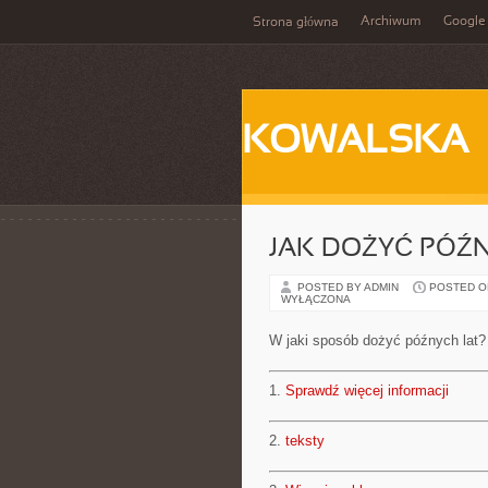
Archiwum
Google
Strona główna
KOWALSKA
JAK DOŻYĆ PÓŹ
POSTED BY ADMIN
POSTED ON 
WYŁĄCZONA
W jaki sposób dożyć późnych lat?
1.
Sprawdź więcej informacji
2.
teksty