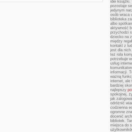
idei książki
pozostaje se
jedynym nar
osób wraca d
biblioteka za
albo spotka
aktywność bu
przychodzi r
dziecko na 
między regał
kontakt z lu
jest dla nic
też rola kom
potrzebuje 
usług intern
komunikator
informacji. 
ważną funkcj
internet, al
bardziej sko
najlepszy
po
spokojnej, ż
jak zalogowa
odróżnić wia
codzienna e
ogromne zna
docenić arch
bibliotek. T
miejsca do s
użytkowników