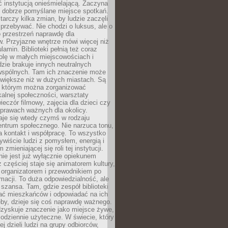
ć instytucją onieśmielającą. Zaczyna
 dobrze pomyślane miejsce spotkań.
rczy kilka zmian, by ludzie zaczęli
 przebywać. Nie chodzi o luksus, ale o
o przestrzeń naprawdę dla
. Przyjazne wnętrze mówi więcej niż
lamin. Biblioteki pełnią też coraz
olę w małych miejscowościach i
dzie brakuje innych neutralnych
 wspólnych. Tam ich znaczenie może
 większe niż w dużych miastach. Są
 którym można zorganizować
kalnej społeczności, warsztaty
wieczór filmowy, zajęcia dla dzieci czy
prawach ważnych dla okolicy.
taje się wtedy czymś w rodzaju
entrum społecznego. Nie narzuca tonu,
a kontakt i współpracę. To wszystko
wiście ludzi z pomysłem, energią i
zmieniającej się roli tej instytucji.
 nie jest już wyłącznie opiekunem
z częściej staje się animatorem kultury,
 organizatorem i przewodnikiem po
rmacji. To duża odpowiedzialność, ale
szansa. Tam, gdzie zespół biblioteki
hać mieszkańców i odpowiadać na ich
eby, dzieje się coś naprawdę ważnego.
dzyskuje znaczenie jako miejsce żywe,
codziennie użyteczne. W świecie, który
ej dzieli ludzi na grupy odbiorców,