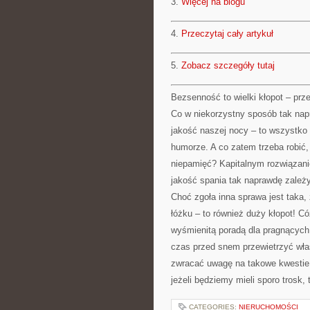
3.
Więcej na blogu
4.
Przeczytaj cały artykuł
5.
Zobacz szczegóły tutaj
Bezsenność to wielki kłopot – prz
Co w niekorzystny sposób tak nap
jakość naszej nocy – to wszystko 
humorze. A co zatem trzeba robić
niepamięć? Kapitalnym rozwiązanie
jakość spania tak naprawdę zależy
Choć zgoła inna sprawa jest taka
łóżku – to również duży kłopot! Có
wyśmienitą poradą dla pragnących 
czas przed snem przewietrzyć wła
zwracać uwagę na takowe kwestie
jeżeli będziemy mieli sporo trosk,
CATEGORIES:
NIERUCHOMOŚCI