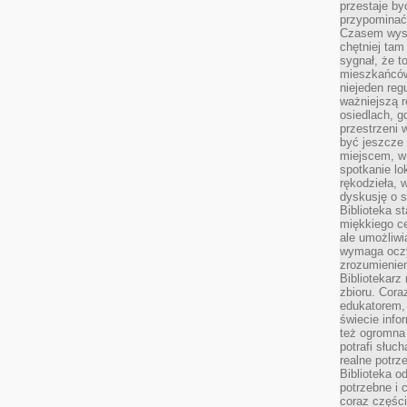
przestaje by
przypominać
Czasem wysta
chętniej tam
sygnał, że t
mieszkańców
niejeden regu
ważniejszą r
osiedlach, g
przestrzeni
być jeszcze
miejscem, w
spotkanie lo
rękodzieła, 
dyskusję o s
Biblioteka s
miękkiego c
ale umożliwi
wymaga oczy
zrozumieniem 
Bibliotekarz
zbioru. Cora
edukatorem,
świecie info
też ogromna 
potrafi słuc
realne potrz
Biblioteka o
potrzebne i 
coraz części