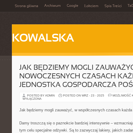
Archiwum
Google
Ta
Strona główna
Łokciem
Spis Treści
KOWALSKA
JAK BĘDZIEMY MOGLI ZAUWAŻYĆ
NOWOCZESNYCH CZASACH KA
JEDNOSTKA GOSPODARCZA PO
POSTED BY ADMIN
POSTED ON WRZ - 23 - 2025
MOŻLIWOŚĆ 
WYŁĄCZONA
Jak będziemy mogli zauważyć, w współczesnych czasach każda 
Damy troszczą się o paznokcie bardziej intensywnie – wzmacniaj
tym celu specjalne odżywki. Są to zazwyczaj lakiery, jakich zada