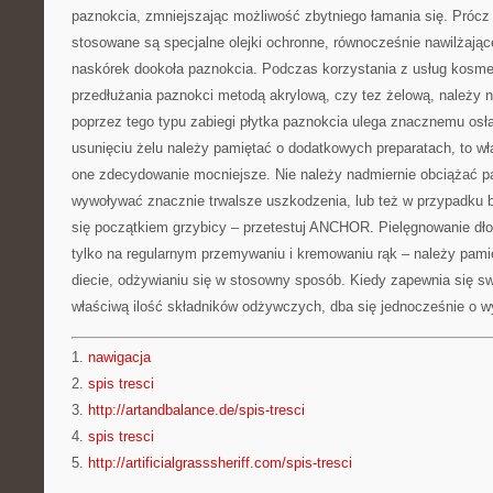
paznokcia, zmniejszając możliwość zbytniego łamania się. Prócz 
stosowane są specjalne olejki ochronne, równocześnie nawilżające
naskórek dookoła paznokcia. Podczas korzystania z usług kosme
przedłużania paznokci metodą akrylową, czy tez żelową, należy 
poprzez tego typu zabiegi płytka paznokcia ulega znacznemu osłab
usunięciu żelu należy pamiętać o dodatkowych preparatach, to wła
one zdecydowanie mocniejsze. Nie należy nadmiernie obciążać p
wywoływać znacznie trwalsze uszkodzenia, lub też w przypadku br
się początkiem grzybicy – przetestuj ANCHOR. Pielęgnowanie dłon
tylko na regularnym przemywaniu i kremowaniu rąk – należy pami
diecie, odżywianiu się w stosowny sposób. Kiedy zapewnia się 
właściwą ilość składników odżywczych, dba się jednocześnie o wy
1.
nawigacja
2.
spis tresci
3.
http://artandbalance.de/spis-tresci
4.
spis tresci
5.
http://artificialgrasssheriff.com/spis-tresci