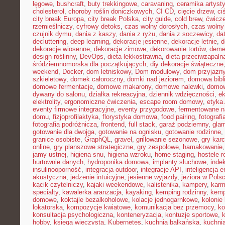
lęgowe
,
bushcraft
,
buty trekkingowe
,
caravaning
,
ceramika artyst
cholesterol
,
choroby roślin doniczkowych
,
CI CD
,
cięcie drzew
,
ci
city break Europa
,
city break Polska
,
city guide
,
cold brew
,
ćwicze
rzemieślniczy
,
cyfrowy detoks
,
czas wolny dorosłych
,
czas wolny 
czujnik dymu
,
dania z kaszy
,
dania z ryżu
,
dania z soczewicy
,
da
decluttering
,
deep learning
,
dekoracje jesienne
,
dekoracje letnie
,
d
dekoracje wiosenne
,
dekoracje zimowe
,
dekorowanie tortów
,
deme
design roślinny
,
DevOps
,
dieta lekkostrawna
,
dieta przeciwzapaln
śródziemnomorska dla początkujących
,
diy dekoracje świąteczne
weekend
,
Docker
,
dom letniskowy
,
Dom modułowy
,
dom przyjazn
szkieletowy
,
domek całoroczny
,
domki nad jeziorem
,
domowa bibl
domowe fermentacje
,
domowe makarony
,
domowe nalewki
,
domow
dywany do salonu
,
działka rekreacyjna
,
dziennik wdzięczności
,
e
elektrolity
,
ergonomiczne ćwiczenia
,
escape room domowy
,
etyka 
eventy firmowe integracyjne
,
eventy przygodowe
,
fermentowane n
domu
,
fizjoprofilaktyka
,
florystyka domowa
,
food pairing
,
fotografi
fotografia podróżnicza
,
frontend
,
full stack
,
garaż podziemny
,
gla
gotowanie dla dwojga
,
gotowanie na ognisku
,
gotowanie rodzinne
,
granice osobiste
,
GraphQL
,
gravel
,
grillowanie sezonowe
,
gry kar
online
,
gry planszowe strategiczne
,
gry zespołowe
,
hamakowanie
jamy ustnej
,
higiena snu
,
higiena wzroku
,
home staging
,
hostele r
hurtownie danych
,
hydroponika domowa
,
implanty słuchowe
,
inde
insulinooporność
,
integracja outdoor
,
integracje API
,
inteligencja 
akustyczna
,
jedzenie intuicyjne
,
jesienne wyjazdy
,
jeziora w Pols
kącik czytelniczy
,
kajaki weekendowe
,
kalistenika
,
kampery
,
karm
specialty
,
kawalerka aranżacja
,
kayaking
,
kemping rodzinny
,
kemp
domowe
,
koktajle bezalkoholowe
,
kolacje jednogarnkowe
,
kolonie 
lokatorska
,
kompozycje kwiatowe
,
komunikacja bez przemocy
,
ko
konsultacja psychologiczna
,
konteneryzacja
,
kontuzje sportowe
,
hobby
,
księga wieczysta
,
Kubernetes
,
kuchnia bałkańska
,
kuchnia