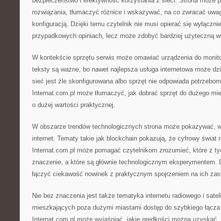
bezpieczeństwo i efektywność korzystania z sieci. Strona moż
rozwiązania, tłumaczyć różnice i wskazywać, na co zwracać uwa
konfiguracją. Dzięki temu czytelnik nie musi opierać się wyłączn
przypadkowych opiniach, lecz może zdobyć bardziej użyteczną w
W kontekście sprzętu serwis może omawiać urządzenia do monito
teksty są ważne, bo nawet najlepsza usługa internetowa może dzi
sieć jest źle skonfigurowana albo sprzęt nie odpowiada potrzebo
Internat.com.pl może tłumaczyć, jak dobrać sprzęt do dużego mie
o dużej wartości praktycznej.
W obszarze trendów technologicznych strona może pokazywać, w
internet. Tematy takie jak blockchain pokazują, że cyfrowy świat 
Internat.com.pl może pomagać czytelnikom zrozumieć, które z ty
znaczenie, a które są głównie technologicznym eksperymentem. 
łączyć ciekawość nowinek z praktycznym spojrzeniem na ich zas
Nie bez znaczenia jest także tematyka internetu radiowego i satel
mieszkających poza dużymi miastami dostęp do szybkiego łącz
Internat.com.pl może wyjaśniać, jakie prędkości można uzyskać. 