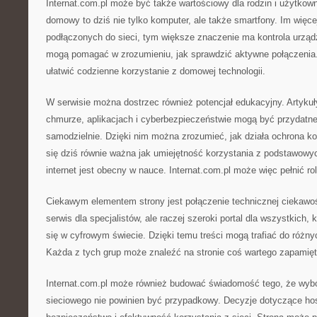
Internat.com.pl może być także wartościowy dla rodzin i użytko
domowy to dziś nie tylko komputer, ale także smartfony. Im więce
podłączonych do sieci, tym większe znaczenie ma kontrola urząd
mogą pomagać w zrozumieniu, jak sprawdzić aktywne połączenia. 
ułatwić codzienne korzystanie z domowej technologii.
W serwisie można dostrzec również potencjał edukacyjny. Artykuły
chmurze, aplikacjach i cyberbezpieczeństwie mogą być przydatne
samodzielnie. Dzięki nim można zrozumieć, jak działa ochrona ko
się dziś równie ważna jak umiejętność korzystania z podstawow
internet jest obecny w nauce. Internat.com.pl może więc pełnić r
Ciekawym elementem strony jest połączenie technicznej ciekawośc
serwis dla specjalistów, ale raczej szeroki portal dla wszystkich, 
się w cyfrowym świecie. Dzięki temu treści mogą trafiać do różny
Każda z tych grup może znaleźć na stronie coś wartego zapamięt
Internat.com.pl może również budować świadomość tego, że wybór
sieciowego nie powinien być przypadkowy. Decyzje dotyczące ho