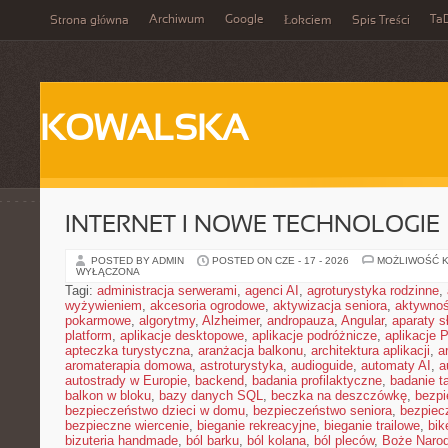
Archiwum
Google
Ta
Strona główna
Łokciem
Spis Treści
KOWALSKA
INTERNET I NOWE TECHNOLOGIE
POSTED BY ADMIN
POSTED ON CZE - 17 - 2026
MOŻLIWOŚĆ 
WYŁĄCZONA
Tagi:
administracja serwerami
,
agenci AI
,
agroturystyka rodzinne
,
wyżywieniem
,
akcesoria ogrodowe
,
aktywizacja seniora
,
aktywnoś
pokarmowe
,
algorytmy
,
Alzheimer
,
andropauza
,
Angular
,
aparaty 
platform
,
aplikacje desktopowe
,
aplikacje podróżnicze
,
aplikacje
apteczka turystyczna
,
aranżacja balkonu
,
architektura aplikacji
,
a
aromaterapia domowa
,
astroturystyka
,
audioguide
,
automaty AI
,
a
autostrady w Europie
,
backend
,
badania profilaktyczne
,
badanie t
balkon w bloku
,
bazy danych SQL
,
beczka na deszczówkę
,
bezpi
bezpieczeństwo dzieci w domu
,
bezpieczeństwo seniora
,
bezpiec
bezpieczne wiercenie
,
bieganie rekreacyjne
,
bieganie trailowe
,
bik
bizuteria handmade
,
ból barku
,
ból kolana
,
ból pleców
,
Boże Naro