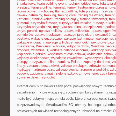
śniadaniowe
,
team building event
,
techniki oddechowe
,
tekstylia
przepisy
,
terapia online
,
terminal
,
termy
,
Testowanie oprogramowa
jednostkowe
,
tiny house
,
tłumacz offline
,
tofu przepisy
,
trasy sa
trawnik naturalny
,
trekking
,
trening core
,
trening dla dzieci
,
trening
kettlebell
,
trening kobiet
,
trening po ciąży
,
trening równowagi
,
tren
gumami
,
turystyka filmowa
,
turystyka industrialna
,
turystyka kole
turystyka przyrodnicza
,
turystyka sakralna
,
ubezpieczenie podróż
ukryte perełki
,
uprawa kiełków
,
uprawa mikroliści
,
uprawa ogórków
pomidorów
,
uprawa truskawek
,
uszczelnianie okien
,
uważność
,
uz
postawy
,
wakacje egzotyczne
,
wakacje last minute
,
wakacje nad
wakacje w górach
,
wakacje w Polsce
,
webhooki
,
wektorowe bazy
mieszkania
,
Wielkanoc w hotelu
,
wilgoć w domu
,
Windows Server
drogowe
,
witamina D
,
work-life balance w domu
,
workshop surviva
wspinaczka górska
,
wspólnota mieszkaniowa
,
wybielanie zębów
,
wyjazdy weekendowe
,
wypalenie zawodowe
,
wypoczynek ekologi
zakupy spożywcze online
,
zamki w Polsce
,
zapachy do domu
,
za
firany
,
zbieranie deszczówki
,
zdrowe przekąski
,
zdrowie hormonal
mężczyzn
,
zdrowie oczu
,
zdrowie słuchu
,
zdrowie w podróży
,
zdr
budowy
,
zgubiony bagaż
,
zielone szkoły
,
zimowe ferie
,
zupy krem
żywienie dzieci
,
żywopłot
Internat.com.pl to nowoczesny portal poświęcony nowym technol
zagadnieniom, które wiążą się z codziennym korzystaniem z urz
może być dobrym miejscem dla osób, które chcą opanować świecie
bezprzewodowych, światłowodów, 5G, chmury, hostingu, cyberbe
praktycznych rozwiązań technologicznych. Nowości na stronie:
C