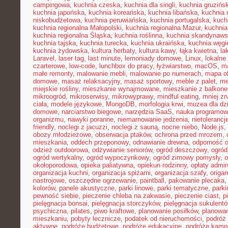
campingowa
,
kuchnia czeska
,
kuchnia dla singli
,
kuchnia gruzińs
kuchnia japońska
,
kuchnia koreańska
,
kuchnia libańska
,
kuchnia
niskobudżetowa
,
kuchnia peruwiańska
,
kuchnia portugalska
,
kuch
kuchnia regionalna Małopolski
,
kuchnia regionalna Mazur
,
kuchnia
kuchnia regionalna Śląska
,
kuchnia roślinna
,
kuchnia skandynaw
kuchnia tajska
,
kuchnia turecka
,
kuchnia ukraińska
,
kuchnia węgi
kuchnia żydowska
,
kultura herbaty
,
kultura kawy
,
łąka kwietna
,
la
Laravel
,
laser tag
,
last minute
,
lemoniady domowe
,
Linux
,
lokalne
czarterowe
,
low-code
,
lunchbox do pracy
,
łyżwiarstwo
,
macOS
,
m
małe remonty
,
malowanie mebli
,
malowanie po numerach
,
mapa of
domowe
,
masaż relaksacyjny
,
masaż sportowy
,
meble z palet
,
me
miejskie rośliny
,
mieszkanie wynajmowane
,
mieszkanie z balkon
mikroogród
,
mikroserwisy
,
mikrowyprawy
,
mindful eating
,
mniej z
ciała
,
modele językowe
,
MongoDB
,
morfologia krwi
,
muzea dla dzi
domowe
,
narciarstwo biegowe
,
narzędzia SaaS
,
nauka programow
organizmu
,
nawyki poranne
,
niemarnowanie jedzenia
,
nietoleranc
friendly
,
noclegi z jacuzzi
,
noclegi z sauną
,
nocne niebo
,
Node.js
,
obozy młodzieżowe
,
obserwacja ptaków
,
ochrona przed mrozem
,
mieszkania
,
oddech przeponowy
,
odnawianie drewna
,
odporność 
odzież outdoorowa
,
odżywianie seniorów
,
ogród deszczowy
,
ogród
ogród wertykalny
,
ogród wypoczynkowy
,
ogród zimowy pomysły
,
o
okołoporodowa
,
opieka paliatywna
,
opiekun rodzinny
,
opłaty admin
organizacja kuchni
,
organizacja spiżarni
,
organizacja szafy
,
origa
nastrojowe
,
oszczędne ogrzewanie
,
paintball
,
pakowanie plecaka
kolorów
,
panele akustyczne
,
parki linowe
,
parki tematyczne
,
parki
pewność siebie
,
pieczenie chleba na zakwasie
,
pieczenie ciast
,
p
pielęgnacja bonsai
,
pielęgnacja storczyków
,
pielęgnacja sukulent
psychiczna
,
pilates
,
piwo kraftowe
,
planowanie posiłków
,
planowa
mieszkaniu
,
pobyty lecznicze
,
podatek od nieruchomości
,
podróż
aktywne
,
podróże budżetowe
,
podróże edukacyjne
,
podróże kam