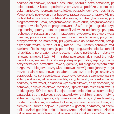
podróże objazdowe
,
podróże poślubne
,
podróże poza sezonem
,
p
solo
,
podróże z kotem
,
podróże z przyczepą
,
podróże z psem
,
po
pola namiotowe
,
porównywarka lotów
,
porządki domowe
,
posiłki p
PowerShell
,
pozwolenie na budowę
,
prawa pasażera
,
prawo AI
,
pr
profilaktyka próchnicy
,
profilaktyka serca
,
profilaktyka urazów
,
pr
programowanie Java
,
programowanie JavaScript
,
programowanie K
programowanie Python
,
programowanie Swift
,
projekt ogrodu pr
engineering
,
promy morskie
,
protokół zdawczo-odbiorczy
,
przepr
ruchowe
,
przesadzanie roślin
,
przetwory owocowe
,
przetwory war
mieście
,
przewodniki turystyczne
,
przycinanie krzewów
,
przyczep
przygotowanie do maratonu
,
przygotowanie do półmaratonu
,
przyp
psychodietetyka
,
puzzle
,
quizy
,
rafting
,
RAG
,
ramen domowy
,
rav
kawiarni
,
Redis
,
regeneracja po treningu
,
regulamin osiedla
,
rehabi
rehabilitacja po urazie
,
rejsy rzeczne
,
relacje partnerskie
,
relaks 
renowacja mebli
,
REST API
,
restauracje wegańskie
,
road trip
,
rol
cieniolubne
,
rośliny doniczkowe pielęgnacja
,
rośliny egzotyczne
,
r
oczyszczające powietrze
,
rowery górskie
,
rozciąganie dynamiczn
rozgrzewka biegowa
,
rozrywka domowa
,
rozwój emocjonalny
,
ruty
rzeźba
,
sałatki sezonowe
,
sanatoria
,
sąsiedzkie relacje
,
savoir-vi
scrapbooking
,
sen sportowca
,
sezonowe owoce
,
sezonowe warzy
skład produktów
,
składanie modeli
,
skrypty bash
,
skrzynka narzę
podróży
,
slow travel
,
śniadania wysokobiałkowe
,
sosy domowe
,
s
domowa
,
spływy kajakowe rodzinne
,
spółdzielnia mieszkaniowa
,
trekkingowy
,
SQLite
,
stabilizacja
,
stodoła mieszkalna
,
stomatolo
azjatycki
,
strefa relaksu
,
stres przewlekły
,
struktury danych
,
styl 
eklektyczny
,
styl japandi
,
styl maksymalistyczny
,
styl mid-centur
modern farmhouse
,
superfood lokalne
,
survival
,
sushi w domu
,
su
niebieskie
,
świece sojowe
,
sylwester w górach
,
Symfony
,
szczepi
roślin
,
szlaki górskie
,
szlaki historyczne
,
szlaki kulinarne
,
szlaki 
szlaki rowerowe rodzinne
,
szlaki winiarskie
,
szlaki zamków
,
tanie 