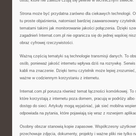
osób, które nie zawsze czują się pewnie w technicznym świecie.
Strona może być przydatna zarówno dla ciekawych technologii. O
tu proste objaśnienia, natomiast bardziej zaawansowany czytelni
tematami takimi jak monitorowanie jakości połączenia. Dzięki sz
zagadnień Internat.com.pl nie ogranicza się do jednej wąskiej ni
obraz cyfrowej rzeczywistości.
Ważną częścią tematyki są technologie transmisji danych. To obsz
osób, ponieważ jakość internetu wpływa dziś na rozrywkę. Serwi
kabli ma znaczenie. Dzięki temu czytelnik może lepiej zrozumieć
ważne w codziennym korzystaniu z internetu.
Internat.com.pl porusza również temat łączności komórkowej. To 
które korzystają z internetu poza domem, pracują w podróży albo
dostęp do sieci. Artykuły mogą wyjaśniać, jak sieć mobilna wspie
odpowiada na pytania, które pojawiają się wraz z rozwojem aplikac
Osobny obszar stanowią kopie zapasowe. Współczesny użytkownik
przechowuje zdjęcia, dokumenty, projekty i ważne pliki nie tylko 