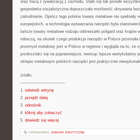
oraz tracą z rywalizacją z zachodu. Stało się tak przede wszystki
gospodarka socjalistyczna dopuszczała możliwość ukrywania bez
zatrudnianie. Oprócz tego polskie towary metalowe nie spełniały 
europejskich, a technologia wytwarzania narzędzi była staroświec
tańsze towary metalowe rodzaju odśnieżarki polgard oraz krajów 
roboczą, na skutek czego produkcja narzędzi w Polsce przestała
przemysł metalowy jest w Polsce w regresie i wygląda na to, że s
przekształci się na poprawniejsze, tworząc lepsze wertykulatory 
sklepie metalowym polskich narzędzi jest praktycznie niewykonal
źródło:
———————————
1.
odwiedź witrynę
2.
przejdź dalej
3.
odnośnik
4.
kliknij aby zobaczyć
5.
dowiedz się więcej
CATEGORIES:
ZABAWY EROTYCZNE