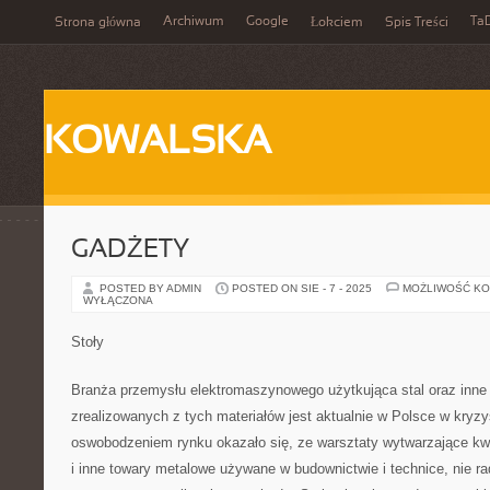
Archiwum
Google
Ta
Strona główna
Łokciem
Spis Treści
KOWALSKA
GADŻETY
POSTED BY ADMIN
POSTED ON SIE - 7 - 2025
MOŻLIWOŚĆ K
WYŁĄCZONA
Stoły
Branża przemysłu elektromaszynowego użytkująca stal oraz inne
zrealizowanych z tych materiałów jest aktualnie w Polsce w kryzy
oswobodzeniem rynku okazało się, ze warsztaty wytwarzające kwe
i inne towary metalowe używane w budownictwie i technice, nie r