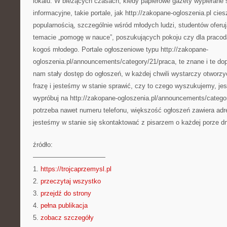
lokalu. W bieżących czasach, kiedy papierowe gazety wypierane s
informacyjne, takie portale, jak http://zakopane-ogloszenia.pl cie
popularnością, szczególnie wśród młodych ludzi, studentów oferu
temacie „pomogę w nauce”, poszukujących pokoju czy dla praco
kogoś młodego. Portale ogłoszeniowe typu http://zakopane-
ogloszenia.pl/announcements/category/21/praca, te znane i te do
nam stały dostęp do ogłoszeń, w każdej chwili wystarczy otwor
frazę i jesteśmy w stanie sprawić, czy to czego wyszukujemy, jes
wypróbuj na http://zakopane-ogloszenia.pl/announcements/catego
potrzeba nawet numeru telefonu, większość ogłoszeń zawiera adre
jesteśmy w stanie się skontaktować z pisarzem o każdej porze dn
źródło:
———————————
1.
https://trojcaprzemysl.pl
2.
przeczytaj wszystko
3.
przejdź do strony
4.
pełna publikacja
5.
zobacz szczegóły