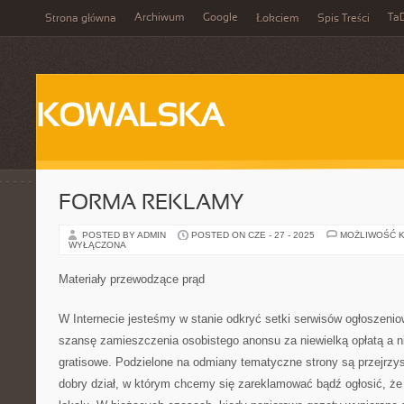
Archiwum
Google
Ta
Strona główna
Łokciem
Spis Treści
KOWALSKA
FORMA REKLAMY
POSTED BY ADMIN
POSTED ON CZE - 27 - 2025
MOŻLIWOŚĆ 
WYŁĄCZONA
Materiały przewodzące prąd
W Internecie jesteśmy w stanie odkryć setki serwisów ogłoszeni
szansę zamieszczenia osobistego anonsu za niewielką opłatą a n
gratisowe. Podzielone na odmiany tematyczne strony są przejrzys
dobry dział, w którym chcemy się zareklamować bądź ogłosić, ż