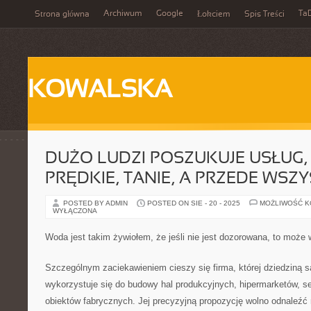
Archiwum
Google
Ta
Strona główna
Łokciem
Spis Treści
KOWALSKA
DUŻO LUDZI POSZUKUJE USŁUG, 
PRĘDKIE, TANIE, A PRZEDE WSZ
POSTED BY ADMIN
POSTED ON SIE - 20 - 2025
MOŻLIWOŚĆ 
WYŁĄCZONA
Woda jest takim żywiołem, że jeśli nie jest dozorowana, to może
Szczególnym zaciekawieniem cieszy się firma, której dziedziną są
wykorzystuje się do budowy hal produkcyjnych, hipermarketów, se
obiektów fabrycznych. Jej precyzyjną propozycję wolno odnaleźć