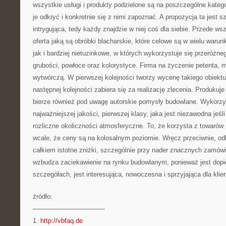
wszystkie usługi i produkty podzielone są na poszczególne katego
je odkryć i konkretnie się z nimi zapoznać. A propozycja ta jest s
intrygująca, tedy każdy znajdzie w niej coś dla siebie. Przede w
oferta jaką są obróbki blacharskie, które celowe są w wielu warun
jak i bardziej nietuzinkowe, w których wykorzystuje się przeróżne
grubości, powłoce oraz kolorystyce. Firma na życzenie petenta, 
wytwórczą. W pierwszej kolejności tworzy wycenę takiego obiektu
następnej kolejności zabiera się za realizację zlecenia. Produkuj
bierze również pod uwagę autorskie pomysły budowlane. Wykorzys
najważniejszej jakości, pierwszej klasy, jaka jest niezawodna jeś
rozliczne okoliczności atmosferyczne. To, że korzysta z towarów 
wcale, że ceny są na kolosalnym poziomie. Wręcz przeciwnie, od
całkiem istotne zniżki, szczególnie przy nader znacznych zamówi
wzbudza zaciekawienie na rynku budowlanym, ponieważ jest dop
szczegółach, jest interesująca, nowoczesna i sprzyjająca dla klien
źródło:
———————————
1.
http://vbfaq.de