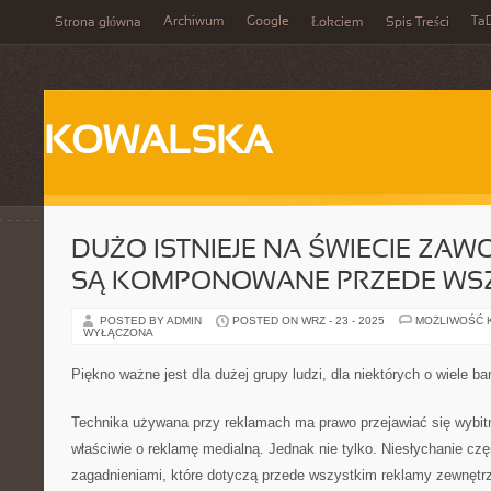
Archiwum
Google
Ta
Strona główna
Łokciem
Spis Treści
KOWALSKA
DUŻO ISTNIEJE NA ŚWIECIE ZA
SĄ KOMPONOWANE PRZEDE WS
POSTED BY ADMIN
POSTED ON WRZ - 23 - 2025
MOŻLIWOŚĆ 
WYŁĄCZONA
Piękno ważne jest dla dużej grupy ludzi, dla niektórych o wiele bar
Technika używana przy reklamach ma prawo przejawiać się wybit
właściwie o reklamę medialną. Jednak nie tylko. Niesłychanie cz
zagadnieniami, które dotyczą przede wszystkim reklamy zewnętrzn