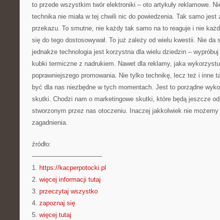
to przede wszystkim twór elektroniki – oto artykuły reklamowe. N
technika nie miała w tej chwili nic do powiedzenia. Tak samo je
przekazu. To smutne, nie każdy tak samo na to reaguje i nie ka
się do tego dostosowywał. To już zależy od wielu kwestii. Nie d
jednakże technologia jest korzystna dla wielu dziedzin – wypróbuj
kubki termiczne z nadrukiem. Nawet dla reklamy, jaka wykorzystu
poprawniejszego promowania. Nie tylko technikę, lecz też i inne t
być dla nas niezbędne w tych momentach. Jest to porządne wykor
skutki. Chodzi nam o marketingowe skutki, które będą jeszcze o
stworzonym przez nas otoczeniu. Inaczej jakkolwiek nie możemy
zagadnienia.
źródło:
———————————
1.
https://kacperpotocki.pl
2.
więcej informacji tutaj
3.
przeczytaj wszystko
4.
zapoznaj się
5.
więcej tutaj