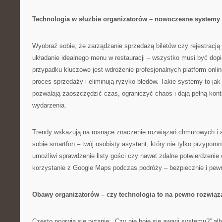
Technologia w służbie organizatorów – nowoczesne systemy 
Wyobraź sobie, że zarządzanie sprzedażą biletów czy rejestracj
układanie idealnego menu w restauracji – wszystko musi być dopi
przypadku kluczowe jest wdrożenie profesjonalnych platform onlin
proces sprzedaży i eliminują ryzyko błędów. Takie systemy to jak
pozwalają zaoszczędzić czas, ograniczyć chaos i dają pełną kont
wydarzenia.
Trendy wskazują na rosnące znaczenie rozwiązań chmurowych i a
sobie smartfon – twój osobisty asystent, który nie tylko przypomn
umożliwi sprawdzenie listy gości czy nawet zdalne potwierdzenie 
korzystanie z Google Maps podczas podróży – bezpiecznie i pewni
Obawy organizatorów – czy technologia to na pewno rozwiąz
Często pojawia się pytanie: „Czy nie boję się awarii systemu?” alb