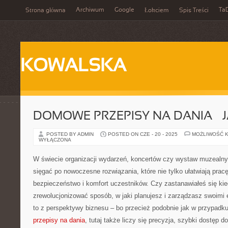
Archiwum
Google
Ta
Strona główna
Łokciem
Spis Treści
KOWALSKA
DOMOWE PRZEPISY NA DANIA – 
POSTED BY ADMIN
POSTED ON CZE - 20 - 2025
MOŻLIWOŚĆ 
WYŁĄCZONA
W świecie organizacji wydarzeń, koncertów czy wystaw muzealn
sięgać po nowoczesne rozwiązania, które nie tylko ułatwiają pracę
bezpieczeństwo i komfort uczestników. Czy zastanawiałeś się kie
zrewolucjonizować sposób, w jaki planujesz i zarządzasz swoimi
to z perspektywy biznesu – bo przecież podobnie jak w przypadk
przepisy na dania
, tutaj także liczy się precyzja, szybki dostęp do