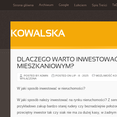
Archiwum
Google
Ta
Strona główna
Łokciem
Spis Treści
KOWALSKA
DLACZEGO WARTO INWESTOWAĆ
MIESZKANIOWYM?
POSTED BY ADMIN
POSTED ON LIP - 8 - 2025
MOŻLIWOŚĆ K
WYŁĄCZONA
W jaki sposób inwestować w nieruchomości?
W jaki sposób należy inwestować na rynku nieruchomości? Z se
przykładowo zakup bardzo starej rudery czy beznadziejnie położ
przeciętny inwestor tak czy siak nie ma za dużej kasy, w żadnym