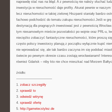
naprawdę stać nas na błąd. A z pewnością nie należy słuchać lu
inwestycja w nieruchomość daje profity. Akurat pewnie w naszym 
lecz nieruchomości w takiej zielonej Hiszpanii staniały bardzo ost
fachowo podchodzić do tematu zakupu nieruchomości.Jeśli w grę
destynacją dla pragnących inwestować jest z pewnością Wrocław
tym niesamowitym mieście pozostałości po wojnie oraz PRL-u, le
nieciężko zobaczyć fantastyczne nieruchomości, które proszą się 
często polscy inwestorzy planują z początku wyłącznie kupić nie
nie wprowadzać się, ale tak bardzo zaczyna im się podobać miast
świecie po pewnym okresie czasu zostają wrocławianami! Interes
również Gdańsk – niby kto nie chce mieszkać nad Morzem Bałty
źródło:
———————————
1.
zobacz szczegóły
2.
sprawdź to
3.
odwiedź witrynę
4.
sprawdź ofertę
5.
http://gametecstylez.de