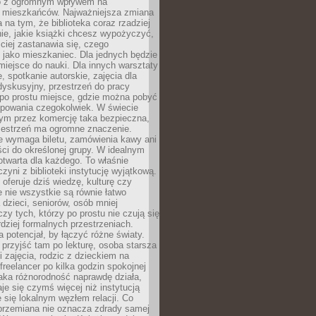
to z ogromnym wpływem na
 mieszkańców. Najważniejsza zmiana
 na tym, że biblioteka coraz rzadziej
ie, jakie książki chcesz wypożyczyć,
ciej zastanawia się, czego
 jako mieszkaniec. Dla jednych będzie
miejsce do nauki. Dla innych warsztaty
 spotkanie autorskie, zajęcia dla
 dyskusyjny, przestrzeń do pracy
 po prostu miejsce, gdzie można pobyć
upowania czegokolwiek. W świecie
m przez komercję taka bezpieczna,
zestrzeń ma ogromne znaczenie.
ie wymaga biletu, zamówienia kawy ani
ci do określonej grupy. W idealnym
otwarta dla każdego. To właśnie
zyni z biblioteki instytucję wyjątkową.
 oferuje dziś wiedzę, kulturę czy
e nie wszystkie są równie łatwo
 dzieci, seniorów, osób mniej
y tych, którzy po prostu nie czują się
dziej formalnych przestrzeniach.
a potencjał, by łączyć różne światy.
rzyjść tam po lekturę, osoba starsza
 zajęcia, rodzic z dzieckiem na
 freelancer po kilka godzin spokojnej
aka różnorodność naprawdę działa,
aje się czymś więcej niż instytucją
je się lokalnym węzłem relacji. Co
 przemiana nie oznacza zdrady samej