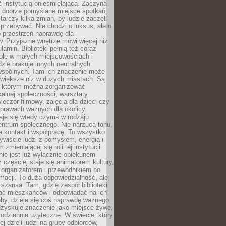
ć instytucją onieśmielającą. Zaczyna
 dobrze pomyślane miejsce spotkań.
rczy kilka zmian, by ludzie zaczęli
 przebywać. Nie chodzi o luksus, ale o
o przestrzeń naprawdę dla
. Przyjazne wnętrze mówi więcej niż
lamin. Biblioteki pełnią też coraz
olę w małych miejscowościach i
dzie brakuje innych neutralnych
 wspólnych. Tam ich znaczenie może
 większe niż w dużych miastach. Są
 którym można zorganizować
kalnej społeczności, warsztaty
wieczór filmowy, zajęcia dla dzieci czy
prawach ważnych dla okolicy.
taje się wtedy czymś w rodzaju
entrum społecznego. Nie narzuca tonu,
a kontakt i współpracę. To wszystko
wiście ludzi z pomysłem, energią i
zmieniającej się roli tej instytucji.
 nie jest już wyłącznie opiekunem
z częściej staje się animatorem kultury,
 organizatorem i przewodnikiem po
rmacji. To duża odpowiedzialność, ale
szansa. Tam, gdzie zespół biblioteki
hać mieszkańców i odpowiadać na ich
eby, dzieje się coś naprawdę ważnego.
dzyskuje znaczenie jako miejsce żywe,
codziennie użyteczne. W świecie, który
ej dzieli ludzi na grupy odbiorców,