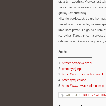
się z tym zgodzić. Prawda jest ta
zapomnieć o wszelkiego rodzaju p
gierką komputerową.
Nikt nie powiedział, że gry kompu
zasadniczo czas wolny można spę
ktoś nam powie, że gry to strata 
rozrywką. Trzeba mieć na uwadze, 
odstresować. A oprócz tego wszys
źródło:
———————————
1.
https://goracewegry.pl
2.
przeczytaj wpis
3.
https://www.paramedicshop.pl
4.
przeczytaj całość
5.
https://www.swiat-roslin.com.pl
CATEGORIES:
PROBLEMY WYCHO