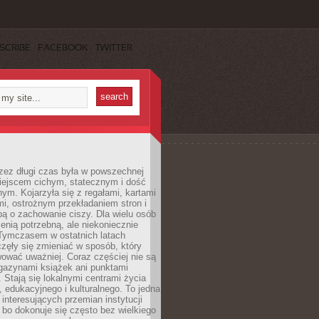
SCRIBE
FACEBOOK
TWITTER
rzez długi czas była w powszechnej
iejscem cichym, statecznym i dość
ym. Kojarzyła się z regałami, kartami
mi, ostrożnym przekładaniem stron i
ą o zachowanie ciszy. Dla wielu osób
zenią potrzebną, ale niekoniecznie
 Tymczasem w ostatnich latach
aczęły się zmieniać w sposób, który
ować uważniej. Coraz częściej nie są
agazynami książek ani punktami
Stają się lokalnymi centrami życia
 edukacyjnego i kulturalnego. To jedna
j interesujących przemian instytucji
 bo dokonuje się często bez wielkiego