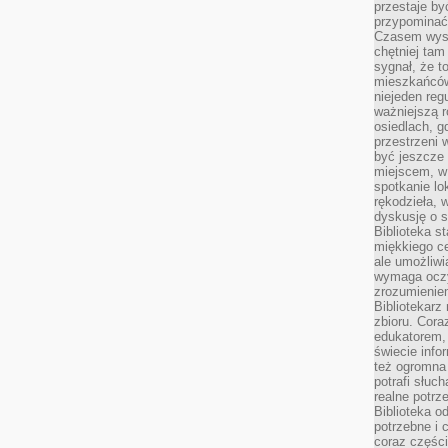
przestaje by
przypominać
Czasem wysta
chętniej tam
sygnał, że t
mieszkańców
niejeden regu
ważniejszą r
osiedlach, g
przestrzeni
być jeszcze
miejscem, w
spotkanie lo
rękodzieła, 
dyskusję o s
Biblioteka s
miękkiego c
ale umożliwi
wymaga oczy
zrozumieniem 
Bibliotekarz
zbioru. Cora
edukatorem,
świecie info
też ogromna 
potrafi słuc
realne potrz
Biblioteka o
potrzebne i 
coraz części