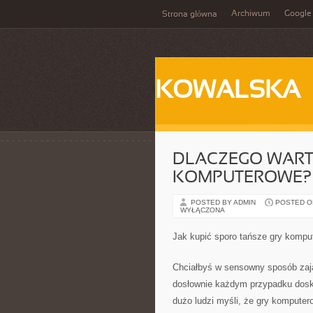
Archiwum
Google
Strona główna
KOWALSKA
DLACZEGO WART
KOMPUTEROWE?
POSTED BY ADMIN
POSTED ON 
WYŁĄCZONA
Jak kupić sporo tańsze gry komp
Chciałbyś w sensowny sposób zają
dosłownie każdym przypadku dos
dużo ludzi myśli, że gry komputer