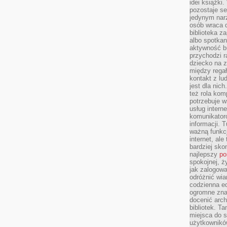
idei książki
pozostaje se
jedynym nar
osób wraca d
biblioteka za
albo spotka
aktywność bu
przychodzi r
dziecko na 
między regał
kontakt z lu
jest dla nic
też rola kom
potrzebuje 
usług intern
komunikator
informacji. 
ważną funkcj
internet, al
bardziej sko
najlepszy
po
spokojnej, ż
jak zalogowa
odróżnić wia
codzienna e
ogromne zna
docenić arch
bibliotek. T
miejsca do s
użytkowników