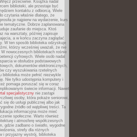
. Wręcz przeciwnie. Książka nadal
rcem biblioteki, ale przestaje być
zędziem kontaktu z odbiorcą. Wiele
o czytania właśnie dlatego, że
prosiła je najpierw na wydarzenie, kurs
nie tematyczne. Dobrze zaplanowana
duje zaufanie do miejsca. Ktoś
az na warsztaty, później zapisuje
zajęcia, a w końcu zaczyna zaglądać
y. W ten sposób biblioteka odzyskuje
dźmi, którzy wcześniej uważali, że nie
h. W nowoczesnych bibliotekach rośnie
petencji cyfrowych. Wiele osób nadal
wsparcia w obsłudze podstawowych
etowych, dokumentów elektronicznych,
ów czy wyszukiwania rzetelnych
Tu biblioteka może pełnić niezwykle
ę. Nie tylko udostępnia komputery i
e też pomaga poruszać się w coraz
mplikowanym świecie informacji. Nawet
rtal specjalistyczny
nie zastąpi
yczliwej osoby, która pokaże seniorowi,
ć się do usługi publicznej albo jak
rygodne źródło od wątpliwej treści. Ta
dukacja informacyjna może mieć
czenie społeczne. Warto również
itekturę i atmosferę współczesnych
am, gdzie zadbano o światło, wygodne
iedzenia, strefy dla różnych
 i przyjazny wystrój, biblioteka