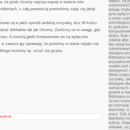
hałasu, za 
ka, że jeżeli chcemy najzwyczajniej w świecie móc
codzienność
roblemach, z całą pewnością powinniśmy zająć się jakąś
polega chyba
pyta wyłączn
a coraz częś
potrzebujesz
terowe są w jakiś sposób ambitną rozrywką, lecz W końcu
to spokojne 
dzać dokładnie tak jak chcemy. Zwróćmy na to uwagę, gdy
komputerowe,
dzieci, klub
czasu. A zresztą gierki komputerowe nie są wyłącznie
zdalnej albo
iż zawsze gry sprawiają, że jesteśmy w stanie niejako się
bez presji k
zdominowany
tkiego możemy np. uczyć się języka.
dostępna pr
Biblioteka n
przynależnoś
modelu jest 
dostępność c
Wiele miejsc
rozrywkę, al
dostępne dla
zamożnych cz
pewnie w bar
Biblioteka m
Uczeń może p
po rozmowę i
warsztaty, a
pracy. Gdy t
WAWCZE
biblioteka st
kultury. Sta
ciekawe, ta