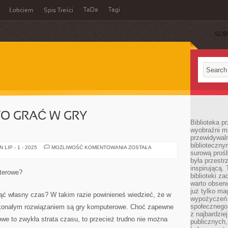
TaDa
Tagi
Łokciem
Spis Treści
SUB
O GRAĆ W GRY
Biblioteka p
wyobraźni m
przewidywaln
biblioteczny
DLACZEGO
LIP - 1 - 2025
MOŻLIWOŚĆ KOMENTOWANIA
ZOSTAŁA
surową prośb
WARTO
GRAĆ
była przestr
W
inspirującą.
GRY
uterowe?
KOMPUTEROWE?
biblioteki z
warto obserw
już tylko m
ć własny czas? W takim razie powinieneś wiedzieć, że w
wypożyczeń. 
społecznego,
konałym rozwiązaniem są gry komputerowe. Choć zapewne
z najbardzie
owe to zwykła strata czasu, to przecież trudno nie można
publicznych,