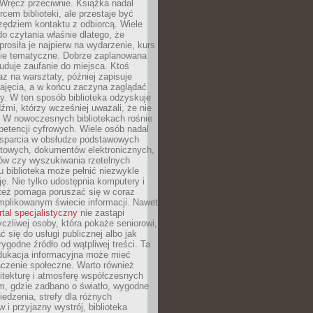
. Wręcz przeciwnie. Książka nadal
rcem biblioteki, ale przestaje być
zędziem kontaktu z odbiorcą. Wiele
o czytania właśnie dlatego, że
prosiła je najpierw na wydarzenie, kurs
nie tematyczne. Dobrze zaplanowana
duje zaufanie do miejsca. Ktoś
az na warsztaty, później zapisuje
zajęcia, a w końcu zaczyna zaglądać
y. W ten sposób biblioteka odzyskuje
dźmi, którzy wcześniej uważali, że nie
h. W nowoczesnych bibliotekach rośnie
petencji cyfrowych. Wiele osób nadal
wsparcia w obsłudze podstawowych
etowych, dokumentów elektronicznych,
ów czy wyszukiwania rzetelnych
Tu biblioteka może pełnić niezwykle
ę. Nie tylko udostępnia komputery i
e też pomaga poruszać się w coraz
mplikowanym świecie informacji. Nawet
rtal specjalistyczny
nie zastąpi
yczliwej osoby, która pokaże seniorowi,
ć się do usługi publicznej albo jak
rygodne źródło od wątpliwej treści. Ta
dukacja informacyjna może mieć
czenie społeczne. Warto również
itekturę i atmosferę współczesnych
am, gdzie zadbano o światło, wygodne
iedzenia, strefy dla różnych
 i przyjazny wystrój, biblioteka