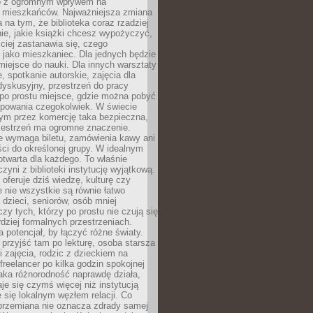
to z ogromnym wpływem na
 mieszkańców. Najważniejsza zmiana
 na tym, że biblioteka coraz rzadziej
ie, jakie książki chcesz wypożyczyć,
ciej zastanawia się, czego
 jako mieszkaniec. Dla jednych będzie
miejsce do nauki. Dla innych warsztaty
 spotkanie autorskie, zajęcia dla
 dyskusyjny, przestrzeń do pracy
 po prostu miejsce, gdzie można pobyć
upowania czegokolwiek. W świecie
m przez komercję taka bezpieczna,
zestrzeń ma ogromne znaczenie.
ie wymaga biletu, zamówienia kawy ani
ci do określonej grupy. W idealnym
otwarta dla każdego. To właśnie
zyni z biblioteki instytucję wyjątkową.
 oferuje dziś wiedzę, kulturę czy
e nie wszystkie są równie łatwo
 dzieci, seniorów, osób mniej
y tych, którzy po prostu nie czują się
dziej formalnych przestrzeniach.
a potencjał, by łączyć różne światy.
rzyjść tam po lekturę, osoba starsza
 zajęcia, rodzic z dzieckiem na
 freelancer po kilka godzin spokojnej
aka różnorodność naprawdę działa,
aje się czymś więcej niż instytucją
je się lokalnym węzłem relacji. Co
 przemiana nie oznacza zdrady samej