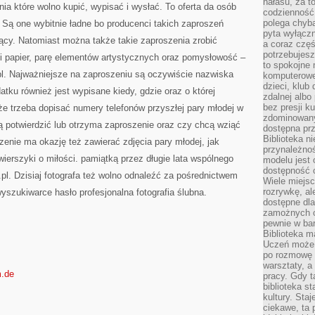
hałasu, za 
ia które wolno kupić, wypisać i wysłać. To oferta da osób
codzienność
polega chyba
Są one wybitnie ładne bo producenci takich zaproszeń
pyta wyłączn
jący. Natomiast można także takie zaproszenia zrobić
a coraz częś
potrzebujesz
 papier, parę elementów artystycznych oraz pomysłowość –
to spokojne 
l. Najważniejsze na zaproszeniu są oczywiście nazwiska
komputerowe,
dzieci, klub
tku również jest wypisane kiedy, gdzie oraz o której
zdalnej albo
bez presji k
kże trzeba dopisać numery telefonów przyszłej pary młodej w
zdominowany
ą potwierdzić lub otrzyma zaproszenie oraz czy chcą wziąć
dostępna pr
Biblioteka n
zenie ma okazję też zawierać zdjęcia pary młodej, jak
przynależnoś
erszyki o miłości. pamiątką przez długie lata wspólnego
modelu jest 
dostępność c
.pl. Dzisiaj fotografa też wolno odnaleźć za pośrednictwem
Wiele miejsc
rozrywkę, al
yszukiwarce hasło profesjonalna fotografia ślubna.
dostępne dla
zamożnych cz
pewnie w bar
Biblioteka m
Uczeń może p
po rozmowę i
warsztaty, a
m.de
pracy. Gdy t
biblioteka st
kultury. Sta
ciekawe, ta