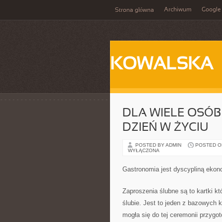
Archiwum
Google
Strona główna
KOWALSKA
DLA WIELE OSÓB
DZIEŃ W ŻYCIU
POSTED BY ADMIN
POSTED ON 
WYŁĄCZONA
Gastronomia jest dyscypliną ekono
Zaproszenia ślubne są to kartki k
ślubie. Jest to jeden z bazowych 
mogła się do tej ceremonii przyg