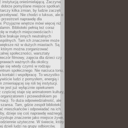
ć instytucją onieśmielającą. Zaczyna
 dobrze pomyślane miejsce spotkań.
rczy kilka zmian, by ludzie zaczęli
 przebywać. Nie chodzi o luksus, ale o
o przestrzeń naprawdę dla
. Przyjazne wnętrze mówi więcej niż
lamin. Biblioteki pełnią też coraz
olę w małych miejscowościach i
dzie brakuje innych neutralnych
 wspólnych. Tam ich znaczenie może
 większe niż w dużych miastach. Są
 którym można zorganizować
kalnej społeczności, warsztaty
wieczór filmowy, zajęcia dla dzieci czy
prawach ważnych dla okolicy.
taje się wtedy czymś w rodzaju
entrum społecznego. Nie narzuca tonu,
a kontakt i współpracę. To wszystko
wiście ludzi z pomysłem, energią i
zmieniającej się roli tej instytucji.
 nie jest już wyłącznie opiekunem
z częściej staje się animatorem kultury,
 organizatorem i przewodnikiem po
rmacji. To duża odpowiedzialność, ale
szansa. Tam, gdzie zespół biblioteki
hać mieszkańców i odpowiadać na ich
eby, dzieje się coś naprawdę ważnego.
dzyskuje znaczenie jako miejsce żywe,
codziennie użyteczne. W świecie, który
ej dzieli ludzi na grupy odbiorców,