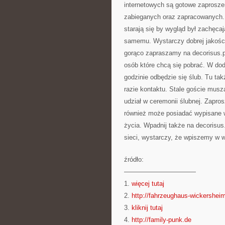
internetowych są gotowe zaproszen
zabieganych oraz zapracowanych. 
starają się by wygląd był zachęca
samemu. Wystarczy dobrej jakości
gorąco zapraszamy na decorisus.p
osób które chcą się pobrać. W doda
godzinie odbędzie się ślub. Tu ta
razie kontaktu. Stale goście musz
udział w ceremonii ślubnej. Zapros
również może posiadać wypisane wi
życia. Wpadnij także na decorisus
sieci, wystarczy, że wpiszemy w w
źródło:
———————————
1.
więcej tutaj
2.
http://fahrzeughaus-wickershei
3.
kliknij tutaj
4.
http://family-punk.de