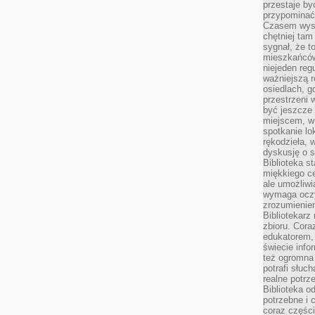
przestaje by
przypominać
Czasem wysta
chętniej tam
sygnał, że t
mieszkańców
niejeden regu
ważniejszą r
osiedlach, g
przestrzeni
być jeszcze
miejscem, w
spotkanie lo
rękodzieła, 
dyskusję o s
Biblioteka s
miękkiego c
ale umożliwi
wymaga oczy
zrozumieniem 
Bibliotekarz
zbioru. Cora
edukatorem,
świecie info
też ogromna 
potrafi słuc
realne potrz
Biblioteka o
potrzebne i 
coraz części