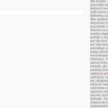
idei książki
pozostaje se
jedynym nar
osób wraca d
biblioteka za
albo spotka
aktywność bu
przychodzi r
dziecko na 
między regał
kontakt z lu
jest dla nic
też rola kom
potrzebuje 
usług intern
komunikator
informacji. 
ważną funkcj
internet, al
bardziej sko
najlepszy
po
spokojnej, ż
jak zalogowa
odróżnić wia
codzienna e
ogromne zna
docenić arch
bibliotek. T
miejsca do s
użytkowników