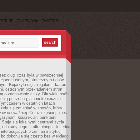
SCRIBE
FACEBOOK
TWITTER
rzez długi czas była w powszechnej
iejscem cichym, statecznym i dość
ym. Kojarzyła się z regałami, kartami
mi, ostrożnym przekładaniem stron i
ą o zachowanie ciszy. Dla wielu osób
zenią potrzebną, ale niekoniecznie
 Tymczasem w ostatnich latach
aczęły się zmieniać w sposób, który
ować uważniej. Coraz częściej nie są
agazynami książek ani punktami
Stają się lokalnymi centrami życia
 edukacyjnego i kulturalnego. To jedna
j interesujących przemian instytucji
 bo dokonuje się często bez wielkiego