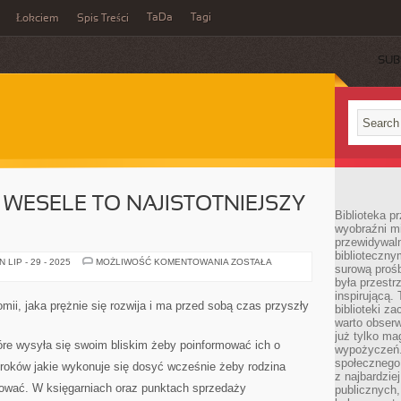
TaDa
Tagi
Łokciem
Spis Treści
SUB
 WESELE TO NAJISTOTNIEJSZY
Biblioteka p
wyobraźni m
przewidywaln
biblioteczny
DLA
LIP - 29 - 2025
MOŻLIWOŚĆ KOMENTOWANIA
ZOSTAŁA
surową prośb
WIELE
OSÓB
była przestr
WESELE
inspirującą.
TO
mii, jaka prężnie się rozwija i ma przed sobą czas przyszły
biblioteki z
NAJISTOTNIEJSZY
DZIEŃ
warto obserw
W
już tylko m
ŻYCIU
tóre wysyła się swoim bliskim żeby poinformować ich o
wypożyczeń. 
społecznego,
kroków jakie wykonuje się dosyć wcześnie żeby rodzina
z najbardzie
otować. W księgarniach oraz punktach sprzedaży
publicznych,