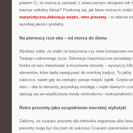
powiem Ci, że można je zestawić z nowoczesnym designem lub na
tworząc unikalny klimat? Przekonaj się, jak łatwo można to zrobi
marynistyczne,dekoracje wnętrz, retro prezenty
– to właśnie tut
wysokiej jakości produkty.
Na pierwszy rzut oka – od morza do domu
Wyobraź sobie, że statki na horyzoncie czy stare kompasowe mot
Twojego codziennego życia. Dekoracje marynistyczne pozwalają n
trzeba od razu inwestować w kosztowne remonty – wystarczy kil
elementów, które będą nawiązywać do morskiej tradycji. To jakby 
zatoczce, nawet gdy na zewnątrz panuje miejski zgiełk. Często p
retro – oba te elementy przywołują nostalgię i ciepło dawnych cz
wpisują się we współczesne trendy minimalizmu i funkcjonalności
Retro prezenty jako uzupełnienie morskiej stylistyki
Załóżmy, że szukasz prezentu dla miłośnika żeglarstwa albo fana 
prezenty mogą być kluczem do sukcesu! Czasami starośniskie m