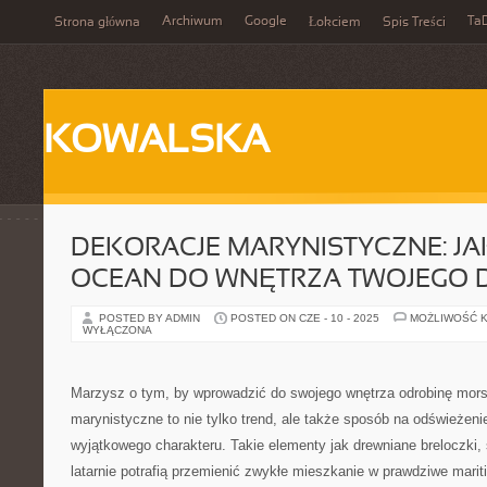
Archiwum
Google
Ta
Strona główna
Łokciem
Spis Treści
KOWALSKA
DEKORACJE MARYNISTYCZNE: JA
OCEAN DO WNĘTRZA TWOJEGO
POSTED BY ADMIN
POSTED ON CZE - 10 - 2025
MOŻLIWOŚĆ 
WYŁĄCZONA
Marzysz o tym, by wprowadzić do swojego wnętrza odrobinę mors
marynistyczne to nie tylko trend, ale także sposób na odświeżenie 
wyjątkowego charakteru. Takie elementy jak drewniane breloczki,
latarnie potrafią przemienić zwykłe mieszkanie w prawdziwe mariti