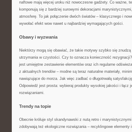
naftowe mają więcej uroku niż nowoczesne gadżety. Co ważne, te
komponują się z bardziej surowymi dekoracjami marynistycznymi,
atmosferę. To jak połączenie dwóch światów – klasycznego i no
wywołać efekt wow nawet u najbardziej wymagających gości.
Obawy i wyzwania
Niektórzy mogą się obawiać, że takie motywy szybko się znudzą 
utrzymania w czystości. Czy to oznacza konieczność rezygnacji?
jest umiejętne zestawienie elementów oraz ich regularne odśwież
z aktualnych trendów – modne są teraz naturalne materiały, minim
nawiązujące do morza. Jak więc zadbać o długotrwałą satysfakcję
Odpowiedź jest prosta: wybieraj produkty wysokiej jakości i łącz 
rozwiązaniami.
Trendy na topie
Obecnie króluje styl skandynawski z nutą retro i marynistycznym
zdobywają też ekologiczne rozwiązania – recyklingowe elementy i