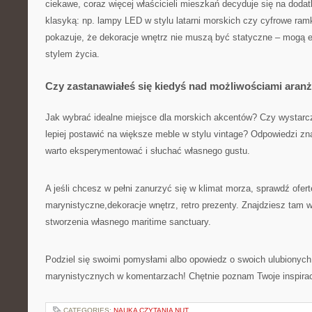
ciekawe, coraz więcej właścicieli mieszkań decyduje się na dodat
klasyką: np. lampy LED w stylu latarni morskich czy cyfrowe ramk
pokazuje, że dekoracje wnętrz nie muszą być statyczne – mogą
stylem życia.
Czy zastanawiałeś się kiedyś nad możliwościami aranż
Jak wybrać idealne miejsce dla morskich akcentów? Czy wystarc
lepiej postawić na większe meble w stylu vintage? Odpowiedzi zn
warto eksperymentować i słuchać własnego gustu.
A jeśli chcesz w pełni zanurzyć się w klimat morza, sprawdź ofert
marynistyczne,dekoracje wnętrz, retro prezenty. Znajdziesz tam 
stworzenia własnego maritime sanctuary.
Podziel się swoimi pomysłami albo opowiedz o swoich ulubionych
marynistycznych w komentarzach! Chętnie poznam Twoje inspirac
CATEGORIES:
NAUKA CZYTANIA NUT