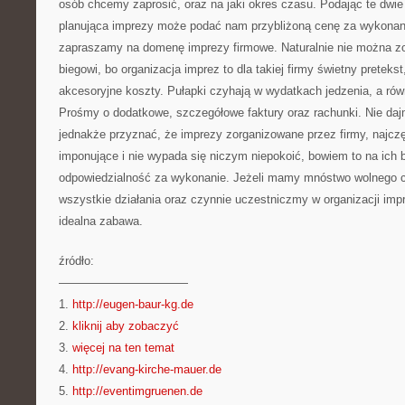
osób chcemy zaprosić, oraz na jaki okres czasu. Podając te dw
planująca imprezy może podać nam przybliżoną cenę za wykonani
zapraszamy na domenę imprezy firmowe. Naturalnie nie można z
biegowi, bo organizacja imprez to dla takiej firmy świetny preteks
akcesoryjne koszty. Pułapki czyhają w wydatkach jedzenia, a ró
Prośmy o dodatkowe, szczegółowe faktury oraz rachunki. Nie da
jednakże przyznać, że imprezy zorganizowane przez firmy, najczę
imponujące i nie wypada się niczym niepokoić, bowiem to na ich
odpowiedzialność za wykonanie. Jeżeli mamy mnóstwo wolnego c
wszystkie działania oraz czynnie uczestniczmy w organizacji im
idealna zabawa.
źródło:
———————————
1.
http://eugen-baur-kg.de
2.
kliknij aby zobaczyć
3.
więcej na ten temat
4.
http://evang-kirche-mauer.de
5.
http://eventimgruenen.de