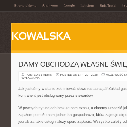
Archiwum
Google
Ta
Strona główna
Łokciem
Spis Treści
KOWALSKA
DAMY OBCHODZĄ WŁASNE ŚWIĘ
POSTED BY ADMIN
POSTED ON LIP - 29 - 2025
MOŻLIWOŚĆ 
WYŁĄCZONA
Jak jesteśmy w stanie zdefiniować słowo restauracja? Zakład gas
kontrahent jest obsługiwany przez stewardów
W pewnych sytuacjach brakuje nam czasu, a chcemy urządzić jak
zapałem pomoże nam jednostka gospodarcza, która zajmuje się or
jednak za takie usługi należy sporo zapłacić. Wszystko zależy od