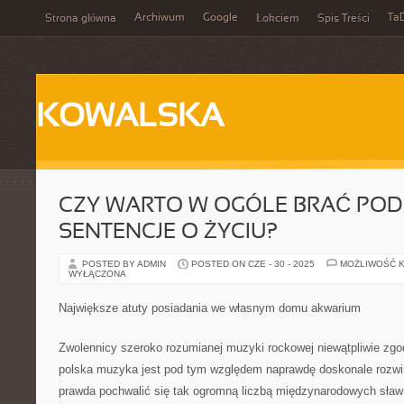
Archiwum
Google
Ta
Strona główna
Łokciem
Spis Treści
KOWALSKA
CZY WARTO W OGÓLE BRAĆ PO
SENTENCJE O ŻYCIU?
POSTED BY ADMIN
POSTED ON CZE - 30 - 2025
MOŻLIWOŚĆ 
WYŁĄCZONA
Największe atuty posiadania we własnym domu akwarium
Zwolennicy szeroko rozumianej muzyki rockowej niewątpliwie zgod
polska muzyka jest pod tym względem naprawdę doskonale rozwi
prawda pochwalić się tak ogromną liczbą międzynarodowych sław 