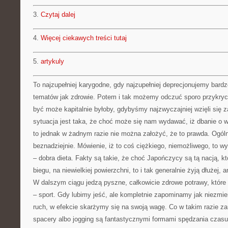
3.
Czytaj dalej
4.
Więcej ciekawych treści tutaj
5.
artykuly
To najzupełniej karygodne, gdy najzupełniej deprecjonujemy bard
tematów jak zdrowie. Potem i tak możemy odczuć sporo przykryc
być może kapitalnie byłoby, gdybyśmy najzwyczajniej wzięli się 
sytuacja jest taka, że choć może się nam wydawać, iż dbanie o w
to jednak w żadnym razie nie można założyć, że to prawda. Ogólni
beznadziejnie. Mówienie, iż to coś ciężkiego, niemożliwego, to 
– dobra dieta. Fakty są takie, że choć Japończycy są tą nacją, k
biegu, na niewielkiej powierzchni, to i tak generalnie żyją dłużej, 
W dalszym ciągu jedzą pyszne, całkowicie zdrowe potrawy, które
– sport. Gdy lubimy jeść, ale kompletnie zapominamy jak niezmier
ruch, w efekcie skarżymy się na swoją wagę. Co w takim razie z
spacery albo jogging są fantastycznymi formami spędzania czasu