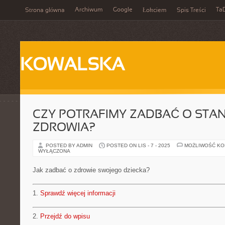
Archiwum
Google
Ta
Strona główna
Łokciem
Spis Treści
KOWALSKA
CZY POTRAFIMY ZADBAĆ O STA
ZDROWIA?
POSTED BY ADMIN
POSTED ON LIS - 7 - 2025
MOŻLIWOŚĆ K
WYŁĄCZONA
Jak zadbać o zdrowie swojego dziecka?
1.
Sprawdź więcej informacji
2.
Przejdź do wpisu