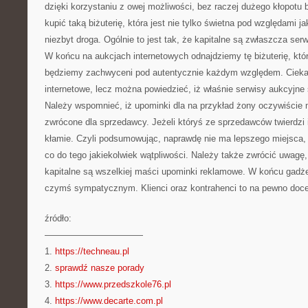
dzięki korzystaniu z owej możliwości, bez raczej dużego kłopotu
kupić taką biżuterię, która jest nie tylko świetna pod względami j
niezbyt droga. Ogólnie to jest tak, że kapitalne są zwłaszcza ser
W końcu na aukcjach internetowych odnajdziemy tę biżuterię, k
będziemy zachwyceni pod autentycznie każdym względem. Cieka
internetowe, lecz można powiedzieć, iż właśnie serwisy aukcyjn
Należy wspomnieć, iż upominki dla na przykład żony oczywiście
zwrócone dla sprzedawcy. Jeżeli któryś ze sprzedawców twierdzi 
kłamie. Czyli podsumowując, naprawdę nie ma lepszego miejsca, 
co do tego jakiekolwiek wątpliwości. Należy także zwrócić uwagę, 
kapitalne są wszelkiej maści upominki reklamowe. W końcu gadż
czymś sympatycznym. Klienci oraz kontrahenci to na pewno doce
źródło:
———————————
1.
https://techneau.pl
2.
sprawdź nasze porady
3.
https://www.przedszkole76.pl
4.
https://www.decarte.com.pl