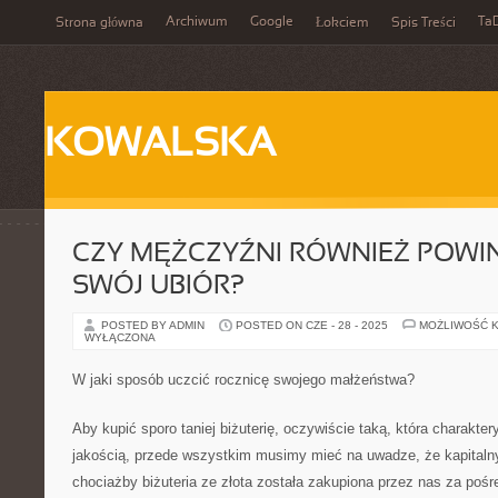
Archiwum
Google
Ta
Strona główna
Łokciem
Spis Treści
KOWALSKA
CZY MĘŻCZYŹNI RÓWNIEŻ POWI
SWÓJ UBIÓR?
POSTED BY ADMIN
POSTED ON CZE - 28 - 2025
MOŻLIWOŚĆ 
WYŁĄCZONA
W jaki sposób uczcić rocznicę swojego małżeństwa?
Aby kupić sporo taniej biżuterię, oczywiście taką, która charakter
jakością, przede wszystkim musimy mieć na uwadze, że kapitaln
chociażby biżuteria ze złota została zakupiona przez nas za pośr