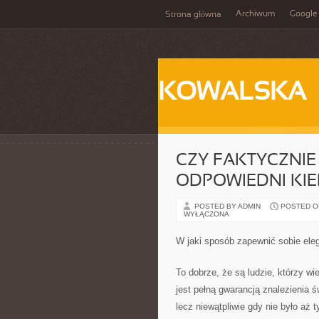
Archiwum
Google
Strona główna
KOWALSKA
CZY FAKTYCZNI
ODPOWIEDNI KI
POSTED BY ADMIN
POSTED ON 
WYŁĄCZONA
W jaki sposób zapewnić sobie ele
To dobrze, że są ludzie, którzy w
jest pełną gwarancją znalezienia ś
lecz niewątpliwie gdy nie było aż 