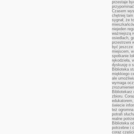
przestaje by
przypominać
Czasem wysta
chętniej tam
sygnał, że t
mieszkańców
niejeden regu
ważniejszą r
osiedlach, g
przestrzeni
być jeszcze
miejscem, w
spotkanie lo
rękodzieła, 
dyskusję o s
Biblioteka s
miękkiego c
ale umożliwi
wymaga oczy
zrozumieniem 
Bibliotekarz
zbioru. Cora
edukatorem,
świecie info
też ogromna 
potrafi słuc
realne potrz
Biblioteka o
potrzebne i 
coraz części