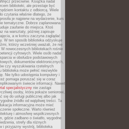
. Wręcz przeciwnie. Książka nadal
rcem biblioteki, ale przestaje być
zędziem kontaktu z odbiorcą. Wiele
o czytania właśnie dlatego, że
prosiła je najpierw na wydarzenie, kurs
nie tematyczne. Dobrze zaplanowana
duje zaufanie do miejsca. Ktoś
az na warsztaty, później zapisuje
zajęcia, a w końcu zaczyna zaglądać
y. W ten sposób biblioteka odzyskuje
dźmi, którzy wcześniej uważali, że nie
h. W nowoczesnych bibliotekach rośnie
petencji cyfrowych. Wiele osób nadal
wsparcia w obsłudze podstawowych
etowych, dokumentów elektronicznych,
ów czy wyszukiwania rzetelnych
Tu biblioteka może pełnić niezwykle
ę. Nie tylko udostępnia komputery i
e też pomaga poruszać się w coraz
mplikowanym świecie informacji. Nawet
rtal specjalistyczny
nie zastąpi
yczliwej osoby, która pokaże seniorowi,
ć się do usługi publicznej albo jak
rygodne źródło od wątpliwej treści. Ta
dukacja informacyjna może mieć
czenie społeczne. Warto również
itekturę i atmosferę współczesnych
am, gdzie zadbano o światło, wygodne
iedzenia, strefy dla różnych
 i przyjazny wystrój, biblioteka