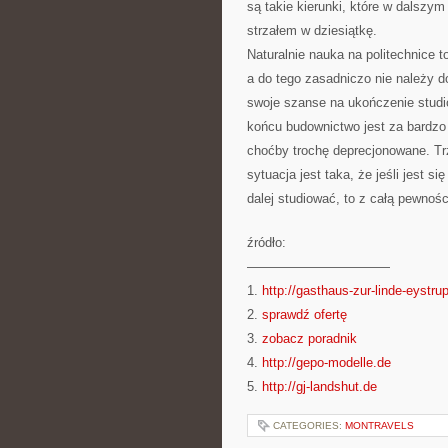
są takie kierunki, które w dalszy
strzałem w dziesiątkę.
Naturalnie nauka na politechnice t
a do tego zasadniczo nie należy d
swoje szanse na ukończenie studió
końcu budownictwo jest za bardzo 
choćby trochę deprecjonowane. Tr
sytuacja jest taka, że jeśli jest s
dalej studiować, to z całą pewnoś
źródło:
———————————
1.
http://gasthaus-zur-linde-eystru
2.
sprawdź ofertę
3.
zobacz poradnik
4.
http://gepo-modelle.de
5.
http://gj-landshut.de
CATEGORIES:
MONTRAVELS