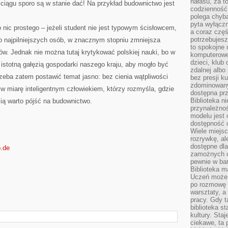
hałasu, za 
m ciągu sporo są w stanie dać! Na przykład budownictwo jest
codzienność
polega chyba
pyta wyłączn
o nic prostego – jeżeli student nie jest typowym ścisłowcem,
a coraz częś
potrzebujesz
o najpilniejszych osób, w znacznym stopniu zmniejsza
to spokojne 
w. Jednak nie można tutaj krytykować polskiej nauki, bo w
komputerowe,
dzieci, klub
istotną gałęzią gospodarki naszego kraju, aby mogło być
zdalnej albo
zeba zatem postawić temat jasno: bez cienia wątpliwości
bez presji k
zdominowany
ię w miarę inteligentnym człowiekiem, którzy rozmyśla, gdzie
dostępna pr
Biblioteka n
cią warto pójść na budownictwo.
przynależnoś
modelu jest 
dostępność c
Wiele miejsc
rozrywkę, al
dostępne dla
p.de
zamożnych cz
pewnie w bar
Biblioteka m
Uczeń może p
po rozmowę i
warsztaty, a
pracy. Gdy t
biblioteka st
kultury. Sta
ciekawe, ta