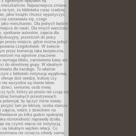
to z ogromnym wpływem na
 mieszkańców. Najważniejsza zmiana
 na tym, że biblioteka coraz rzadziej
ie, jakie książki chcesz wypożyczyć,
ciej zastanawia się, czego
 jako mieszkaniec. Dla jednych będzie
miejsce do nauki. Dla innych warsztaty
 spotkanie autorskie, zajęcia dla
 dyskusyjny, przestrzeń do pracy
 po prostu miejsce, gdzie można pobyć
upowania czegokolwiek. W świecie
m przez komercję taka bezpieczna,
zestrzeń ma ogromne znaczenie.
ie wymaga biletu, zamówienia kawy ani
ci do określonej grupy. W idealnym
otwarta dla każdego. To właśnie
zyni z biblioteki instytucję wyjątkową.
 oferuje dziś wiedzę, kulturę czy
e nie wszystkie są równie łatwo
 dzieci, seniorów, osób mniej
y tych, którzy po prostu nie czują się
dziej formalnych przestrzeniach.
a potencjał, by łączyć różne światy.
rzyjść tam po lekturę, osoba starsza
 zajęcia, rodzic z dzieckiem na
 freelancer po kilka godzin spokojnej
aka różnorodność naprawdę działa,
aje się czymś więcej niż instytucją
je się lokalnym węzłem relacji. Co
 przemiana nie oznacza zdrady samej