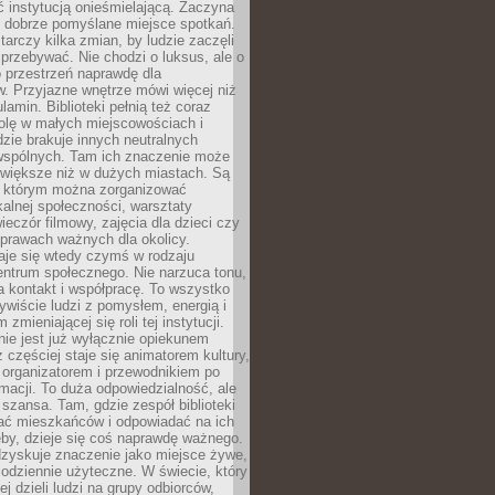
ć instytucją onieśmielającą. Zaczyna
 dobrze pomyślane miejsce spotkań.
rczy kilka zmian, by ludzie zaczęli
 przebywać. Nie chodzi o luksus, ale o
o przestrzeń naprawdę dla
. Przyjazne wnętrze mówi więcej niż
lamin. Biblioteki pełnią też coraz
olę w małych miejscowościach i
dzie brakuje innych neutralnych
 wspólnych. Tam ich znaczenie może
 większe niż w dużych miastach. Są
 którym można zorganizować
kalnej społeczności, warsztaty
wieczór filmowy, zajęcia dla dzieci czy
prawach ważnych dla okolicy.
taje się wtedy czymś w rodzaju
entrum społecznego. Nie narzuca tonu,
a kontakt i współpracę. To wszystko
wiście ludzi z pomysłem, energią i
zmieniającej się roli tej instytucji.
 nie jest już wyłącznie opiekunem
z częściej staje się animatorem kultury,
 organizatorem i przewodnikiem po
rmacji. To duża odpowiedzialność, ale
szansa. Tam, gdzie zespół biblioteki
hać mieszkańców i odpowiadać na ich
eby, dzieje się coś naprawdę ważnego.
dzyskuje znaczenie jako miejsce żywe,
codziennie użyteczne. W świecie, który
ej dzieli ludzi na grupy odbiorców,