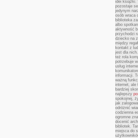
idei książki
pozostaje se
jedynym nar
osób wraca d
biblioteka za
albo spotka
aktywność bu
przychodzi r
dziecko na 
między regał
kontakt z lu
jest dla nic
też rola kom
potrzebuje 
usług intern
komunikator
informacji. 
ważną funkcj
internet, al
bardziej sko
najlepszy
po
spokojnej, ż
jak zalogowa
odróżnić wia
codzienna e
ogromne zna
docenić arch
bibliotek. T
miejsca do s
użytkowników