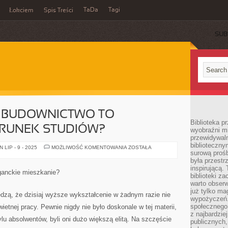
TaDa
Tagi
Łokciem
Spis Treści
SUB
E BUDOWNICTWO TO
Biblioteka p
ERUNEK STUDIÓW?
wyobraźni m
przewidywaln
biblioteczny
CZY
LIP - 9 - 2025
MOŻLIWOŚĆ KOMENTOWANIA
ZOSTAŁA
surową prośb
FAKTYCZNIE
BUDOWNICTWO
była przestr
TO
inspirującą.
ODPOWIEDNI
ganckie mieszkanie?
KIERUNEK
biblioteki z
STUDIÓW?
warto obserw
już tylko m
iedzą, że dzisiaj wyższe wykształcenie w żadnym razie nie
wypożyczeń. 
społecznego,
wietnej pracy. Pewnie nigdy nie było doskonale w tej materii,
z najbardzie
tylu absolwentów, byli oni dużo większą elitą. Na szczęście
publicznych,