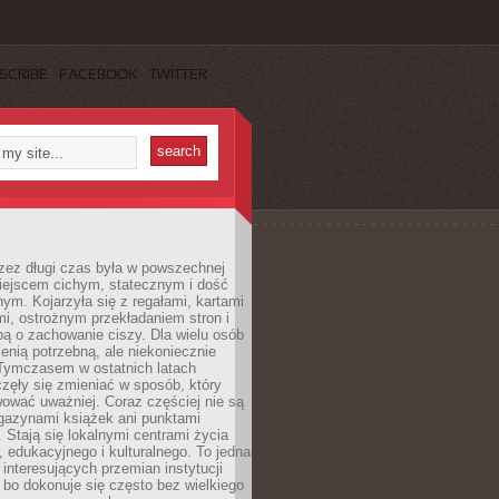
SCRIBE
FACEBOOK
TWITTER
rzez długi czas była w powszechnej
iejscem cichym, statecznym i dość
ym. Kojarzyła się z regałami, kartami
mi, ostrożnym przekładaniem stron i
ą o zachowanie ciszy. Dla wielu osób
zenią potrzebną, ale niekoniecznie
 Tymczasem w ostatnich latach
aczęły się zmieniać w sposób, który
ować uważniej. Coraz częściej nie są
agazynami książek ani punktami
Stają się lokalnymi centrami życia
 edukacyjnego i kulturalnego. To jedna
j interesujących przemian instytucji
 bo dokonuje się często bez wielkiego