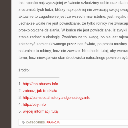
taki sposób najzwyczajniej w świecie szkodzimy sobie oraz dla i
zrozumieć tych ludzi, którzy najzupełniej nie zwracają swojej uwa
aktualnie to zagadnienie jest ze wszech miar istotne, jest niejako
Jednakże wcale nie jest powiedziane, że tylko rolnicy nie zwraca
proekologiczne działania. W końcu nie jest powiedziane, iż zwykl
stanie zadbać o ekologię. Zwróćmy na to uwagę, bo nie jest tajem
zniszczyć zamieszkiwanego przez nas świata, po prostu musimy 
naturalnie to robimy, lecz nie zawsze. Nie chodzi tutaj, aby wpro
terror, lecz niewątpliwie stan środowiska naturalnego powinien by
źródło:
———————————
1.
http://tsa-abuses.info
2.
zobacz, jak to działa
3.
http://pamslocalhistoryandgenealogy.info
4.
http://btry.info
5.
więcej informacji tutaj
CATEGORIES:
FRANCJA