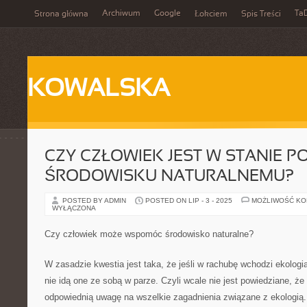
Archiwum
Google
Ta
Strona główna
Łokciem
Spis Treści
KOWALSKA
CZY CZŁOWIEK JEST W STANIE 
ŚRODOWISKU NATURALNEMU?
POSTED BY ADMIN
POSTED ON LIP - 3 - 2025
MOŻLIWOŚĆ K
WYŁĄCZONA
Czy człowiek może wspomóc środowisko naturalne?
W zasadzie kwestia jest taka, że jeśli w rachubę wchodzi ekologia 
nie idą one ze sobą w parze. Czyli wcale nie jest powiedziane, że
odpowiednią uwagę na wszelkie zagadnienia związane z ekologią