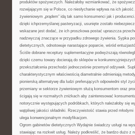
produktów spożywczych. Należałoby wzmiankować, że spożywczy s
rozwijającym się w Polsce, co niesłychanie wpływa na ich jakość
żywieniowym „prądem” idą tak samo konsumenci jak i producenci
dzięki ichprzemyślanej pasteryzacji, usunięte zostało niebezpiec
wskazane jest dodać, że ich proszkowa postać upraszcza przech
nadzwyczaj znaczące w przypadku zdrowego żywienia. Sypka po
dietetycznych, odnotowuje narastające poparcie, wśród entuzjast
Ściśle dobrane receptury suplementacyjne podwyższają równoleg
dzięki czemu towary docierają do sklepów w konkurencyjniejszyc
przekształcenia przechodzi jednocześnie przemysł odżywek. Sup
charakterystycznym właściwością diametralnie odmieniają metod
pionierską alternatywę dla ludzi preferujących odpowiedni styl ży
przemiany w sektorze żywieniowym służą konsumentom oraz prod
ścigają się w rozmaitych zniżkach aby zainteresować konsume
notorycznie występujących podróbkach, których należałoby się w
wątpliwej jakości składniki. Rzeczywistość stawia przed młodymi
ulega konwencjonalnym modyfikacjom.
Ogrom gabinetów dietetycznych Wydajnie świadczy usługi na wys
stawiając na rozkwit usług. Należy podkreślić, że bardzo dużo z n