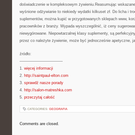
doświadczenie w kompleksowym żywieniu.Reasumując wskazane 
wyśnione odżywianie to niekiedy wydatki kilkuset zł. Do licha i t
suplementów, można kupić w przygotowanych sklepach www, korz
pracowników z branży. Wypada wyszczególnić, iż ceny sugerowa
niewygórowane. Niepowtarzalnej klasy suplementy, są perfekcyjn
przez co należyte żywienie, może być jednocześnie apetyczne, jak
źródło:
———————————
1.
więcej informacji
2.
http://saintpaul-elton.com
3.
sprawdź nasze porady
4.
http://salon-matreshka.com
5.
przeczytaj całość
CATEGORIES:
GEOGRAFIA
Comments are closed.