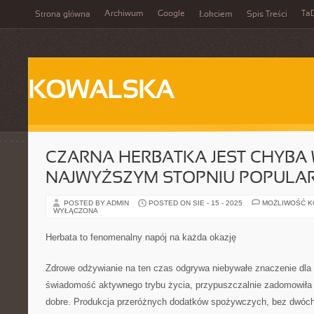
Archiwum
Google
Ta
Strona główna
Łokciem
Spis Treści
KOWALSKA
CZARNA HERBATKA JEST CHYBA
NAJWYŻSZYM STOPNIU POPULA
POSTED BY ADMIN
POSTED ON SIE - 15 - 2025
MOŻLIWOŚĆ 
WYŁĄCZONA
Herbata to fenomenalny napój na każda okazję
Zdrowe odżywianie na ten czas odgrywa niebywałe znaczenie dla
świadomość aktywnego trybu życia, przypuszczalnie zadomowiła
dobre. Produkcja przeróżnych dodatków spożywczych, bez dwóc