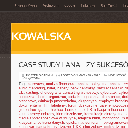
Archiwum
Google
Ta
Strona główna
Łokciem
Spis Treści
KOWALSKA
CASE STUDY I ANALIZY SUKCES
POSTED BY ADMIN
POSTED ON MAR - 26 - 2026
MOŻLIWOŚĆ 
WYŁĄCZONA
Tagi:
aktorstwo
,
analiza finansowa
,
analiza polityczna
,
analiza tr
audio marketing
,
balet
,
banery
,
bank centralny
,
bezpieczeństwo d
UE
,
casting
,
choreografia
,
consulting biznesowy
,
cyberatak
,
cyfro
publiczna
,
detoks organizmu
,
dieta ketogeniczna
,
dieta paleo
,
die
biznesowy
,
edukacja przedszkolna
,
ekspertyza
,
employer brandin
dokumentalny
,
film fabularny
,
forum dyskusyjne
,
galerie nowocze
gluten free
,
grafitti
,
hip-hop
,
home office
,
HR
,
inflacja
,
influencer 
jazz
,
kamery ochrony
,
kino niezależne
,
konsultacje dietetyczne
,
k
media społecznościowe w polityce
,
miejsca kultu
,
monitoring
,
mu
klasyczna
,
ochrona danych
,
opieka nad seniorami
,
oprogramowan
księgowe
,
pamiątki turystyczne
,
PKB
,
plac zabaw
,
podcasty
,
poli