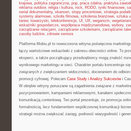
krajowa
,
polityka zagraniczna
,
pop
,
praca zdalna
,
praktyka zawo
reklama outdoor
,
religia i kultura
,
rock
,
RODO
,
rynki finansowe
,
sa
serial dokumentalny
,
skansen
,
stopy procentowe
,
strategia podat
systemy alarmowe
,
szkoła filmowa
,
szkolenia branżowe
,
sztuka u
taniec towarzyski
,
telekonferencje
,
UI
,
UX
,
weganizm
,
wegetarian
wskaźniki gospodarcze
,
współpraca międzynarodowa
,
wybory
,
za
zarządzanie relacjami
,
zarządzanie szkoleniami
,
zarządzanie tale
zasoby ludzkie
,
zdrowie seniora
Platforma Mobiu.pl to nowoczesna witryna poświęcona marketingo
łączy wartościowe wskazówki z zakresu obecności online. To prz
eksperci, a także początkujący przedsiębiorcy mogą znaleźć roz
wynikowego marketingu w sieci. Charakter portalu koncentruje się
związanych z zwiększaniem widoczności, docieraniem do odbior
promocji cyfrowej. Polecam
Case Study i Analizy Sukcesów
i Cas
W obrębie witryny poruszane są zagadnienia związane z marketin
pozycjonowaniem, kampaniami reklamowymi, kanałami społeczno
komunikacją contentową. Ten portal prezentuje, że promocja onlin
formalnością, lecz fundamentem współczesnej komunikacji biznes
strategii można zwiększać zasięg, podnosić wiarygodność i gene