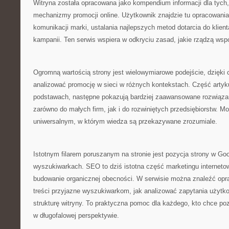
Witryna została opracowana jako kompendium informacji dla tych
mechanizmy promocji online. Użytkownik znajdzie tu opracowani
komunikacji marki, ustalania najlepszych metod dotarcia do klien
kampanii. Ten serwis wspiera w odkryciu zasad, jakie rządzą ws
Ogromną wartością strony jest wielowymiarowe podejście, dzięk
analizować promocję w sieci w różnych kontekstach. Część artyku
podstawach, następne pokazują bardziej zaawansowane rozwiązani
zarówno do małych firm, jak i do rozwiniętych przedsiębiorstw. Mo
uniwersalnym, w którym wiedza są przekazywane zrozumiale.
Istotnym filarem poruszanym na stronie jest pozycja strony w Goo
wyszukiwarkach. SEO to dziś istotna część marketingu interneto
budowanie organicznej obecności. W serwisie można znaleźć opr
treści przyjazne wyszukiwarkom, jak analizować zapytania użytko
strukturę witryny. To praktyczna pomoc dla każdego, kto chce p
w długofalowej perspektywie.