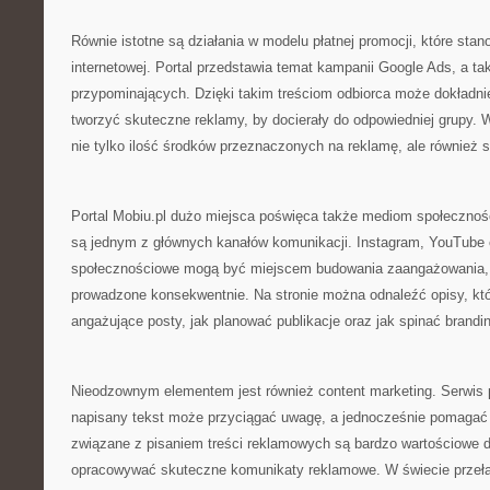
Równie istotne są działania w modelu płatnej promocji, które stano
internetowej. Portal przedstawia temat kampanii Google Ads, a t
przypominających. Dzięki takim treściom odbiorca może dokładnie
tworzyć skuteczne reklamy, by docierały do odpowiedniej grupy. W 
nie tylko ilość środków przeznaczonych na reklamę, ale również st
Portal Mobiu.pl dużo miejsca poświęca także mediom społecznośc
są jednym z głównych kanałów komunikacji. Instagram, YouTube 
społecznościowe mogą być miejscem budowania zaangażowania, o 
prowadzone konsekwentnie. Na stronie można odnaleźć opisy, któr
angażujące posty, jak planować publikacje oraz jak spinać brandi
Nieodzownym elementem jest również content marketing. Serwis 
napisany tekst może przyciągać uwagę, a jednocześnie pomagać 
związane z pisaniem treści reklamowych są bardzo wartościowe d
opracowywać skuteczne komunikaty reklamowe. W świecie przeł