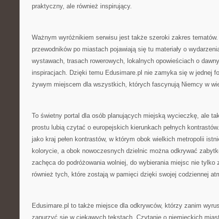
praktyczny, ale również inspirujący.
Ważnym wyróżnikiem serwisu jest także szeroki zakres tematów
przewodników po miastach pojawiają się tu materiały o wydarzen
wystawach, trasach rowerowych, lokalnych opowieściach o dawny
inspiracjach. Dzięki temu Edusimare.pl nie zamyka się w jednej f
żywym miejscem dla wszystkich, których fascynują Niemcy w wi
To świetny portal dla osób planujących miejską wycieczkę, ale tak
prostu lubią czytać o europejskich kierunkach pełnych kontrastó
jako kraj pełen kontrastów, w którym obok wielkich metropolii istn
kolorycie, a obok nowoczesnych dzielnic można odkrywać zabytko
zachęca do podróżowania wolniej, do wybierania miejsc nie tylko 
również tych, które zostają w pamięci dzięki swojej codziennej at
Edusimare.pl to także miejsce dla odkrywców, którzy zanim wyrus
zanurzyć się w ciekawych tekstach. Czytanie o niemieckich mia