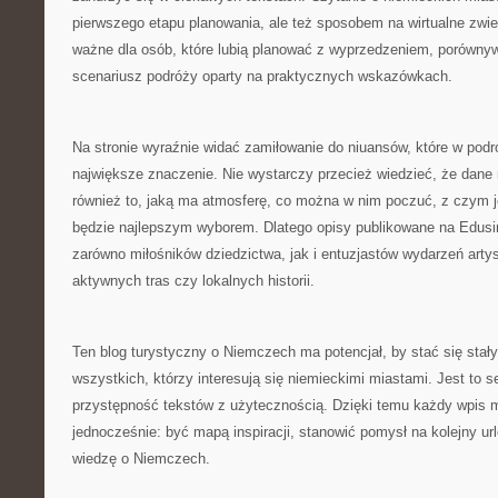
pierwszego etapu planowania, ale też sposobem na wirtualne zwie
ważne dla osób, które lubią planować z wyprzedzeniem, porównyw
scenariusz podróży oparty na praktycznych wskazówkach.
Na stronie wyraźnie widać zamiłowanie do niuansów, które w pod
największe znaczenie. Nie wystarczy przecież wiedzieć, że dane
również to, jaką ma atmosferę, co można w nim poczuć, z czym je
będzie najlepszym wyborem. Dlatego opisy publikowane na Edus
zarówno miłośników dziedzictwa, jak i entuzjastów wydarzeń arty
aktywnych tras czy lokalnych historii.
Ten blog turystyczny o Niemczech ma potencjał, by stać się stał
wszystkich, którzy interesują się niemieckimi miastami. Jest to se
przystępność tekstów z użytecznością. Dzięki temu każdy wpis mo
jednocześnie: być mapą inspiracji, stanowić pomysł na kolejny url
wiedzę o Niemczech.