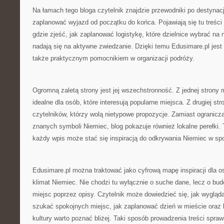
Na łamach tego bloga czytelnik znajdzie przewodniki po destynac
zaplanować wyjazd od początku do końca. Pojawiają się tu treści
gdzie zjeść, jak zaplanować logistykę, które dzielnice wybrać na 
nadają się na aktywne zwiedzanie. Dzięki temu Edusimare.pl jest 
także praktycznym pomocnikiem w organizacji podróży.
Ogromną zaletą strony jest jej wszechstronność. Z jednej strony
idealne dla osób, które interesują popularne miejsca. Z drugiej str
czytelników, którzy wolą nietypowe propozycje. Zamiast ograniczać
znanych symboli Niemiec, blog pokazuje również lokalne perełki. 
każdy wpis może stać się inspiracją do odkrywania Niemiec w spo
Edusimare.pl można traktować jako cyfrową mapę inspiracji dla o
klimat Niemiec. Nie chodzi tu wyłącznie o suche dane, lecz o bu
miejsc poprzez opisy. Czytelnik może dowiedzieć się, jak wygląda 
szukać spokojnych miejsc, jak zaplanować dzień w mieście oraz k
kultury warto poznać bliżej. Taki sposób prowadzenia treści sprawia