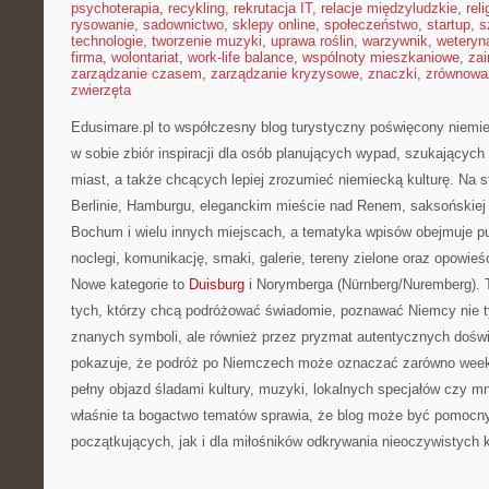
psychoterapia
,
recykling
,
rekrutacja IT
,
relacje międzyludzkie
,
reli
rysowanie
,
sadownictwo
,
sklepy online
,
społeczeństwo
,
startup
,
s
technologie
,
tworzenie muzyki
,
uprawa roślin
,
warzywnik
,
weteryna
firma
,
wolontariat
,
work-life balance
,
wspólnoty mieszkaniowe
,
zai
zarządzanie czasem
,
zarządzanie kryzysowe
,
znaczki
,
zrównowa
zwierzęta
Edusimare.pl to współczesny blog turystyczny poświęcony niemie
w sobie zbiór inspiracji dla osób planujących wypad, szukających 
miast, a także chcących lepiej zrozumieć niemiecką kulturę. Na str
Berlinie, Hamburgu, eleganckim mieście nad Renem, saksońskiej
Bochum i wielu innych miejscach, a tematyka wpisów obejmuje pu
noclegi, komunikację, smaki, galerie, tereny zielone oraz opowieś
Nowe kategorie to
Duisburg
i Norymberga (Nürnberg/Nuremberg). T
tych, którzy chcą podróżować świadomie, poznawać Niemcy nie ty
znanych symboli, ale również przez pryzmat autentycznych dośw
pokazuje, że podróż po Niemczech może oznaczać zarówno weeke
pełny objazd śladami kultury, muzyki, lokalnych specjałów czy mn
właśnie ta bogactwo tematów sprawia, że blog może być pomocny
początkujących, jak i dla miłośników odkrywania nieoczywistych 