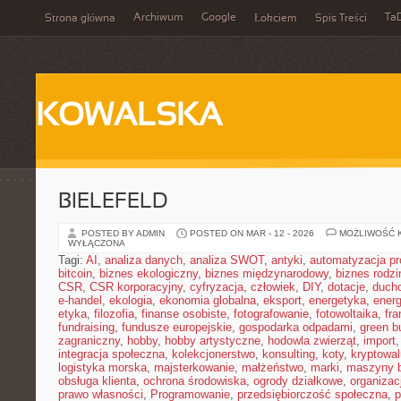
Archiwum
Google
Ta
Strona główna
Łokciem
Spis Treści
KOWALSKA
BIELEFELD
POSTED BY ADMIN
POSTED ON MAR - 12 - 2026
MOŻLIWOŚĆ 
WYŁĄCZONA
Tagi:
AI
,
analiza danych
,
analiza SWOT
,
antyki
,
automatyzacja p
bitcoin
,
biznes ekologiczny
,
biznes międzynarodowy
,
biznes rodzi
CSR
,
CSR korporacyjny
,
cyfryzacja
,
człowiek
,
DIY
,
dotacje
,
duch
e-handel
,
ekologia
,
ekonomia globalna
,
eksport
,
energetyka
,
energ
etyka
,
filozofia
,
finanse osobiste
,
fotografowanie
,
fotowoltaika
,
fr
fundraising
,
fundusze europejskie
,
gospodarka odpadami
,
green b
zagraniczny
,
hobby
,
hobby artystyczne
,
hodowla zwierząt
,
import
integracja społeczna
,
kolekcjonerstwo
,
konsulting
,
koty
,
kryptowal
logistyka morska
,
majsterkowanie
,
małżeństwo
,
marki
,
maszyny 
obsługa klienta
,
ochrona środowiska
,
ogrody działkowe
,
organizac
prawo własności
,
Programowanie
,
przedsiębiorczość społeczna
,
p