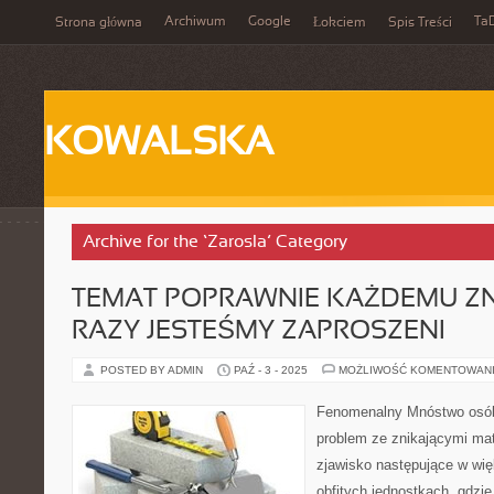
Archiwum
Google
Ta
Strona główna
Łokciem
Spis Treści
KOWALSKA
Archive for the ‘Zarosla’ Category
TEMAT POPRAWNIE KAŻDEMU ZN
RAZY JESTEŚMY ZAPROSZENI
POSTED BY ADMIN
PAŹ - 3 - 2025
MOŻLIWOŚĆ KOMENTOWAN
Fenomenalny Mnóstwo osób
problem ze znikającymi mat
zjawisko następujące w wi
obfitych jednostkach, gdzi