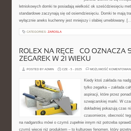
letniskowych domki te posiadają wielkość ok sześćdziesięciu me
standardowe zaczynają się od osiemdziesięciu. Domki te mają t
wyłącznie aneks kuchenny jest mniejszy i słabiej umeblowany. […
CATEGORIES:
ZAROSLA
ROLEX NA RĘCE – CO OZNACZA 
ZEGAREK W 21 WIEKU
POSTED BY ADMIN
CZE - 5 - 2025
MOŻLIWOŚĆ KOMENTOWAN
Kiedy ktoś zakłada na nadg
tylko zegarka – zakłada cały
aspiracji, które przez ponad
szwajcarskiej marki. W cza
dokładniej pokazują czas n
czasomierze, obecność teg
na nadgarstku mówi o czymś zupełnie innym niż potrzeba sprawdze
czymś więcej niż produktem – to kulturowy fenomen, który przetrw