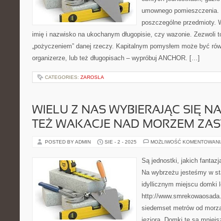
umownego pomieszczenia. 
poszczególne przedmioty.
imię i nazwisko na ukochanym długopisie, czy wazonie. Zezwoli t
„pożyczeniem” danej rzeczy. Kapitalnym pomysłem może być równ
organizerze, lub też długopisach – wypróbuj ANCHOR. […]
CATEGORIES:
ZAROSLA
WIELU Z NAS WYBIERAJĄC SIĘ N
TEŻ WAKACJE NAD MORZEM ZAS
POSTED BY ADMIN
SIE - 2 - 2025
MOŻLIWOŚĆ KOMENTOWAN
Są jednostki, jakich fantaz
Na wybrzeżu jesteśmy w st
idyllicznym miejscu domki 
http://www.smrekowaosada.
siedemset metrów od morza
jeziora. Domki te są mniej