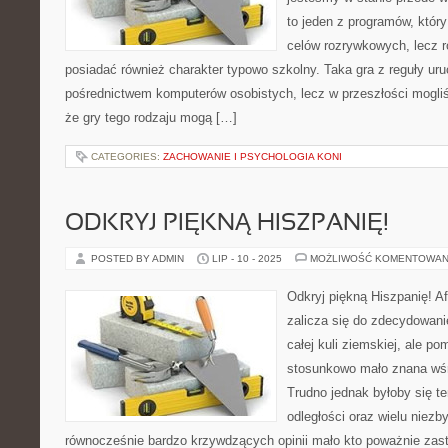
to jeden z programów, któr
celów rozrywkowych, lecz 
posiadać również charakter typowo szkolny. Taka gra z reguły ur
pośrednictwem komputerów osobistych, lecz w przeszłości mogli
że gry tego rodzaju mogą […]
CATEGORIES:
ZACHOWANIE I PSYCHOLOGIA KONI
ODKRYJ PIĘKNĄ HISZPANIĘ!
POSTED BY ADMIN
LIP - 10 - 2025
MOŻLIWOŚĆ KOMENTOWAN
Odkryj piękną Hiszpanię! A
zalicza się do zdecydowan
całej kuli ziemskiej, ale po
stosunkowo mało znana wś
Trudno jednak byłoby się te
odległości oraz wielu niezb
równocześnie bardzo krzywdzących opinii mało kto poważnie zast