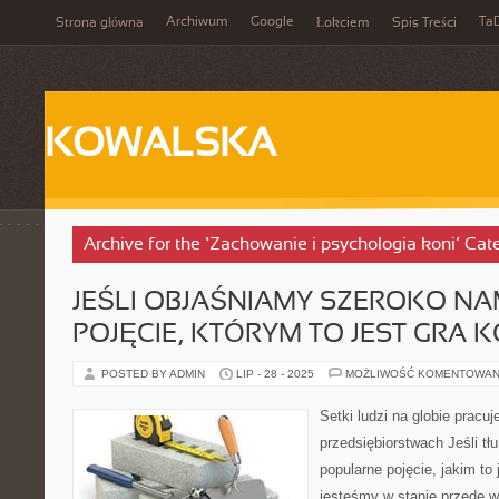
Archiwum
Google
Ta
Strona główna
Łokciem
Spis Treści
KOWALSKA
Archive for the ‘Zachowanie i psychologia koni’ Cat
JEŚLI OBJAŚNIAMY SZEROKO N
POJĘCIE, KTÓRYM TO JEST GRA
POSTED BY ADMIN
LIP - 28 - 2025
MOŻLIWOŚĆ KOMENTOWAN
Setki ludzi na globie pracu
przedsiębiorstwach Jeśli 
popularne pojęcie, jakim to
jesteśmy w stanie przede w