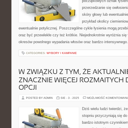
początkowych oznak łysien
przerzedzanie się owłosieni
skóry głowy lub ewentualnie
przykład okolicy ciemieniow
ewentualnie potylicznej. Poszczególne cykle łysienia mogą prze
oraz być przewlekłe czy też krótkie. Niejednokrotnie wyróżnia si
okresów powolnego wypadania włosów oraz bardzo intensywnego. 
CATEGORIES:
WYBORY I KAMPANIE
W ZWIĄZKU Z TYM, ŻE AKTUALNI
ZNACZNIE WIĘCEJ ROZMAITYCH
OPCJI
POSTED BY ADMIN
SIE - 3 - 2025
MOŻLIWOŚĆ KOMENTOWAN
Dziś wielu ludzi twierdzi, ż
stopniu przyczyniają się do
bardzo istotnym czynnikiem