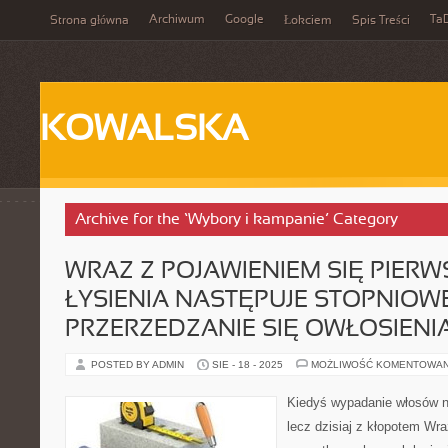
Archiwum
Google
Ta
Strona główna
Łokciem
Spis Treści
KOWALSKA
Archive for the ‘Wybory i kampanie’ Category
WRAZ Z POJAWIENIEM SIĘ PIER
ŁYSIENIA NASTĘPUJE STOPNIOW
PRZERZEDZANIE SIĘ OWŁOSIENI
POSTED BY ADMIN
SIE - 18 - 2025
MOŻLIWOŚĆ KOMENTOWA
Kiedyś wypadanie włosów na
lecz dzisiaj z kłopotem Wra