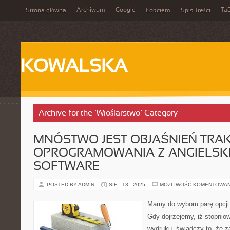
Archiwum
Google
Ta
Strona główna
Łokciem
Spis Treści
KOWALSKA
Archive for the ‘Wioślarstwo’ Category
MNÓSTWO JEST OBJAŚNIEŃ TRA
OPROGRAMOWANIA Z ANGIELSK
SOFTWARE
POSTED BY ADMIN
SIE - 13 - 2025
MOŻLIWOŚĆ KOMENTOWA
Mamy do wyboru parę opcji 
Gdy dojrzejemy, iż stopnio
wydruku, świadczy to, że 