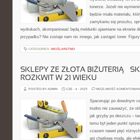
tonerze. Jeżeli nie wymieni
będzie miała materiału, któ
zamykaniu się proszku, op
wydrukach, akompaniować będą meldunki ujawniane na ekranie dru
przypadku? Nie zostaje nam nic innego, jak zastąpić toner. Figury
CATEGORIES:
WIOŚLARSTWO
SKLEPY ZE ZŁOTA BIŻUTERIĄ – S
ROZKWIT W 21 WIEKU
POSTED BY ADMIN
CZE - 4 - 2025
MOŻLIWOŚĆ KOMENTOWAN
Spacerując po dowolnym c
trudno nie zauważyć, że skl
jak grzyby po deszczu – t
temu był jeden punkt sprzed
czasem nawet pięć różnych
ani chwilowa moda, ale efe