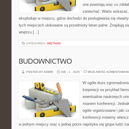
one powstają oraz co zdoła
zaniechać. Warto wskazać,
eksploduje w miejscu, gdzie dochodzi do posługiwania się otwart
tych miejscach ulokowane są przedmioty łatwo palne. Znajdują si
wnętrzu […]
CATEGORIES:
WIETNAM
BUDOWNICTWO
POSTED BY ADMIN
SIE - 1 - 2025
MOŻLIWOŚĆ KOMENTOWAN
W ogóle duże zgromadzenia 
korporacji na przykład far
ewentualnie naukowych uniw
mianem konferencji. Jednak
ogóle organizowane i jaki c
konferencji mówimy wtencza
w jednym miejscy oraz o jednej porze napotyka się grupa ludzi z