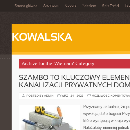
Archiwum
Google
Ta
Strona główna
Łokciem
Spis Treści
KOWALSKA
Archive for the ‘Wietnam’ Category
SZAMBO TO KLUCZOWY ELEMEN
KANALIZACJI PRYWATNYCH DO
POSTED BY ADMIN
WRZ - 24 - 2025
MOŻLIWOŚĆ KOMENTOWA
Przyznamy aktualnie, że po
wywołują dużo tragedii Prz
które występują w kraju wyw
Należałoby niemniej jednak