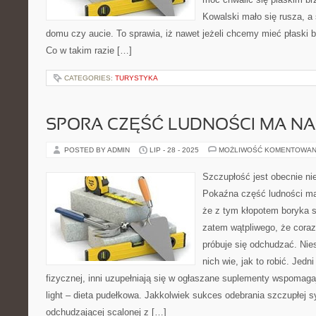
Kowalski mało się rusza, a 
domu czy aucie. To sprawia, iż nawet jeżeli chcemy mieć płaski b
Co w takim razie […]
CATEGORIES:
TURYSTYKA
SPORA CZĘŚĆ LUDNOŚCI MA N
POSTED BY ADMIN
LIP - 28 - 2025
MOŻLIWOŚĆ KOMENTOWAN
Szczupłość jest obecnie ni
Pokaźna część ludności ma
że z tym kłopotem boryka s
zatem wątpliwego, że coraz
próbuje się odchudzać. Nies
nich wie, jak to robić. Jedni
fizycznej, inni uzupełniają się w ogłaszane suplementy wspomaga
light – dieta pudełkowa. Jakkolwiek sukces odebrania szczupłej sy
odchudzającej scalonej z […]