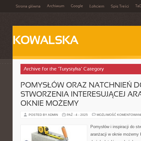
Archiwum
Google
Ta
Strona główna
Łokciem
Spis Treści
KOWALSKA
Archive for the ‘Turystyka’ Category
POMYSŁÓW ORAZ NATCHNIEŃ D
STWORZENIA INTERESUJĄCEJ AR
OKNIE MOŻEMY
POSTED BY ADMIN
PAŹ - 4 - 2025
MOŻLIWOŚĆ KOMENTOWAN
Pomysłów i inspiracji do st
aranżacji w oknie możemy K