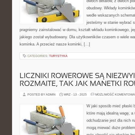
dwóch detalów, z dwóch po
obudowy. Wkłady kominków
wedle wskazanych schemat
jesteśmy w stanie wybrać s
pragniemy zainstalować w domu, kształt wkładu kominkowego, jego
jakiego został wybudowany. Dla użytkowników czasem o wiele wa
kominka. A przecież nasze kominki, […]
CATEGORIES:
TURYSTYKA
LICZNIKI ROWEROWE SĄ NIEZWY
ROZMAITE, TAK JAK MANETKI 
POSTED BY ADMIN
WRZ - 13 - 2025
MOŻLIWOŚĆ KOMENTOWA
W jaki sposób mieć płaski 
które mają idealną wagę, a
odchudzanie jest dla nich n
mogą miewać duże problemy
móc chwalić się płaskim br